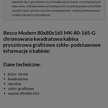
Besco Modern 80x80x165 MK-80-165-G
chromowana kwadratowa kabina
prysznicowa grafitowe szkło- podstawowe
informacje o kabinie:
Dane techniczne :
kolor: chrom
kwadratowa
narożna
szkło: grafitowe
wymiar 80x80x165