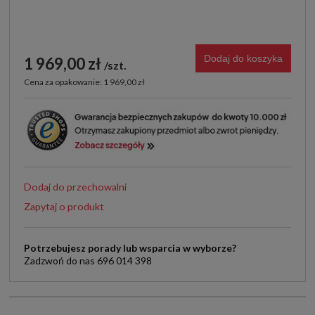
Dodaj do koszyka
1 969,00 zł
szt.
Cena za opakowanie: 1 969,00 zł
Dodaj do przechowalni
Zapytaj o produkt
Potrzebujesz porady lub wsparcia w wyborze?
Zadzwoń do nas 696 014 398