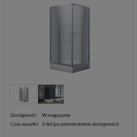
Dostępność:
W magazynie
Czas wysyłki:
3 dni