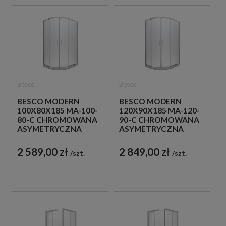
Besco
Besco
BESCO MODERN
BESCO MODERN
100X80X185 MA-100-
120X90X185 MA-120-
80-C CHROMOWANA
90-C CHROMOWANA
ASYMETRYCZNA
ASYMETRYCZNA
KABINA
KABINA
PRYSZNICOWA
PRYSZNICOWA
2 589,00 zł
2 849,00 zł
szt.
szt.