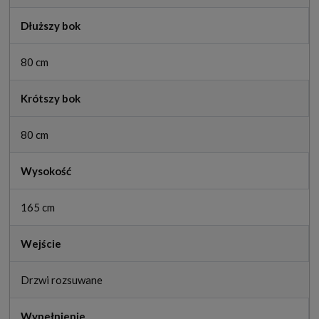
Dłuższy bok
80 cm
Krótszy bok
80 cm
Wysokość
165 cm
Wejście
Drzwi rozsuwane
Wypełnienie