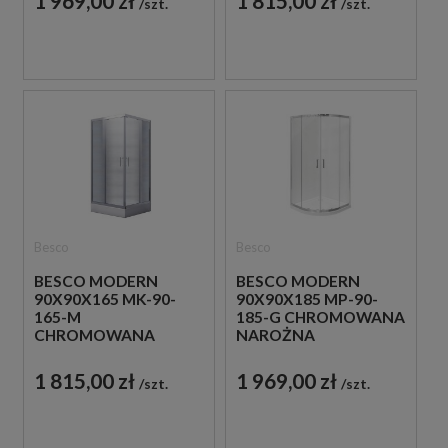
1 969,00 zł
1 815,00 zł
szt.
szt.
GRAFITOWE SZKŁO
PRYSZNICOWA
MROŻONE SZKŁO
Besco
Besco
BESCO MODERN
BESCO MODERN
90X90X165 MK-90-
90X90X185 MP-90-
165-M
185-G CHROMOWANA
CHROMOWANA
NAROŻNA
KWADRATOWA
PÓŁOKRĄGŁA
KABINA
KABINA
1 815,00 zł
1 969,00 zł
szt.
szt.
PRYSZNICOWA
PRYSZNICOWA
MROŻONE SZKŁO
GRAFITOWE SZKŁO