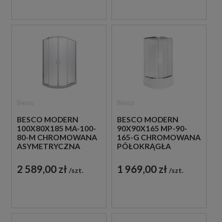
Besco
Besco
BESCO MODERN
BESCO MODERN
100X80X185 MA-100-
90X90X165 MP-90-
80-M CHROMOWANA
165-G CHROMOWANA
ASYMETRYCZNA
PÓŁOKRĄGŁA
KABINA
KABINA
PRYSZNICOWA
PRYSZNICOWA
2 589,00 zł
1 969,00 zł
szt.
szt.
MROŻONE SZKŁO
GRAFITOWE SZKŁO