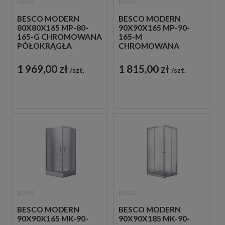
Besco
Besco
BESCO MODERN
BESCO MODERN
80X80X165 MP-80-
90X90X165 MP-90-
165-G CHROMOWANA
165-M
PÓŁOKRĄGŁA
CHROMOWANA
KABINA
PÓŁOKRĄGŁA
PRYSZNICOWA
KABINA
1 969,00 zł
1 815,00 zł
szt.
szt.
GRAFITOWE SZKŁO
PRYSZNICOWA
MROŻONE SZKŁO
Besco
Besco
BESCO MODERN
BESCO MODERN
90X90X165 MK-90-
90X90X185 MK-90-