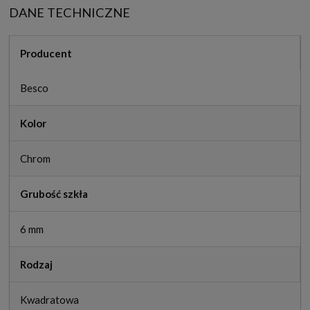
DANE TECHNICZNE
Producent
Besco
Kolor
Chrom
Grubość szkła
6 mm
Rodzaj
Kwadratowa