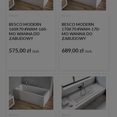
Besco
Besco
BESCO MODERN
BESCO MODERN
160X70 #WAM-160-
170X70 #WAM-170-
MO WANNA DO
MO WANNA DO
ZABUDOWY
ZABUDOWY
575,00 zł
689,00 zł
szt.
szt.
Besco
Besco