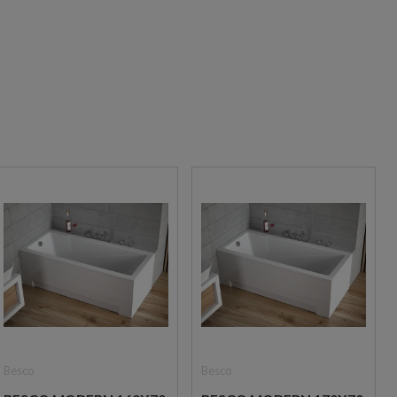
Besco
Besco