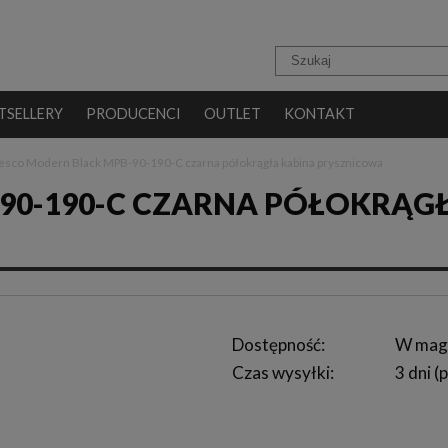
TSELLERY
PRODUCENCI
OUTLET
KONTAKT
esco Modern Black MPB-90-190-C czarna półokrągła kabina prysznicowa
90-190-C CZARNA PÓŁOKRĄG
Dostępność:
W mag
Czas wysyłki:
3 dni