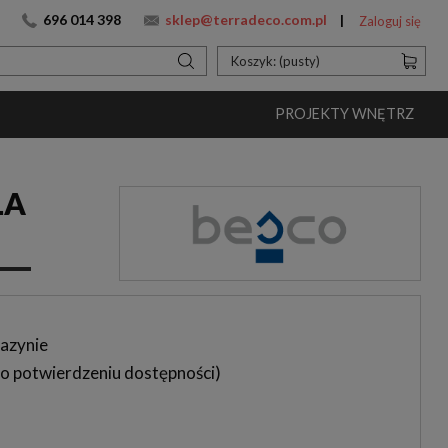
696 014 398
sklep@terradeco.com.pl
Zaloguj się
Koszyk:
(pusty)
PROJEKTY WNĘTRZ
ŁA
azynie