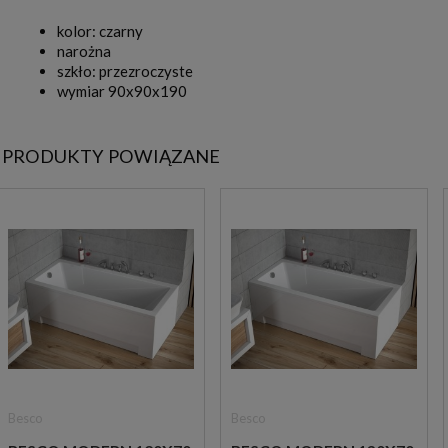
kolor: czarny
narożna
szkło: przezroczyste
wymiar 90x90x190
PRODUKTY POWIĄZANE
Besco
Besco