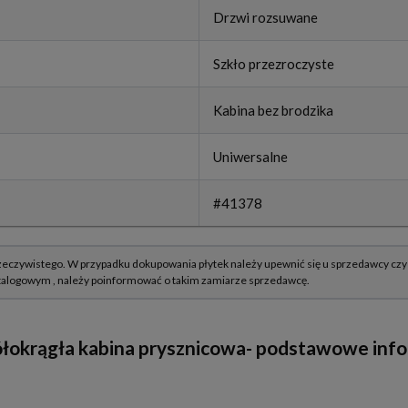
Drzwi rozsuwane
Szkło przezroczyste
Kabina bez brodzika
Uniwersalne
#41378
okrągła kabina prysznicowa- podstawowe infor