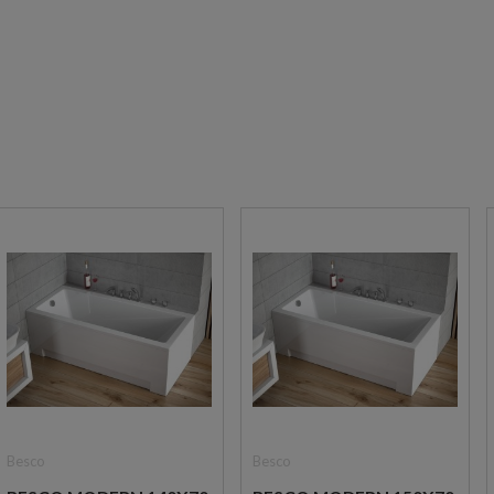
Besco
Besco