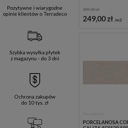
ŚCIENNE IMITUJĄC
KAMIEŃ
Pozytywne i wiarygodne
309,00 zł
opinie klientów o Terradeco
249,00 zł
m2
Szybka wysyłka płytek
z magazynu - do 3 dni
Ochrona zakupów
do 10 tys. zł
Porcelanosa
PORCELANOSA CO