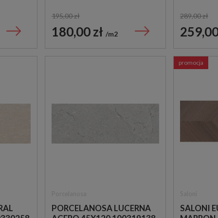
E
TRAWER
195,00 zł
289,00 zł
180,00 zł
259,00
m2
promocja
Porcelanosa
Saloni
RAL
PORCELANOSA LUCERNA
SALONI 