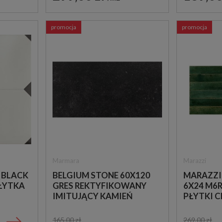
promocja
promocja
Marmara
Marazzi
 BLACK
BELGIUM STONE 60X120
MARAZZI
PŁYTKA
GRES REKTYFIKOWANY
6X24 M6R
IMITUJĄCY KAMIEŃ
PŁYTKI C
165,00 zł
269,00 zł