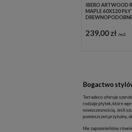
IBERO ARTWOOD 
MAPLE 60X120 PŁY
DREWNOPODOBN
IMITUJĄCE LAMELE
239,00 zł
m2
Bogactwo stylów
Terradeco oferuje szerok
rodzaje płytek, które wp
nowoczesnością. Jeśli sz
pomieszczeń przytulny, s
Nie zapomnieliśmy równie