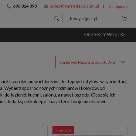
696 014 398
sklep@terradeco.com.pl
Zaloguj się
Koszyk:
(pusty)
PROJEKTY WNĘTRZ
Sortuj wg:
Nazwa produktu A-Z
zięki szerokiemu wachlarzowi dostępnych stylów, w tym imitacji
a. Wybierz spośród różnych rozmiarów i kolorów, od
do łazienki, kuchni, salonu, a nawet ogrodu. Ciesz się ich
iom i dodadzą unikalnego charakteru Twojemu domowi.
promocja