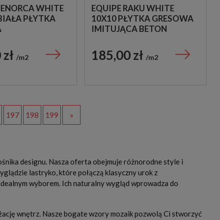
MENORCA WHITE
EQUIPE RAKU WHITE
 BIAŁA PŁYTKA
10X10 PŁYTKA GRESOWA
A
IMITUJĄCA BETON
 zł
185,00 zł
m2
m2
197
198
199
»
śnika designu. Nasza oferta obejmuje różnorodne style i
glądzie lastryko, które połączą klasyczny urok z
ą idealnym wyborem. Ich naturalny wygląd wprowadza do
nżację wnętrz. Nasze bogate wzory mozaik pozwolą Ci stworzyć