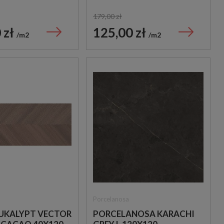
TYNOWE
DREWNOPODOBNE
ŚCIENNE
179,00 zł
 zł
125,00 zł
m2
m2
Porcelanosa
EUKALYPT VECTOR
PORCELANOSA KARACHI