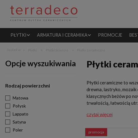
PŁYTKI
ARMATURA I CERAMIKA
PROMOCJE
BES
»
»
»
Jesteś w:
Płytki
Płytki ścienne
Płytki ceramiczne
Opcje wyszukiwania
Płytki ceram
Płytki ceramiczne to wsz
Rodzaj powierzchni
drewna, lastryko, mozaik
klasycznych beżów po nowo
Matowa
trwałością, łatwością ut
Połysk
Lappato
czytaj więcej
Satyna
Poler
promocja