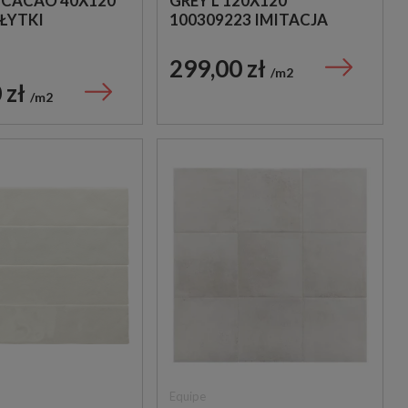
CACAO 40X120
GREY L 120X120
ŁYTKI
100309223 IMITACJA
PODOBNE
KAMIENIA
299,00 zł
m2
 zł
m2
Equipe