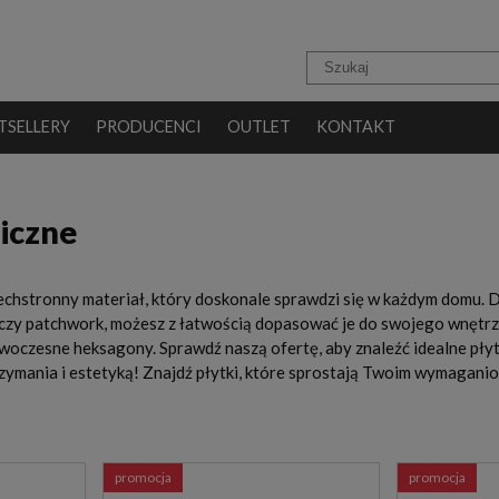
TSELLERY
PRODUCENCI
OUTLET
KONTAKT
iczne
echstronny materiał, który doskonale sprawdzi się w każdym domu. D
 czy patchwork, możesz z łatwością dopasować je do swojego wnętrz
czesne heksagony. Sprawdź naszą ofertę, aby znaleźć idealne płytki 
rzymania i estetyką! Znajdź płytki, które sprostają Twoim wymagan
promocja
promocja