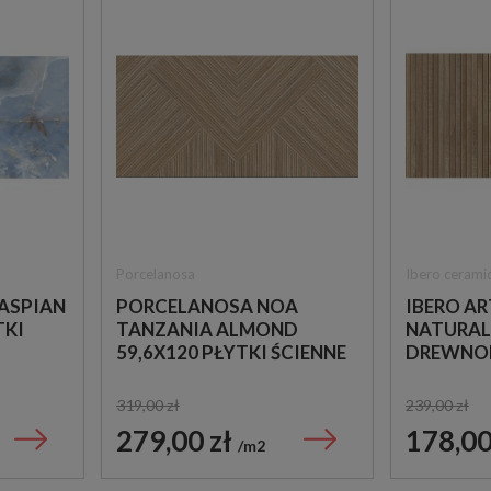
Porcelanosa
Ibero cerami
ASPIAN
PORCELANOSA NOA
IBERO A
TKI
TANZANIA ALMOND
NATURAL
59,6X120 PŁYTKI ŚCIENNE
DREWNO
IMITUJĄCE DREWNO
IMITUJĄ
319,00 zł
239,00 zł
279,00 zł
178,00
m2