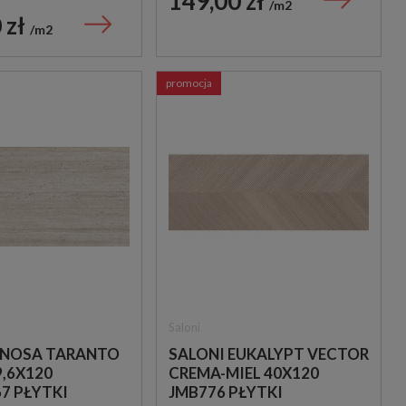
149,00 zł
m2
 zł
m2
promocja
Baldocer
Gayafores
BALDOCER NEVE SATIN
GAYAFORES DECO AR
SPACE 40X120 PŁYTKA
PLUS NAVY 32X62,5
ŚCIENNA DEKORACYJNA
OUTLET
139,00 zł
129,00 zł
109,00 zł
64,50 zł
m2
m2
Saloni
NOSA TARANTO
SALONI EUKALYPT VECTOR
9,6X120
CREMA-MIEL 40X120
7 PŁYTKI
JMB776 PŁYTKI