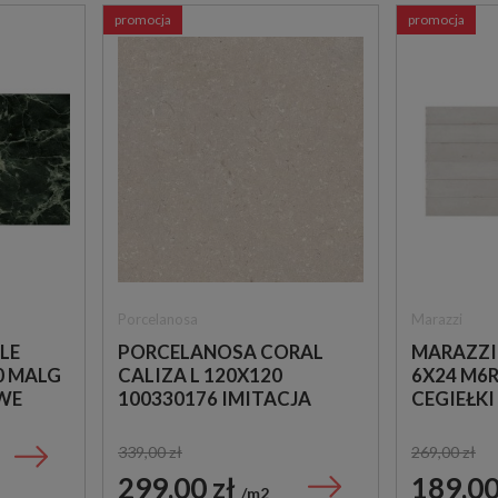
promocja
promocja
Porcelanosa
Marazzi
LE
PORCELANOSA CORAL
MARAZZI
0 MALG
CALIZA L 120X120
6X24 M6R
WE
100330176 IMITACJA
CEGIEŁKI
KAMIENIA
339,00 zł
269,00 zł
299,00 zł
189,00
m2