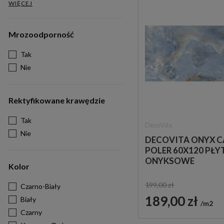
WIĘCEJ
Mrozoodporność
Tak
Nie
Rektyfikowane krawędzie
Tak
DecoVita
Nie
DECOVITA ONYX C
POLER 60X120 PŁY
ONYKSOWE
Kolor
199,00 zł
Czarno-Biały
189,00 zł
Biały
m2
Czarny