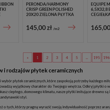
RIBBON
PERONDA/HARMONY
EQUIPE 
TKI
CRISP GREEN POLISHED
6,5X32,8
E
20X20 ZIELONA PŁYTKA
CEGIEŁK
ŚCIENNA DEKORACYJNA
145,00 zł
165,00
m2
«
1
2
3
4
5
...
195
196
 i rodzajów płytek ceramicznych
i wybór płytek ceramicznych, które zaspokoją potrzeby każdego miło
rowadzą wyjątkowy charakter do Twojego wnętrza. Odkryj płytki o wy
ukasz ciepłego, domowego klimatu, nasze płytki imitujące drewno s
kandynawski styl.
ż o tych, którzy pragną wyrazić swoją indywidualność poprzez ara