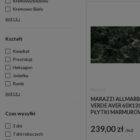
Kremowy/Beżowy
Kremowo-Biały
WIĘCEJ
Kształt
Kwadrat
Prostokąt
Heksagon
Jodełka
Romb
Marazzi
WIĘCEJ
MARAZZI ALLMARB
VERDE AVER 60X12
PŁYTKI MARMURO
Czas wysyłki
GRESOWE
3 dni
239,00 zł
m2
7 dni roboczych