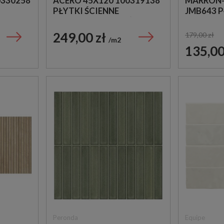
0330258
ACERO 45X120 100319138
MARRON-
PŁYTKI ŚCIENNE
JMB643 P
Ń
IMITUJĄCE KAMIEŃ
DREWNO
ŚCIENNE
249,00 zł
179,00 zł
m2
135,00
Peronda
Equipe