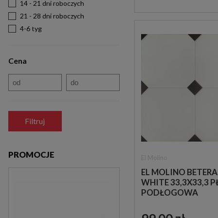
14 - 21 dni roboczych
21 - 28 dni roboczych
4-6 tyg
Cena
Filtruj
PROMOCJE
El Molino
EL MOLINO BETERA
WHITE 33,3X33,3 
PODŁOGOWA
DEKORACYJNA