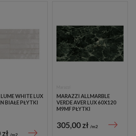
Marazzi
 LUME WHITE LUX
MARAZZI ALLMARBLE
N BIAŁE PŁYTKI
VERDE AVER LUX 60X120
M9MF PŁYTKI
MARMUROWE GRESOWE
305,00 zł
m2
 zł
m2