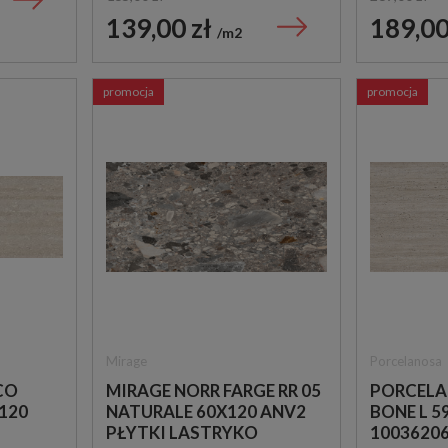
139,00 zł
189,00
m2
promocja
promocja
Rocersa
Equipe
I
ROCERSA AXIS GREY
EQUIPE COCO WHITE
60X60 OUTLET
5X15 OUTLET
169,00 zł
219,00 zł
109,00 zł
179,00 zł
m2
m2
Mirage
Porcelanosa
CO
MIRAGE NORR FARGE RR 05
PORCELA
120
NATURALE 60X120 ANV2
BONE L 5
PŁYTKI LASTRYKO
10036206