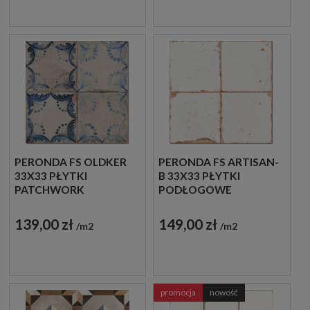
PERONDA FS OLDKER
PERONDA FS ARTISAN-
33X33 PŁYTKI
B 33X33 PŁYTKI
PATCHWORK
PODŁOGOWE
PODŁOGOWE
RUSTYKALNE
139,00 zł
149,00 zł
m2
m2
promocja
nowość