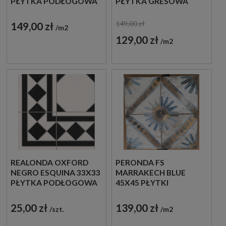
PŁYTKA PODŁOGOWA
PŁYTKA GRESOWA
149,00 zł
149,00 zł
m2
129,00 zł
m2
REALONDA OXFORD
PERONDA FS
NEGRO ESQUINA 33X33
MARRAKECH BLUE
PŁYTKA PODŁOGOWA
45X45 PŁYTKI
PATCHWORK
PODŁOGOWE
25,00 zł
139,00 zł
szt.
m2