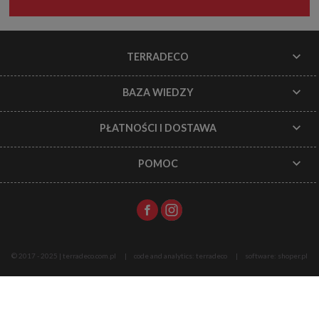
TERRADECO
BAZA WIEDZY
PŁATNOŚCI I DOSTAWA
POMOC
© 2017 - 2025 | terradeco.com.pl
code and analytics: terradeco
software:
shoper.pl