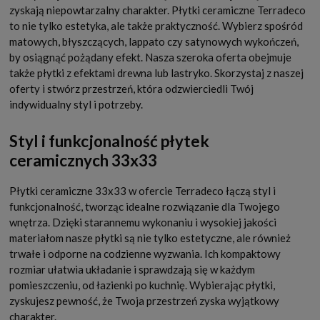
zyskają niepowtarzalny charakter. Płytki ceramiczne Terradeco
to nie tylko estetyka, ale także praktyczność. Wybierz spośród
matowych, błyszczących, lappato czy satynowych wykończeń,
by osiągnąć pożądany efekt. Nasza szeroka oferta obejmuje
także płytki z efektami drewna lub lastryko. Skorzystaj z naszej
oferty i stwórz przestrzeń, która odzwierciedli Twój
indywidualny styl i potrzeby.
Styl i funkcjonalność płytek
ceramicznych 33x33
Płytki ceramiczne 33x33 w ofercie Terradeco łączą styl i
funkcjonalność, tworząc idealne rozwiązanie dla Twojego
wnętrza. Dzięki starannemu wykonaniu i wysokiej jakości
materiałom nasze płytki są nie tylko estetyczne, ale również
trwałe i odporne na codzienne wyzwania. Ich kompaktowy
rozmiar ułatwia układanie i sprawdzają się w każdym
pomieszczeniu, od łazienki po kuchnię. Wybierając płytki,
zyskujesz pewność, że Twoja przestrzeń zyska wyjątkowy
charakter.