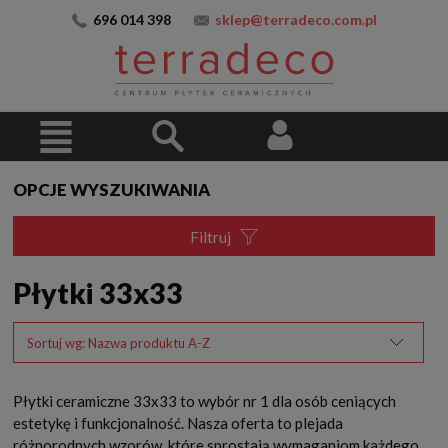
696 014 398
sklep@terradeco.com.pl
OPCJE WYSZUKIWANIA
Filtruj
Płytki 33x33
Sortuj wg:
Nazwa produktu A-Z
Płytki ceramiczne 33x33 to wybór nr 1 dla osób ceniących
estetykę i funkcjonalność. Nasza oferta to plejada
różnorodnych wzorów, które sprostają wymaganiom każdego