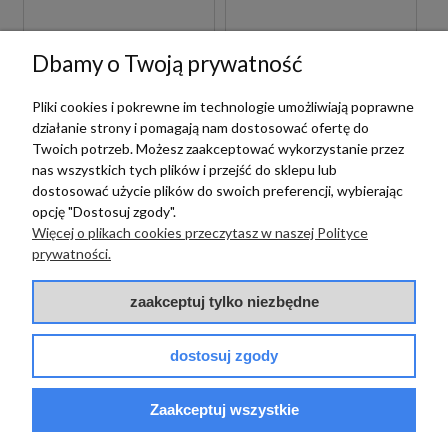
BETONOWE
GRESOWE
200,00 zł
150,00 zł
m2
m2
Dbamy o Twoją prywatność
Pliki cookies i pokrewne im technologie umożliwiają poprawne
działanie strony i pomagają nam dostosować ofertę do
Twoich potrzeb. Możesz zaakceptować wykorzystanie przez
nas wszystkich tych plików i przejść do sklepu lub
dostosować użycie plików do swoich preferencji, wybierając
opcję "Dostosuj zgody".
Więcej o plikach cookies przeczytasz w naszej Polityce
prywatności.
Vives
Vives
zaakceptuj tylko niezbędne
VIVES SEINE GRIS
VIVES SEINE-R
ANTIDESLIZANTE
CEMENTO 80X80
dostosuj zgody
60X60 PŁYTKI
PŁYTKI BETONOWE
BETONOWE
GRESOWE
GRESOWE
Zaakceptuj wszystkie
150,00 zł
200,00 zł
m2
m2