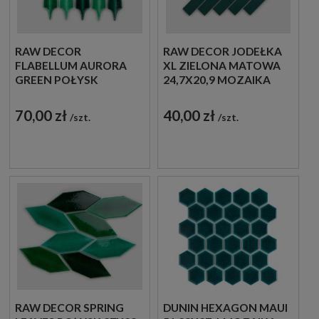
RAW DECOR
RAW DECOR JODEŁKA
FLABELLUM AURORA
XL ZIELONA MATOWA
GREEN POŁYSK
24,7X20,9 MOZAIKA
26,5X23,5 MOZAIKA
DEKORACYJNA
ŚCIENNA
70,00 zł
40,00 zł
szt.
szt.
DEKORACYJNA
RAW DECOR SPRING
DUNIN HEXAGON MAUI