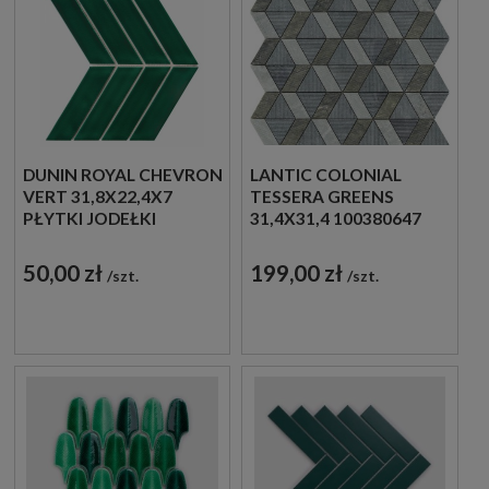
DUNIN ROYAL CHEVRON
LANTIC COLONIAL
VERT 31,8X22,4X7
TESSERA GREENS
PŁYTKI JODEŁKI
31,4X31,4 100380647
ŚCIENNE
HISZPAŃSKA MOZAIKA
ŚCIENNA
50,00 zł
199,00 zł
szt.
szt.
DEKORACYJNA
IMITUJĄCA KAMIEŃ