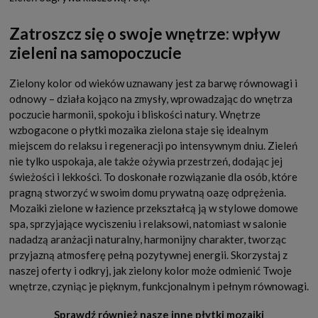
Zatroszcz się o swoje wnętrze: wpływ
zieleni na samopoczucie
Zielony kolor od wieków uznawany jest za barwę równowagi i
odnowy – działa kojąco na zmysły, wprowadzając do wnętrza
poczucie harmonii, spokoju i bliskości natury. Wnętrze
wzbogacone o płytki mozaika zielona staje się idealnym
miejscem do relaksu i regeneracji po intensywnym dniu. Zieleń
nie tylko uspokaja, ale także ożywia przestrzeń, dodając jej
świeżości i lekkości. To doskonałe rozwiązanie dla osób, które
pragną stworzyć w swoim domu prywatną oazę odprężenia.
Mozaiki zielone w łazience przekształcą ją w stylowe domowe
spa, sprzyjające wyciszeniu i relaksowi, natomiast w salonie
nadadzą aranżacji naturalny, harmonijny charakter, tworząc
przyjazną atmosferę pełną pozytywnej energii. Skorzystaj z
naszej oferty i odkryj, jak zielony kolor może odmienić Twoje
wnętrze, czyniąc je pięknym, funkcjonalnym i pełnym równowagi.
Sprawdź również nasze inne płytki mozaiki