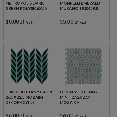
METROPOLIS DARK
MONPELLI EMERALD
GREEN POŁYSK 6X20
MURANO 19,8X29,8
MOZAIKA ŚCIENNA
MOZAIKA
DEKORACYJNA
DEKORACYJNA
10,00 zł
55,00 zł
szt.
szt.
DUNIN BOTTANY CAPRI
DUNIN MISS PENNY
26,5X22,5 MOZAIKI
MINT 27,2X27,4
DEKORACYJNE
MOZAIKA
DEKORACYJNA
56,00 zł
56,00 zł
szt.
szt.