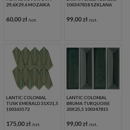
29,6X29,6 MOZAIKA
100347818 SZKLANA
DEKORACYJNA
MOZAIKA
DEKORACYJNA W
60,00 zł
99,00 zł
szt.
szt.
ZIELONYM ODCIENIU
LANTIC COLONIAL
LANTIC COLONIAL
TUSK EMERALD 31X31,5
BRUMA TURQUOISE
100363572
20X25,5 100347815
DEKORACYJNA
SZKLANA MOZAIKA
MOZAIKA SZKLANA W
DEKORACYJNA W
175,00 zł
99,00 zł
szt.
szt.
ZIELONYM ODCIENIU
ZIELONYM ODCIENIU