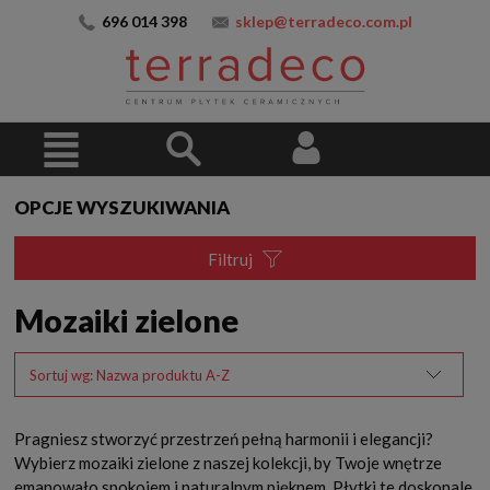
696 014 398
sklep@terradeco.com.pl
OPCJE WYSZUKIWANIA
Filtruj
Mozaiki zielone
Sortuj wg:
Nazwa produktu A-Z
Pragniesz stworzyć przestrzeń pełną harmonii i elegancji?
Wybierz mozaiki zielone z naszej kolekcji, by Twoje wnętrze
emanowało spokojem i naturalnym pięknem. Płytki te doskonale