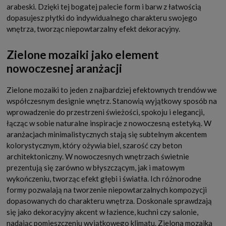
arabeski. Dzięki tej bogatej palecie form i barw z łatwością
dopasujesz płytki do indywidualnego charakteru swojego
wnętrza, tworząc niepowtarzalny efekt dekoracyjny.
Zielone mozaiki jako element
nowoczesnej aranżacji
Zielone mozaiki to jeden z najbardziej efektownych trendów we
współczesnym designie wnętrz. Stanowią wyjątkowy sposób na
wprowadzenie do przestrzeni świeżości, spokoju i elegancji,
łącząc w sobie naturalne inspiracje z nowoczesną estetyką. W
aranżacjach minimalistycznych stają się subtelnym akcentem
kolorystycznym, który ożywia biel, szarość czy beton
architektoniczny. W nowoczesnych wnętrzach świetnie
prezentują się zarówno w błyszczącym, jak i matowym
wykończeniu, tworząc efekt głębi i światła. Ich różnorodne
formy pozwalają na tworzenie niepowtarzalnych kompozycji
dopasowanych do charakteru wnętrza. Doskonale sprawdzają
się jako dekoracyjny akcent w łazience, kuchni czy salonie,
nadając pomieszczeniu wyjątkowego klimatu. Zielona mozaika