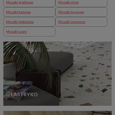
Mozaiki grafitowe
Mozaiki złote
Mozaiki beżowe
Mozaiki brązowe
Mozaiki niebieskie
Mozaiki czerwone
Mozaiki szare
LASTRYKO