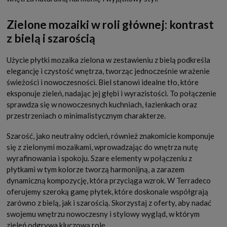
Zielone mozaiki w roli głównej: kontrast
z bielą i szarością
Użycie płytki mozaika zielona w zestawieniu z bielą podkreśla
elegancję i czystość wnętrza, tworząc jednocześnie wrażenie
świeżości i nowoczesności. Biel stanowi idealne tło, które
eksponuje zieleń, nadając jej głębi i wyrazistości. To połączenie
sprawdza się w nowoczesnych kuchniach, łazienkach oraz
przestrzeniach o minimalistycznym charakterze.
Szarość, jako neutralny odcień, również znakomicie komponuje
się z zielonymi mozaikami, wprowadzając do wnętrza nutę
wyrafinowania i spokoju. Szare elementy w połączeniu z
płytkami w tym kolorze tworzą harmonijną, a zarazem
dynamiczną kompozycję, która przyciąga wzrok. W Terradeco
oferujemy szeroką gamę płytek, które doskonale współgrają
zarówno z bielą, jak i szarością. Skorzystaj z oferty, aby nadać
swojemu wnętrzu nowoczesny i stylowy wygląd, w którym
zieleń odgrywa kluczową rolę.