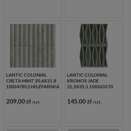
LANTIC COLONIAL
LANTIC COLONIAL
CRETA MINT 30,6X31,8
KRONOS JADE
100347812 HISZPAŃSKA
21,3X35,1 100363570
MOZAIKA
HISZPAŃSKA
DEKORACYJNA
DEKORACYJNA
209,00 zł
145,00 zł
szt.
szt.
IMITUJĄCA KAMIEŃ W
MOZAIKA SZKLANA W
ZIELONYM ODCIENIU
ZIELONYM ODCIENIU