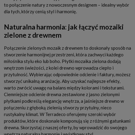
to połączenie natury z nowoczesnym designem – idealny wybór
dla tych, którzy cenią styl i harmonię.
Naturalna harmonia: jak łączyć mozaiki
zielone z drewnem
Połączenie zielonych mozaik z drewnem to doskonały sposób na
stworzenie harmonijnej przestrzeni, która zachwyci każdego
miłośnika stylu eko lub boho. Płytki mozaika zielona dodają
wnętrzom świeżości, z kolei drewno wprowadza ciepło i
przytulność. Wybierając odpowiednie odcienie i faktury, możesz
stworzyć unikalną aranżację. Aby uzyskać najlepsze efekty,
warto zwrócić uwagę na balans między kolorami i teksturami.
Ciemniejsze odcienie drewna zestawione z jasno zielonymi
płytkami podkreślą elegancję wnętrza, a jaśniejsze drewno w
połączeniu z głęboką zielenią stworzy przytulny, nieco
rustykalny klimat. W Terradeco oferujemy szeroki wybór
produktów, które doskonale komponują się z różnymi gatunkami
drewna. Skorzystaj z naszej oferty, by wprowadzić do swojego
wnętrza naturalną harmonię i wyjątkowy styl.