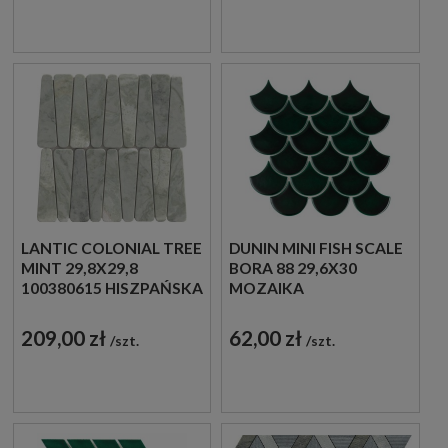
LANTIC COLONIAL TREE
DUNIN MINI FISH SCALE
MINT 29,8X29,8
BORA 88 29,6X30
100380615 HISZPAŃSKA
MOZAIKA
MOZAIKA
DEKORACYJNA
DEKORACYJNA
209,00 zł
62,00 zł
szt.
szt.
IMITUJĄCA KAMIEŃ W
MIĘTOWYM ODCIENIU