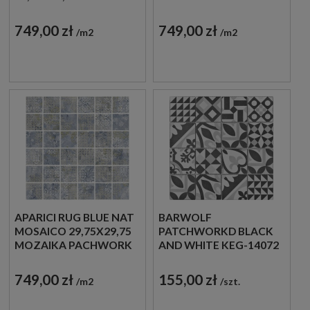
PACHWORK
749,00 zł
749,00 zł
m2
m2
APARICI RUG BLUE NAT
BARWOLF
MOSAICO 29,75X29,75
PATCHWORKD BLACK
MOZAIKA PACHWORK
AND WHITE KEG-14072
31,8X31,8 MOZAIKA
GRESOWA
749,00 zł
155,00 zł
m2
szt.
PATCHWORKOWA