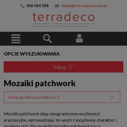
696 014 398
sklep@terradeco.com.pl
OPCJE WYSZUKIWANIA
Filtruj
Mozaiki patchwork
Sortuj wg:
Nazwa produktu A-Z
Mozaiki patchwork dają nieograniczone możliwości
aranżacyjne, wprowadzając do wnętrz wyjątkowy charakter i
osobisty styl. Nasze płytki mozaika patchwork łączą