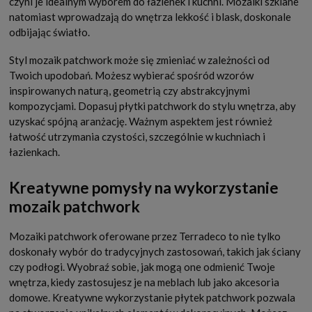
czyni je idealnym wyborem do łazienek i kuchni. Mozaiki szklane
natomiast wprowadzają do wnętrza lekkość i blask, doskonale
odbijając światło.
Styl mozaik patchwork może się zmieniać w zależności od
Twoich upodobań. Możesz wybierać spośród wzorów
inspirowanych naturą, geometrią czy abstrakcyjnymi
kompozycjami. Dopasuj płytki patchwork do stylu wnętrza, aby
uzyskać spójną aranżację. Ważnym aspektem jest również
łatwość utrzymania czystości, szczególnie w kuchniach i
łazienkach.
Kreatywne pomysły na wykorzystanie
mozaik patchwork
Mozaiki patchwork oferowane przez Terradeco to nie tylko
doskonały wybór do tradycyjnych zastosowań, takich jak ściany
czy podłogi. Wyobraź sobie, jak mogą one odmienić Twoje
wnętrza, kiedy zastosujesz je na meblach lub jako akcesoria
domowe. Kreatywne wykorzystanie płytek patchwork pozwala