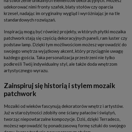
na stworzenie unikalnych elementów dekoracyjnych. Możesz
udekorować nimi fronty szafek, blaty stołów czy oparcia
krzeseł, nadając im oryginalny wygląd i wyróżniając je na tle
standardowych rozwiązań.
Inspiracją mogą być również projekty, w których płytki mozaika
patchwork stają się częścią dekoracyjnych paneli, ram luster czy
podstaw lamp. Dzięki tym możliwościom możesz wprowadzić do
swojego wnętrza wyjątkowy akcent, który przyciągnie uwagę
każdego gościa. Taka personalizacja przestrzeni nie tylko
podkreśli Twój indywidualny styl, ale także doda wnętrzom
artystycznego wyrazu.
Zainspiruj się historią i stylem mozaik
patchwork
Mozaiki od wieków fascynują dekoratorów wnętrz i artystów.
Już w starożytności zdobiły one ściany pałaców i świątyń,
tworząc niepowtarzalne kompozycje. Dziś, dzięki Terradeco,
możesz wprowadzić tę ponadczasową formę sztuki do swojego