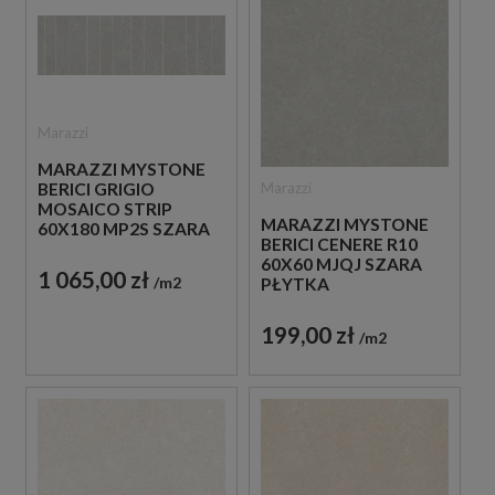
Marazzi
MARAZZI MYSTONE
Marazzi
BERICI GRIGIO
MOSAICO STRIP
MARAZZI MYSTONE
60X180 MP2S SZARA
BERICI CENERE R10
PŁYTKA
60X60 MJQJ SZARA
DEKORACYJNA
1 065,00 zł
m2
PŁYTKA
ANTYPOŚLIZGOWA
IMITUJĄCA KAMIEŃ
199,00 zł
m2