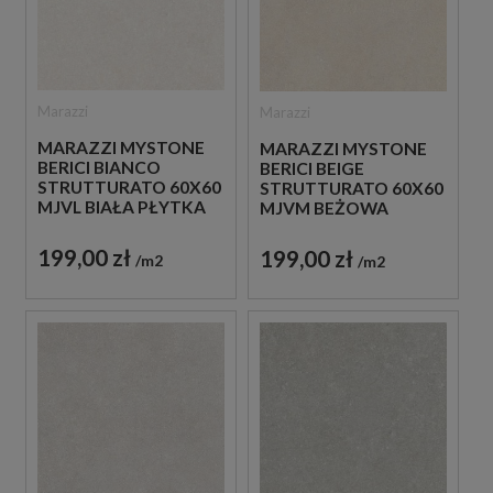
Marazzi
Marazzi
MARAZZI MYSTONE
MARAZZI MYSTONE
BERICI BIANCO
BERICI BEIGE
STRUTTURATO 60X60
STRUTTURATO 60X60
MJVL BIAŁA PŁYTKA
MJVM BEŻOWA
STRUKTURALNA
PŁYTKA
IMITUJĄCA KAMIEŃ
STRUKTURALNA
199,00 zł
199,00 zł
m2
m2
IMITUJĄCA KAMIEŃ