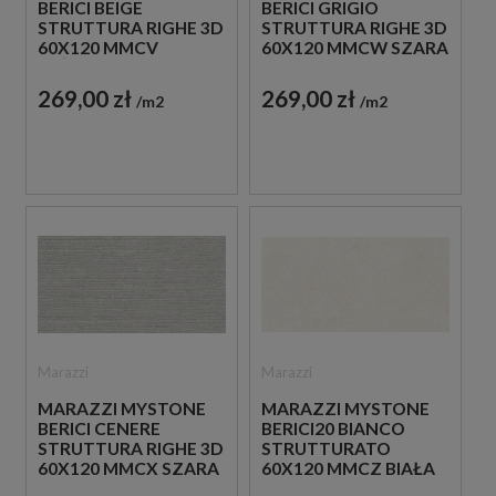
BERICI BEIGE
BERICI GRIGIO
STRUTTURA RIGHE 3D
STRUTTURA RIGHE 3D
60X120 MMCV
60X120 MMCW SZARA
BEŻOWA PŁYTKA
PŁYTKA
STRUKTURALNA
STRUKTURALNA
269,00 zł
269,00 zł
m2
m2
IMITUJĄCA KAMIEŃ
IMITUJĄCA KAMIEŃ
Marazzi
Marazzi
MARAZZI MYSTONE
MARAZZI MYSTONE
BERICI CENERE
BERICI20 BIANCO
STRUTTURA RIGHE 3D
STRUTTURATO
60X120 MMCX SZARA
60X120 MMCZ BIAŁA
PŁYTKA
PŁYTKA TARASOWA