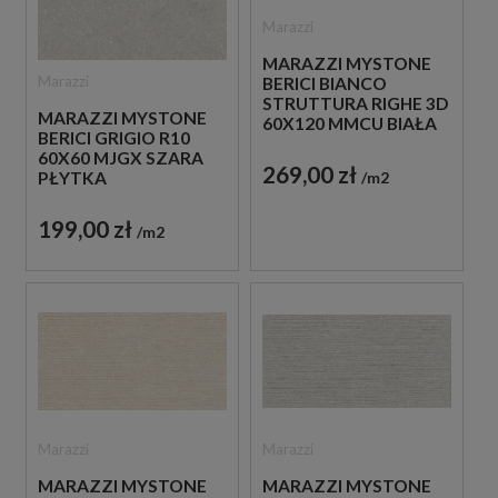
Marazzi
MARAZZI MYSTONE
Marazzi
BERICI BIANCO
STRUTTURA RIGHE 3D
MARAZZI MYSTONE
60X120 MMCU BIAŁA
BERICI GRIGIO R10
PŁYTKA
60X60 MJGX SZARA
STRUKTURALNA
269,00 zł
m2
PŁYTKA
IMITUJĄCA KAMIEŃ
ANTYPOŚLIZGOWA
IMITUJĄCA KAMIEŃ
199,00 zł
m2
Marazzi
Marazzi
MARAZZI MYSTONE
MARAZZI MYSTONE