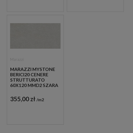
Marazzi
MARAZZI MYSTONE
BERICI20 CENERE
STRUTTURATO
60X120 MMD2 SZARA
PŁYTKA TARASOWA
20 MM
355,00 zł
m2