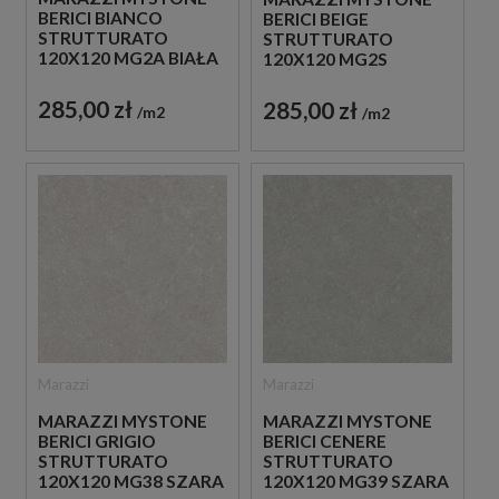
BERICI BIANCO
BERICI BEIGE
STRUTTURATO
STRUTTURATO
120X120 MG2A BIAŁA
120X120 MG2S
PŁYTKA
BEŻOWA PŁYTKA
STRUKTURALNA
STRUKTURALNA
285,00 zł
285,00 zł
m2
m2
IMITUJĄCA KAMIEŃ
IMITUJĄCA KAMIEŃ
Marazzi
Marazzi
MARAZZI MYSTONE
MARAZZI MYSTONE
BERICI GRIGIO
BERICI CENERE
STRUTTURATO
STRUTTURATO
120X120 MG38 SZARA
120X120 MG39 SZARA