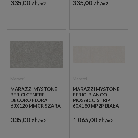
335,00 zł
335,00 zł
m2
m2
Marazzi
Marazzi
MARAZZI MYSTONE
MARAZZI MYSTONE
BERICI CENERE
BERICI BIANCO
DECORO FLORA
MOSAICO STRIP
60X120 MMCR SZARA
60X180 MP2P BIAŁA
PŁYTKA
PŁYTKA
DEKORACYJNA
DEKORACYJNA
335,00 zł
1 065,00 zł
m2
m2