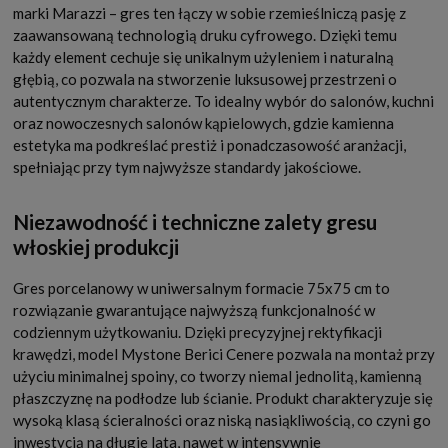
marki Marazzi – gres ten łączy w sobie rzemieślniczą pasję z
zaawansowaną technologią druku cyfrowego. Dzięki temu
każdy element cechuje się unikalnym użyleniem i naturalną
głębią, co pozwala na stworzenie luksusowej przestrzeni o
autentycznym charakterze. To idealny wybór do salonów, kuchni
oraz nowoczesnych salonów kąpielowych, gdzie kamienna
estetyka ma podkreślać prestiż i ponadczasowość aranżacji,
spełniając przy tym najwyższe standardy jakościowe.
Niezawodność i techniczne zalety gresu
włoskiej produkcji
Gres porcelanowy w uniwersalnym formacie 75x75 cm to
rozwiązanie gwarantujące najwyższą funkcjonalność w
codziennym użytkowaniu. Dzięki precyzyjnej rektyfikacji
krawędzi, model Mystone Berici Cenere pozwala na montaż przy
użyciu minimalnej spoiny, co tworzy niemal jednolitą, kamienną
płaszczyznę na podłodze lub ścianie. Produkt charakteryzuje się
wysoką klasą ścieralności oraz niską nasiąkliwością, co czyni go
inwestycją na długie lata, nawet w intensywnie