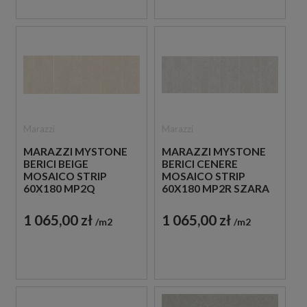
Marazzi
Marazzi
MARAZZI MYSTONE
MARAZZI MYSTONE
BERICI BEIGE
BERICI CENERE
MOSAICO STRIP
MOSAICO STRIP
60X180 MP2Q
60X180 MP2R SZARA
BEŻOWA PŁYTKA
PŁYTKA
DEKORACYJNA
DEKORACYJNA
1 065,00 zł
1 065,00 zł
m2
m2