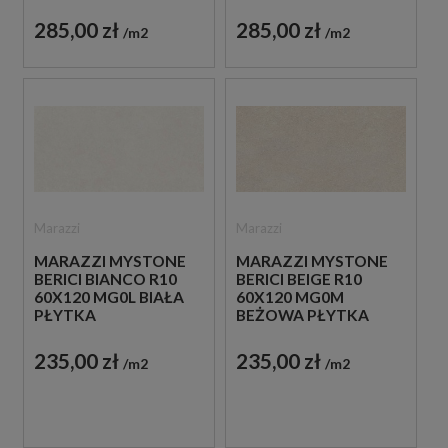
PŁYTKA
PŁYTKA
STRUKTURALNA
STRUKTURALNA
285,00 zł
285,00 zł
m2
m2
IMITUJĄCA KAMIEŃ
IMITUJĄCA KAMIEŃ
Marazzi
Marazzi
MARAZZI MYSTONE
MARAZZI MYSTONE
BERICI BIANCO R10
BERICI BEIGE R10
60X120 MG0L BIAŁA
60X120 MG0M
PŁYTKA
BEŻOWA PŁYTKA
ANTYPOŚLIZGOWA
ANTYPOŚLIZGOWA
IMITUJĄCA KAMIEŃ
IMITUJĄCA KAMIEŃ
235,00 zł
235,00 zł
m2
m2