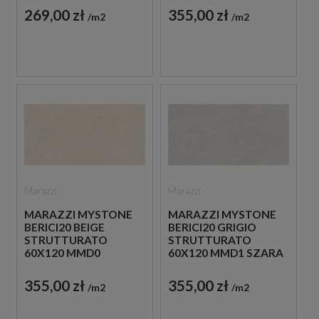
STRUKTURALNA
20 MM
269,00 zł
355,00 zł
m2
m2
IMITUJĄCA KAMIEŃ
Marazzi
Marazzi
MARAZZI MYSTONE
MARAZZI MYSTONE
BERICI20 BEIGE
BERICI20 GRIGIO
STRUTTURATO
STRUTTURATO
60X120 MMD0
60X120 MMD1 SZARA
BEŻOWA PŁYTKA
PŁYTKA TARASOWA
TARASOWA 20 MM
20 MM
355,00 zł
355,00 zł
m2
m2