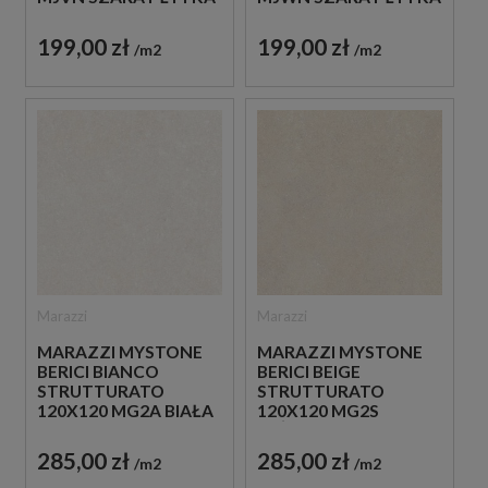
STRUKTURALNA
STRUKTURALNA
IMITUJĄCA KAMIEŃ
IMITUJĄCA KAMIEŃ
199,00 zł
199,00 zł
m2
m2
Marazzi
Marazzi
MARAZZI MYSTONE
MARAZZI MYSTONE
BERICI BIANCO
BERICI BEIGE
STRUTTURATO
STRUTTURATO
120X120 MG2A BIAŁA
120X120 MG2S
PŁYTKA
BEŻOWA PŁYTKA
STRUKTURALNA
STRUKTURALNA
285,00 zł
285,00 zł
m2
m2
IMITUJĄCA KAMIEŃ
IMITUJĄCA KAMIEŃ