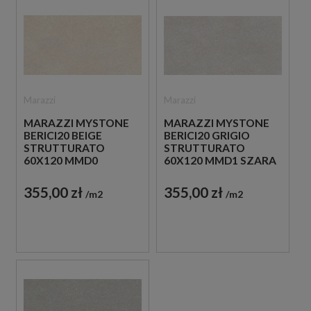
Marazzi
Marazzi
MARAZZI MYSTONE
MARAZZI MYSTONE
BERICI20 BEIGE
BERICI20 GRIGIO
STRUTTURATO
STRUTTURATO
60X120 MMD0
60X120 MMD1 SZARA
BEŻOWA PŁYTKA
PŁYTKA TARASOWA
TARASOWA 20 MM
20 MM
355,00 zł
355,00 zł
m2
m2