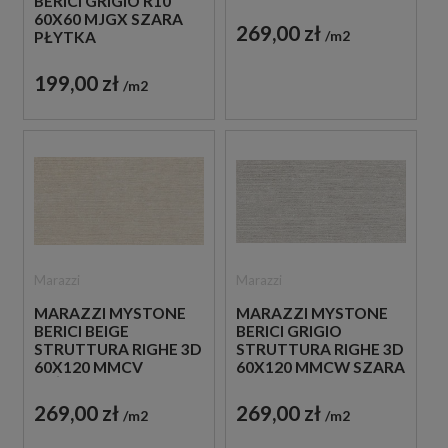
BERICI GRIGIO R10
PŁYTKA
60X60 MJGX SZARA
STRUKTURALNA
269,00 zł
m2
PŁYTKA
IMITUJĄCA KAMIEŃ
ANTYPOŚLIZGOWA
IMITUJĄCA KAMIEŃ
199,00 zł
m2
Marazzi
Marazzi
MARAZZI MYSTONE
MARAZZI MYSTONE
BERICI BEIGE
BERICI GRIGIO
STRUTTURA RIGHE 3D
STRUTTURA RIGHE 3D
60X120 MMCV
60X120 MMCW SZARA
BEŻOWA PŁYTKA
PŁYTKA
STRUKTURALNA
STRUKTURALNA
269,00 zł
269,00 zł
m2
m2
IMITUJĄCA KAMIEŃ
IMITUJĄCA KAMIEŃ