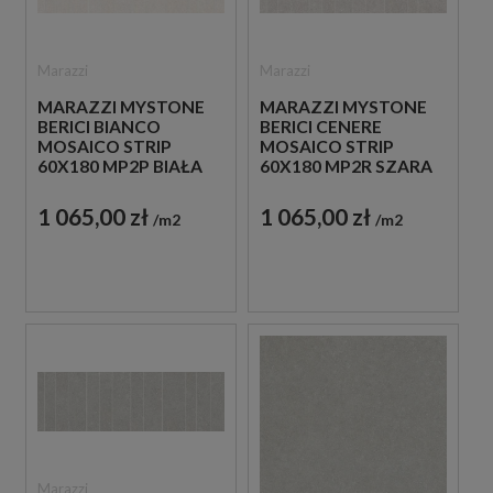
Marazzi
Marazzi
MARAZZI MYSTONE
MARAZZI MYSTONE
BERICI BIANCO
BERICI CENERE
MOSAICO STRIP
MOSAICO STRIP
60X180 MP2P BIAŁA
60X180 MP2R SZARA
PŁYTKA
PŁYTKA
DEKORACYJNA
DEKORACYJNA
1 065,00 zł
1 065,00 zł
m2
m2
Marazzi