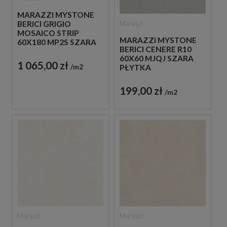
MARAZZI MYSTONE
Marazzi
BERICI GRIGIO
MOSAICO STRIP
MARAZZI MYSTONE
60X180 MP2S SZARA
BERICI CENERE R10
PŁYTKA
60X60 MJQJ SZARA
DEKORACYJNA
1 065,00 zł
m2
PŁYTKA
ANTYPOŚLIZGOWA
IMITUJĄCA KAMIEŃ
199,00 zł
m2
Marazzi
Marazzi