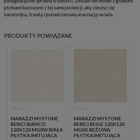
pielęgnacja nie sprawia trudności. Zestaw ten model z gładkimi
płytkami bazowymi z tej samej kolekcji, aby cieszyć się
harmonijną, trwałą i ponadczasową aranżacją na lata.
PRODUKTY POWIĄZANE
Marazzi
Marazzi
MARAZZI MYSTONE
MARAZZI MYSTONE
BERICI BIANCO
BERICI BEIGE 120X120
120X120 MG0W BIAŁA
MG0X BEŻOWA
PŁYTKA IMITUJĄCA
PŁYTKA IMITUJĄCA