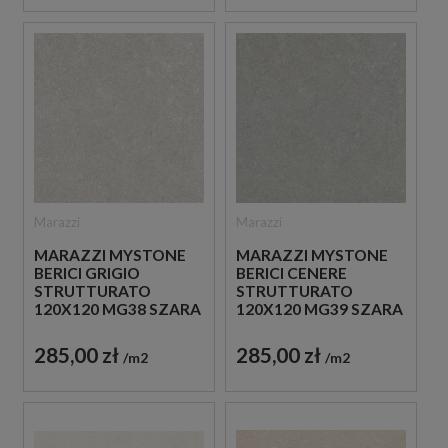
Marazzi
Marazzi
MARAZZI MYSTONE
MARAZZI MYSTONE
BERICI GRIGIO
BERICI CENERE
STRUTTURATO
STRUTTURATO
120X120 MG38 SZARA
120X120 MG39 SZARA
PŁYTKA
PŁYTKA
STRUKTURALNA
STRUKTURALNA
285,00 zł
285,00 zł
m2
m2
IMITUJĄCA KAMIEŃ
IMITUJĄCA KAMIEŃ