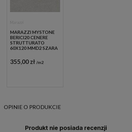
Marazzi
MARAZZI MYSTONE
BERICI20 CENERE
STRUTTURATO
60X120 MMD2 SZARA
PŁYTKA TARASOWA
20 MM
355,00 zł
m2
OPINIE O PRODUKCIE
Produkt nie posiada recenzji