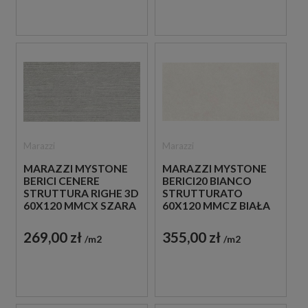
Marazzi
Marazzi
MARAZZI MYSTONE
MARAZZI MYSTONE
BERICI CENERE
BERICI20 BIANCO
STRUTTURA RIGHE 3D
STRUTTURATO
60X120 MMCX SZARA
60X120 MMCZ BIAŁA
PŁYTKA
PŁYTKA TARASOWA
STRUKTURALNA
20 MM
269,00 zł
355,00 zł
m2
m2
IMITUJĄCA KAMIEŃ