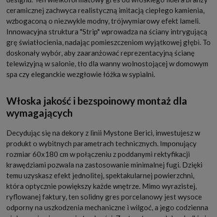
ceramicznej zachwyca realistyczną imitacją ciepłego kamienia,
wzbogaconą o niezwykle modny, trójwymiarowy efekt lameli.
Innowacyjna struktura "Strip" wprowadza na ściany intrygującą
grę światłocienia, nadając pomieszczeniom wyjątkowej głębi. To
doskonały wybór, aby zaaranżować reprezentacyjną ścianę
telewizyjną w salonie, tło dla wanny wolnostojącej w domowym
spa czy eleganckie wezgłowie łóżka w sypialni.
Włoska jakość i bezspoinowy montaż dla
wymagających
Decydując się na dekory z linii Mystone Berici, inwestujesz w
produkt o wybitnych parametrach technicznych. Imponujący
rozmiar 60x180 cm w połączeniu z poddanymi rektyfikacji
krawędziami pozwala na zastosowanie minimalnej fugi. Dzięki
temu uzyskasz efekt jednolitej, spektakularnej powierzchni,
która optycznie powiększy każde wnętrze. Mimo wyrazistej,
ryflowanej faktury, ten solidny gres porcelanowy jest wysoce
odporny na uszkodzenia mechaniczne i wilgoć, a jego codzienna