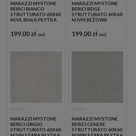
MARAZZI MYSTONE
MARAZZI MYSTONE
BERICI BIANCO
BERICI BEIGE
STRUTTURATO 60X60
STRUTTURATO 60X60
MJVL BIAŁA PŁYTKA
MJVM BEŻOWA
STRUKTURALNA
PŁYTKA
IMITUJĄCA KAMIEŃ
STRUKTURALNA
199,00 zł
199,00 zł
m2
m2
IMITUJĄCA KAMIEŃ
Marazzi
Marazzi
MARAZZI MYSTONE
MARAZZI MYSTONE
BERICI CENERE
BERICI GRIGIO
STRUTTURATO 60X60
STRUTTURATO 60X60
MJWN SZARA PŁYTKA
MJVN SZARA PŁYTKA