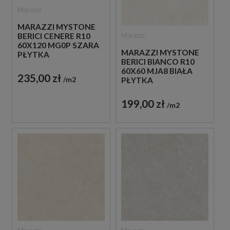
Marazzi
MARAZZI MYSTONE
Marazzi
BERICI CENERE R10
60X120 MG0P SZARA
MARAZZI MYSTONE
PŁYTKA
BERICI BIANCO R10
ANTYPOŚLIZGOWA
60X60 MJA8 BIAŁA
IMITUJĄCA KAMIEŃ
235,00 zł
m2
PŁYTKA
ANTYPOŚLIZGOWA
IMITUJĄCA KAMIEŃ
199,00 zł
m2