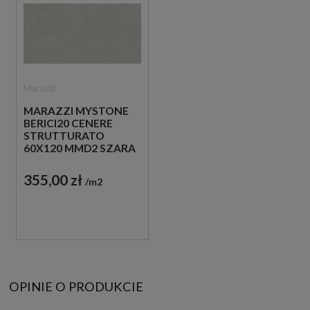
Marazzi
MARAZZI MYSTONE
BERICI20 CENERE
STRUTTURATO
60X120 MMD2 SZARA
PŁYTKA TARASOWA
20 MM
355,00 zł
m2
OPINIE O PRODUKCIE