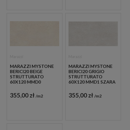
Marazzi
Marazzi
MARAZZI MYSTONE
MARAZZI MYSTONE
BERICI20 BEIGE
BERICI20 GRIGIO
STRUTTURATO
STRUTTURATO
60X120 MMD0
60X120 MMD1 SZARA
BEŻOWA PŁYTKA
PŁYTKA TARASOWA
TARASOWA 20 MM
20 MM
355,00 zł
355,00 zł
m2
m2