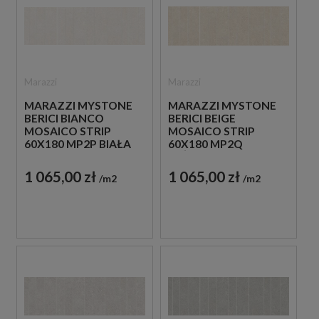
Marazzi
Marazzi
MARAZZI MYSTONE
MARAZZI MYSTONE
BERICI BIANCO
BERICI BEIGE
MOSAICO STRIP
MOSAICO STRIP
60X180 MP2P BIAŁA
60X180 MP2Q
PŁYTKA
BEŻOWA PŁYTKA
DEKORACYJNA
DEKORACYJNA
1 065,00 zł
1 065,00 zł
m2
m2