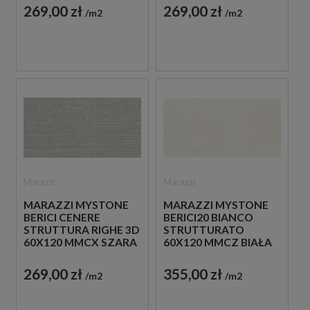
STRUKTURALNA
STRUKTURALNA
269,00 zł
269,00 zł
m2
m2
IMITUJĄCA KAMIEŃ
IMITUJĄCA KAMIEŃ
Marazzi
Marazzi
MARAZZI MYSTONE
MARAZZI MYSTONE
BERICI CENERE
BERICI20 BIANCO
STRUTTURA RIGHE 3D
STRUTTURATO
60X120 MMCX SZARA
60X120 MMCZ BIAŁA
PŁYTKA
PŁYTKA TARASOWA
STRUKTURALNA
20 MM
269,00 zł
355,00 zł
m2
m2
IMITUJĄCA KAMIEŃ