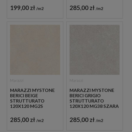
IMITUJĄCA KAMIEŃ
STRUKTURALNA
199,00 zł
285,00 zł
m2
m2
IMITUJĄCA KAMIEŃ
Marazzi
Marazzi
MARAZZI MYSTONE
MARAZZI MYSTONE
BERICI GRIGIO
BERICI BEIGE
STRUTTURATO
STRUTTURATO
120X120 MG38 SZARA
120X120 MG2S
PŁYTKA
BEŻOWA PŁYTKA
STRUKTURALNA
STRUKTURALNA
285,00 zł
285,00 zł
m2
m2
IMITUJĄCA KAMIEŃ
IMITUJĄCA KAMIEŃ