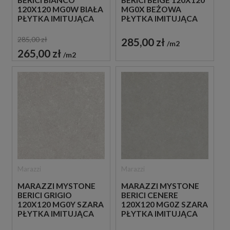
BERICI BEIGE 120X120
120X120 MG0W BIAŁA
MG0X BEŻOWA
PŁYTKA IMITUJĄCA
PŁYTKA IMITUJĄCA
KAMIEŃ
KAMIEŃ
285,00 zł
285,00 zł
m2
265,00 zł
m2
Marazzi
Marazzi
MARAZZI MYSTONE
MARAZZI MYSTONE
BERICI GRIGIO
BERICI CENERE
120X120 MG0Y SZARA
120X120 MG0Z SZARA
PŁYTKA IMITUJĄCA
PŁYTKA IMITUJĄCA
KAMIEŃ
KAMIEŃ