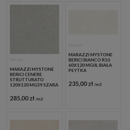
Marazzi
MARAZZI MYSTONE
Marazzi
BERICI BIANCO R10
60X120 MG0L BIAŁA
MARAZZI MYSTONE
PŁYTKA
BERICI CENERE
ANTYPOŚLIZGOWA
STRUTTURATO
IMITUJĄCA KAMIEŃ
235,00 zł
m2
120X120 MG39 SZARA
PŁYTKA
STRUKTURALNA
285,00 zł
m2
IMITUJĄCA KAMIEŃ