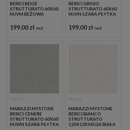
BERICI BEIGE
BERICI GRIGIO
STRUTTURATO 60X60
STRUTTURATO 60X60
MJVM BEŻOWA
MJVN SZARA PŁYTKA
PŁYTKA
STRUKTURALNA
STRUKTURALNA
IMITUJĄCA KAMIEŃ
199,00 zł
199,00 zł
m2
m2
IMITUJĄCA KAMIEŃ
Marazzi
Marazzi
MARAZZI MYSTONE
MARAZZI MYSTONE
BERICI CENERE
BERICI BIANCO
STRUTTURATO 60X60
STRUTTURATO
MJWN SZARA PŁYTKA
120X120 MG2A BIAŁA
STRUKTURALNA
PŁYTKA