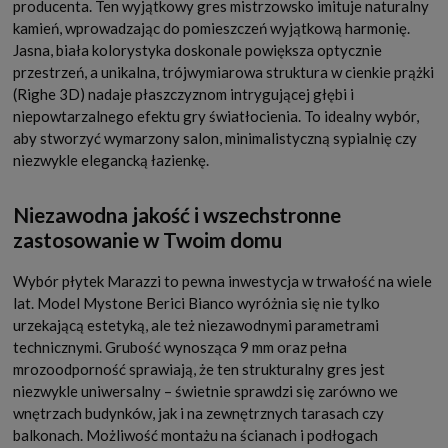
producenta. Ten wyjątkowy gres mistrzowsko imituje naturalny
kamień, wprowadzając do pomieszczeń wyjątkową harmonię.
Jasna, biała kolorystyka doskonale powiększa optycznie
przestrzeń, a unikalna, trójwymiarowa struktura w cienkie prążki
(Righe 3D) nadaje płaszczyznom intrygującej głębi i
niepowtarzalnego efektu gry światłocienia. To idealny wybór,
aby stworzyć wymarzony salon, minimalistyczną sypialnię czy
niezwykle elegancką łazienkę.
Niezawodna jakość i wszechstronne
zastosowanie w Twoim domu
Wybór płytek Marazzi to pewna inwestycja w trwałość na wiele
lat. Model Mystone Berici Bianco wyróżnia się nie tylko
urzekającą estetyką, ale też niezawodnymi parametrami
technicznymi. Grubość wynosząca 9 mm oraz pełna
mrozoodporność sprawiają, że ten strukturalny gres jest
niezwykle uniwersalny – świetnie sprawdzi się zarówno we
wnętrzach budynków, jak i na zewnętrznych tarasach czy
balkonach. Możliwość montażu na ścianach i podłogach