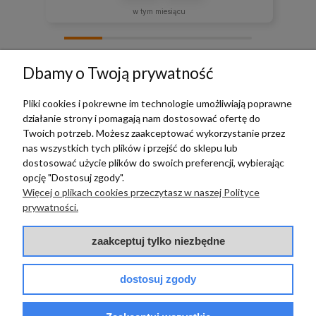
w tym miesiącu
zebranych i zweryfikowanych przez
Dbamy o Twoją prywatność
Pliki cookies i pokrewne im technologie umożliwiają poprawne
działanie strony i pomagają nam dostosować ofertę do
TERRADECO
Twoich potrzeb. Możesz zaakceptować wykorzystanie przez
nas wszystkich tych plików i przejść do sklepu lub
BAZA WIEDZY
dostosować użycie plików do swoich preferencji, wybierając
opcję "Dostosuj zgody".
Więcej o plikach cookies przeczytasz w naszej Polityce
PŁATNOŚCI I DOSTAWA
prywatności.
POMOC
zaakceptuj tylko niezbędne
dostosuj zgody