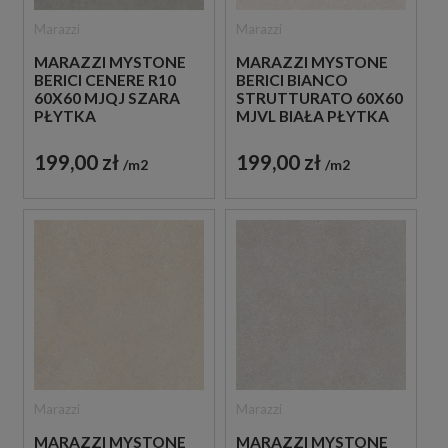
Marazzi
Marazzi
MARAZZI MYSTONE
MARAZZI MYSTONE
BERICI BIANCO
BERICI CENERE R10
STRUTTURATO 60X60
60X60 MJQJ SZARA
MJVL BIAŁA PŁYTKA
PŁYTKA
STRUKTURALNA
ANTYPOŚLIZGOWA
IMITUJĄCA KAMIEŃ
IMITUJĄCA KAMIEŃ
199,00 zł
199,00 zł
m2
m2
Marazzi
Marazzi
MARAZZI MYSTONE
MARAZZI MYSTONE