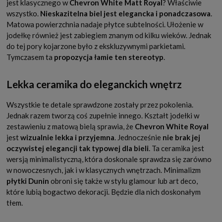
jest klasycznego w
Chevron White Matt Royal
? Właściwie
wszystko.
Nieskazitelna biel jest elegancka i ponadczasowa
.
Matowa powierzchnia nadaje płytce subtelności. Ułożenie w
jodełkę również jest zabiegiem znanym od kilku wieków. Jednak
do tej pory kojarzone było z ekskluzywnymi parkietami.
Tymczasem ta
propozycja łamie ten stereotyp
.
Lekka ceramika do eleganckich wnętrz
Wszystkie te detale sprawdzone zostały przez pokolenia.
Jednak razem tworzą coś zupełnie innego. Kształt jodełki w
zestawieniu z matową bielą sprawia, że
Chevron White Royal
jest
wizualnie lekka i przyjemna
. Jednocześnie
nie brak jej
oczywistej elegancji tak typowej dla bieli
. Ta ceramika jest
wersją minimalistyczną, która doskonale sprawdza się zarówno
w nowoczesnych, jak i w klasycznych wnętrzach. Minimalizm
płytki Dunin
obroni się także w stylu glamour lub art deco,
które lubią bogactwo dekoracji. Będzie dla nich doskonałym
tłem.