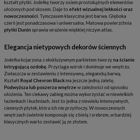
kształt płytki. Jodełkę tworzy osiem prostokątnych elementów
ułożonych pod skosem. Daje to
efekt wizualnej lekkości oraz
nowoczesności
. Tymczasem klasyczna jest barwa. Głęboka
czerń jest ponadczasowa i uniwersalna. Matowa powierzchnia
płytki Dunin
sprawia wrażenie miękkiej niczym atłas.
Elegancja nietypowych dekorów ściennych
Jodełka kojarzona z ekskluzywnym parkietem tworzy
na ścianie
intrygującą ozdobę
. Przyciąga wzrok i dominuje we wnętrzu.
Zwłaszcza w zestawieniu z intensywną, elegancką barwą.
Kształt
Royal Chevron Black
ma jeszcze jedną zaletę.
Podwyższa lub poszerza wnętrze
w zależności od sposobu
ułożenia. Ten ciekawy zabieg można wykorzystać w niewielkich
łazienkach i kuchniach. Jest to jedna z niewielu intensywnych,
ciemnych płytek, która ich nie przytłoczy. W nowoczesnych
wnętrzach świetnie komponuje się z bielą i srebrem, w bardziej
klasycznych warto zestawić ją ze złotem.