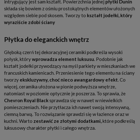
intrygujący jest sam kształt. Powierzchnia jednej
płytki Dunin
składa się bowiem z ośmiu prostokątnych elementów ułożonych
względem siebie pod skosem. Tworzy to
kształt jodełki, który
wyraziście zdobi ściany
Płytka do eleganckich wnętrz
Głęboką czerń tej dekoracyjnej ceramiki podkreśla wysoki
połysk, który
wprowadza element luksusu
. Podobnie jak
kształt jodełki przywodzący na myśl parkiety w mieszkaniach we
francuskich kamienicach. Przeniesienie tego elementu na ściany
tworzy
ekskluzywny, choć nieco awangardowy efekt
. Co
więcej, ceramika ułożona w pionie podwyższa wnętrze,
natomiast w poziomie optycznie je poszerza. To sprawia, że
Chevron Royal Black
sprawdza się w nawet w niewielkich
pomieszczeniach. Nie przytłacza ich nawet swoją intensywną,
ciemną barwą. To rozwiązanie sprawdzi się w łazience oraz w
kuchni. Warto
zestawić ze złotymi dodatkami,
które podkreślą
luksusowy charakter płytki i całego wnętrza.