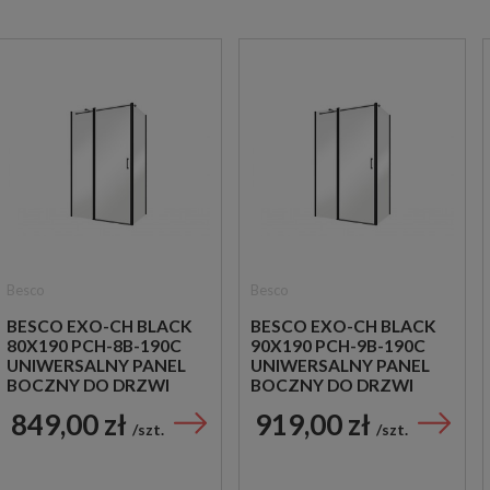
Besco
Besco
BESCO EXO-CH BLACK
BESCO EXO-CH BLACK
80X190 PCH-8B-190C
90X190 PCH-9B-190C
UNIWERSALNY PANEL
UNIWERSALNY PANEL
BOCZNY DO DRZWI
BOCZNY DO DRZWI
PRYSZNICOWYCH EXO-
PRYSZNICOWYCH EXO-
849,00 zł
919,00 zł
C I H BLACK
C I H BLACK
szt.
szt.