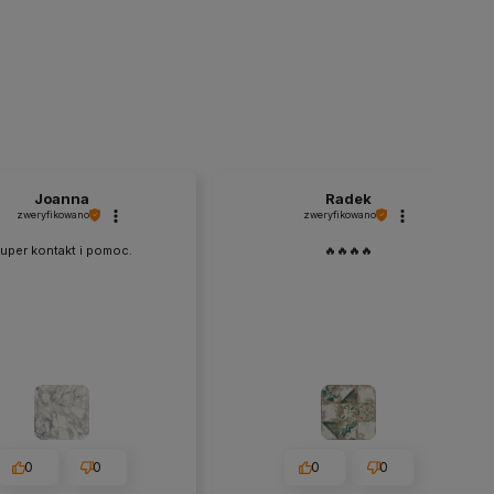
Joanna
Radek
zweryfikowano
zweryfikowano
uper kontakt i pomoc.
🔥🔥🔥🔥
0
0
0
0