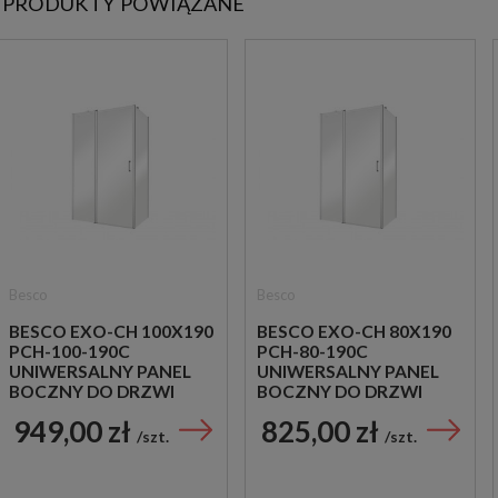
PRODUKTY POWIĄZANE
Besco
Besco
BESCO EXO-CH 100X190
BESCO EXO-CH 80X190
PCH-100-190C
PCH-80-190C
UNIWERSALNY PANEL
UNIWERSALNY PANEL
BOCZNY DO DRZWI
BOCZNY DO DRZWI
PRYSZNICOWYCH EXO-
PRYSZNICOWYCH EXO-
949,00 zł
825,00 zł
C I H
C I H
szt.
szt.