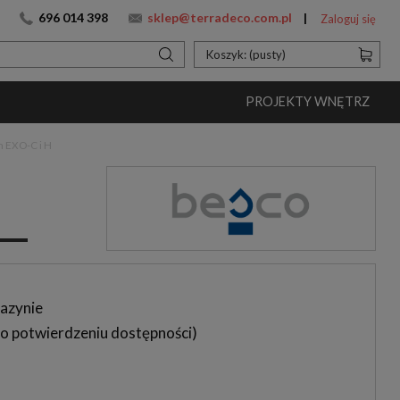
696 014 398
sklep@terradeco.com.pl
Zaloguj się
Koszyk:
(pusty)
PROJEKTY WNĘTRZ
 EXO-C i H
azynie