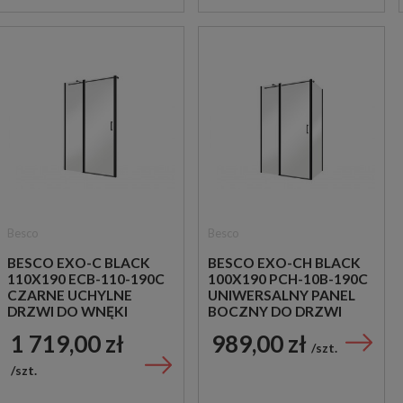
Besco
Besco
BESCO EXO-C BLACK
BESCO EXO-CH BLACK
110X190 ECB-110-190C
100X190 PCH-10B-190C
CZARNE UCHYLNE
UNIWERSALNY PANEL
DRZWI DO WNĘKI
BOCZNY DO DRZWI
PRYSZNICOWE
PRYSZNICOWYCH EXO-
1 719,00 zł
989,00 zł
C I H BLACK
szt.
szt.