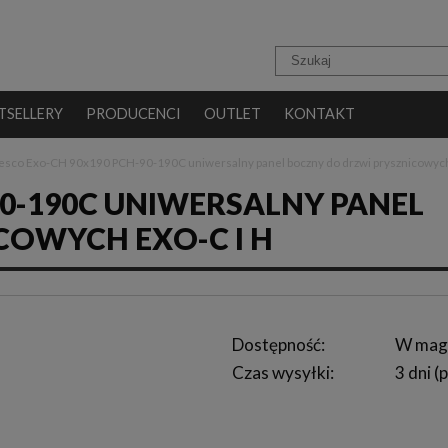
TSELLERY
PRODUCENCI
OUTLET
KONTAKT
esco Exo-CH 90x190 PCH-90-190C uniwersalny panel boczny do drzwi prysznicowych
90-190C UNIWERSALNY PANEL
COWYCH EXO-C I H
Dostępność:
W mag
Czas wysyłki:
3 dni