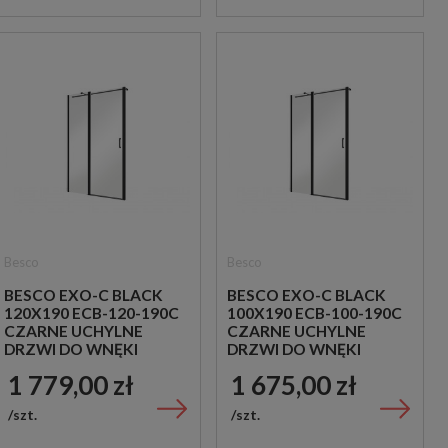
Besco
Besco
BESCO EXO-C BLACK
BESCO EXO-C BLACK
120X190 ECB-120-190C
100X190 ECB-100-190C
CZARNE UCHYLNE
CZARNE UCHYLNE
DRZWI DO WNĘKI
DRZWI DO WNĘKI
PRYSZNICOWE
PRYSZNICOWE
1 779,00 zł
1 675,00 zł
szt.
szt.