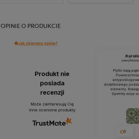
OPINIE O PRODUKCIE
Jak zbieramy opinie?
Karoli
zweryfikowa
Płytki mają pięk
Produkt nie
Powierzchnia
antypoślizgowa 
posiada
dodatkowego podzia
elementy. Krawę
recenzji
Spełniły moje o
Może zainteresują Cię
inne ocenione produkty
0