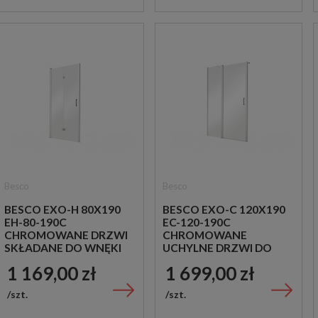
Besco
Besco
BESCO EXO-H 80X190
BESCO EXO-C 120X190
EH-80-190C
EC-120-190C
CHROMOWANE DRZWI
CHROMOWANE
SKŁADANE DO WNĘKI
UCHYLNE DRZWI DO
PRYSZNICOWEJ
WNĘKI PRYSZNICOWE
1 169,00 zł
1 699,00 zł
szt.
szt.