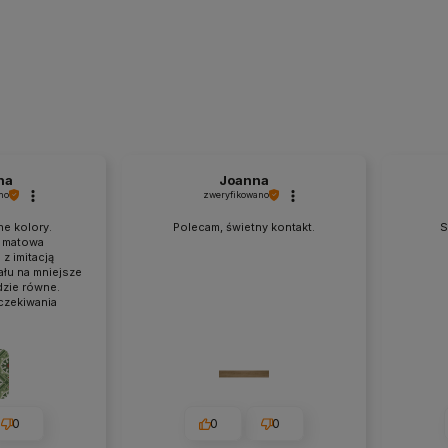
na
Joanna
no
zweryfikowano
ne kolory.
Polecam, świetny kontakt.
S
 matowa
z imitacją
łu na mniejsze
dzie równe.
czekiwania
0
0
0