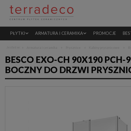
PŁYTKI
ARMATURA I CERAMIKA
PROMOCJE
BES
»
»
»
»
Jesteś w:
Armatura i ceramika
Prysznice
Kabiny prysznicowe
B
BESCO EXO-CH 90X190 PCH-
BOCZNY DO DRZWI PRYSZNI