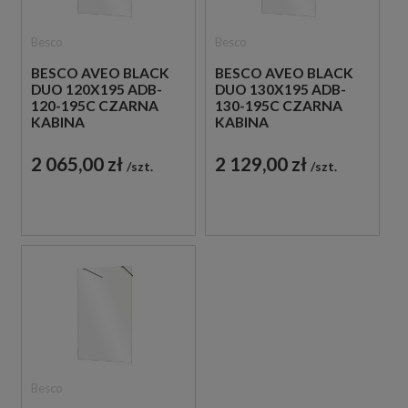
Besco
Besco
BESCO AVEO BLACK
BESCO AVEO BLACK
DUO 120X195 ADB-
DUO 130X195 ADB-
120-195C CZARNA
130-195C CZARNA
KABINA
KABINA
PRYSZNICOWA TYPU
PRYSZNICOWA TYPU
WALK-IN
WALK-IN
2 065,00 zł
2 129,00 zł
szt.
szt.
Besco