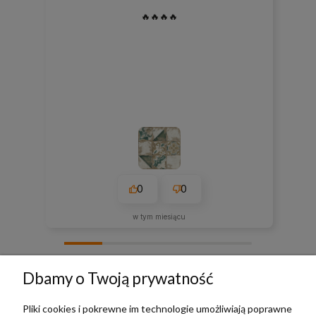
🔥🔥🔥🔥
0
0
w tym miesiącu
zebranych i zweryfikowanych przez
Dbamy o Twoją prywatność
Pliki cookies i pokrewne im technologie umożliwiają poprawne