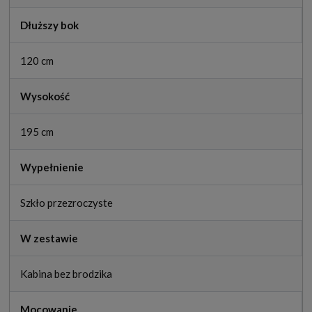
Dłuższy bok
120 cm
Wysokość
195 cm
Wypełnienie
Szkło przezroczyste
W zestawie
Kabina bez brodzika
Mocowanie