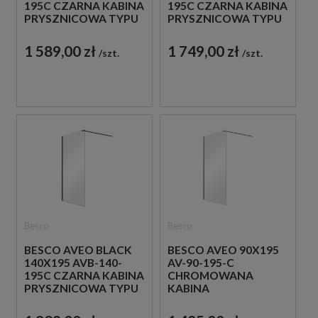
195C CZARNA KABINA
195C CZARNA KABINA
PRYSZNICOWA TYPU
PRYSZNICOWA TYPU
WALK-IN
WALK-IN
1 589,00 zł
1 749,00 zł
szt.
szt.
Besco
Besco
BESCO AVEO BLACK
BESCO AVEO 90X195
140X195 AVB-140-
AV-90-195-C
195C CZARNA KABINA
CHROMOWANA
PRYSZNICOWA TYPU
KABINA
WALK-IN
PRYSZNICOWA TYPU
WALK-IN