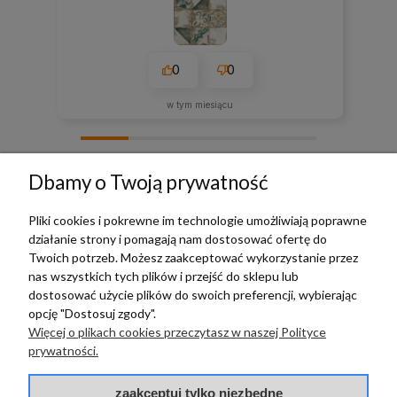
0
0
w tym miesiącu
zebranych i zweryfikowanych przez
Dbamy o Twoją prywatność
Pliki cookies i pokrewne im technologie umożliwiają poprawne
działanie strony i pomagają nam dostosować ofertę do
TERRADECO
Twoich potrzeb. Możesz zaakceptować wykorzystanie przez
nas wszystkich tych plików i przejść do sklepu lub
BAZA WIEDZY
dostosować użycie plików do swoich preferencji, wybierając
opcję "Dostosuj zgody".
Więcej o plikach cookies przeczytasz w naszej Polityce
PŁATNOŚCI I DOSTAWA
prywatności.
POMOC
zaakceptuj tylko niezbędne