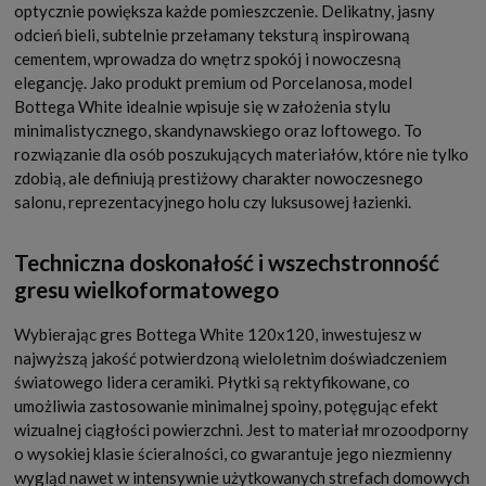
optycznie powiększa każde pomieszczenie. Delikatny, jasny
odcień bieli, subtelnie przełamany teksturą inspirowaną
cementem, wprowadza do wnętrz spokój i nowoczesną
elegancję. Jako produkt premium od Porcelanosa, model
Bottega White idealnie wpisuje się w założenia stylu
minimalistycznego, skandynawskiego oraz loftowego. To
rozwiązanie dla osób poszukujących materiałów, które nie tylko
zdobią, ale definiują prestiżowy charakter nowoczesnego
salonu, reprezentacyjnego holu czy luksusowej łazienki.
Techniczna doskonałość i wszechstronność
gresu wielkoformatowego
Wybierając gres Bottega White 120x120, inwestujesz w
najwyższą jakość potwierdzoną wieloletnim doświadczeniem
światowego lidera ceramiki. Płytki są rektyfikowane, co
umożliwia zastosowanie minimalnej spoiny, potęgując efekt
wizualnej ciągłości powierzchni. Jest to materiał mrozoodporny
o wysokiej klasie ścieralności, co gwarantuje jego niezmienny
wygląd nawet w intensywnie użytkowanych strefach domowych