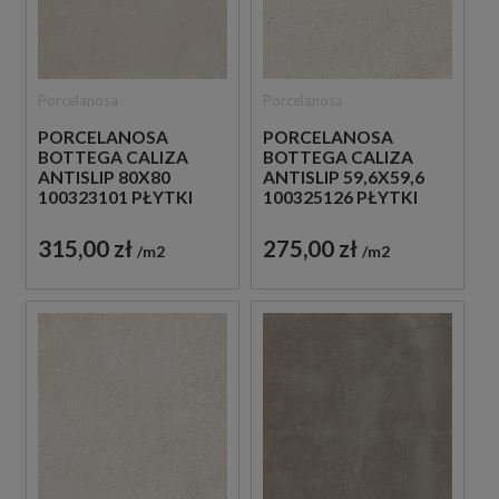
Porcelanosa
Porcelanosa
PORCELANOSA
PORCELANOSA
BOTTEGA CALIZA
BOTTEGA CALIZA
ANTISLIP 80X80
ANTISLIP 59,6X59,6
100323101 PŁYTKI
100325126 PŁYTKI
BETONOWE
BETONOWE
GRESOWE
GRESOWE
315,00 zł
275,00 zł
m2
m2