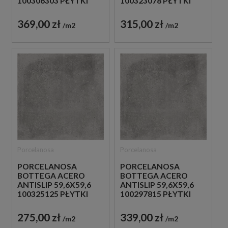
100306303 PŁYTKI
100323078 PŁYTKI
BETONOWE
BETONOWE
GRESOWE
GRESOWE
369,00 zł
315,00 zł
m2
m2
Porcelanosa
Porcelanosa
PORCELANOSA
PORCELANOSA
BOTTEGA ACERO
BOTTEGA ACERO
ANTISLIP 59,6X59,6
ANTISLIP 59,6X59,6
100325125 PŁYTKI
100297815 PŁYTKI
BETONOWE
TARASOWE
GRESOWE
GRESOWE 20 MM
275,00 zł
339,00 zł
m2
m2