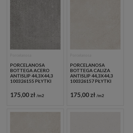
Porcelanosa
Porcelanosa
PORCELANOSA
PORCELANOSA
BOTTEGA ACERO
BOTTEGA CALIZA
ANTISLIP 44,3X44,3
ANTISLIP 44,3X44,3
100326155 PŁYTKI
100326157 PŁYTKI
BETONOWE
BETONOWE
GRESOWE
GRESOWE
175,00 zł
175,00 zł
m2
m2