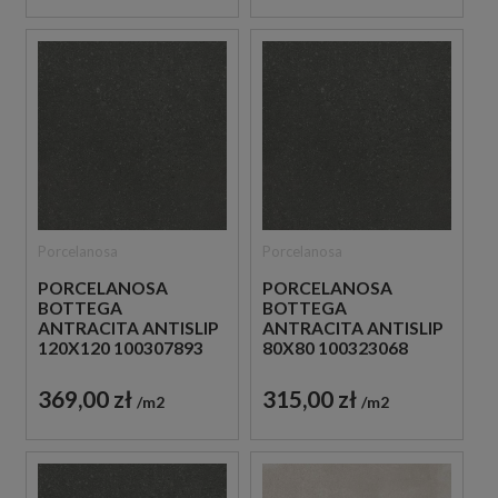
Porcelanosa
Porcelanosa
PORCELANOSA
PORCELANOSA
BOTTEGA
BOTTEGA
ANTRACITA ANTISLIP
ANTRACITA ANTISLIP
120X120 100307893
80X80 100323068
PŁYTKI BETONOWE
PŁYTKI BETONOWE
GRESOWE
GRESOWE
369,00 zł
315,00 zł
m2
m2