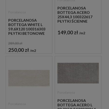
PORCELANOSA
Porcelanosa
BOTTEGA ACERO
25X44,3 100322617
PORCELANOSA
PŁYTKI ŚCIENNE
BOTTEGA WHITE L
59,6X120 100316303
149,00 zł
m2
PŁYTKI BETONOWE
GRESOWE
289,00 zł
250,00 zł
m2
Porcelanosa
PORCELANOSA
Porcelanosa
BOTTEGA ACERO L