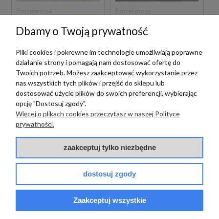
Porcelanosa
Porcelanosa
PORCELANOSA
PORCELANOSA
Dbamy o Twoją prywatność
BOTTEGA CALIZA
BOTTEGA TOPO
ANTISLIP 59,6X59,6
ANTISLIP 120X120
Pliki cookies i pokrewne im technologie umożliwiają poprawne
100297833 PŁYTKI
100309222 PŁYTKI
TARASOWE
BETONOWE
działanie strony i pomagają nam dostosować ofertę do
GRESOWE 20 MM
GRESOWE
Twoich potrzeb. Możesz zaakceptować wykorzystanie przez
339,00 zł
369,00 zł
m2
m2
nas wszystkich tych plików i przejść do sklepu lub
dostosować użycie plików do swoich preferencji, wybierając
opcję "Dostosuj zgody".
Więcej o plikach cookies przeczytasz w naszej Polityce
prywatności.
zaakceptuj tylko niezbędne
dostosuj zgody
Porcelanosa
Porcelanosa
Zaakceptuj wszystkie
PORCELANOSA
PORCELANOSA