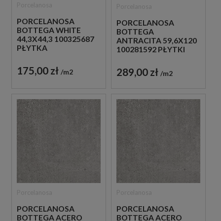
Porcelanosa
Porcelanosa
PORCELANOSA
PORCELANOSA
BOTTEGA WHITE
BOTTEGA
44,3X44,3 100325687
ANTRACITA 59,6X120
PŁYTKA
100281592 PŁYTKI
PODŁOGOWA
BETONOWE
GRESOWE
175,00 zł
289,00 zł
m2
m2
Porcelanosa
Porcelanosa
PORCELANOSA
PORCELANOSA
BOTTEGA ACERO
BOTTEGA ACERO