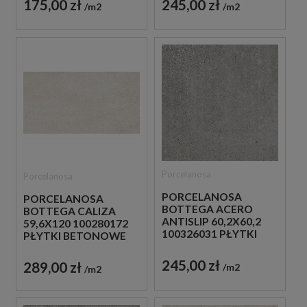
175,00 zł
245,00 zł
m2
m2
Porcelanosa
Porcelanosa
PORCELANOSA
PORCELANOSA
BOTTEGA ACERO
BOTTEGA CALIZA
ANTISLIP 60,2X60,2
59,6X120 100280172
100326031 PŁYTKI
PŁYTKI BETONOWE
BETONOWE
GRESOWE
GRESOWE
245,00 zł
289,00 zł
m2
m2