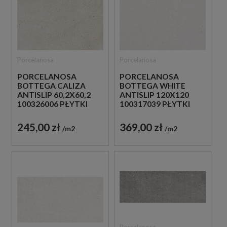
Porcelanosa
Porcelanosa
PORCELANOSA
PORCELANOSA
BOTTEGA CALIZA
BOTTEGA WHITE
ANTISLIP 60,2X60,2
ANTISLIP 120X120
100326006 PŁYTKI
100317039 PŁYTKI
BETONOWE
BETONOWE
GRESOWE
GRESOWE
245,00 zł
369,00 zł
m2
m2
Porcelanosa