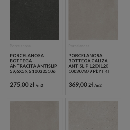
Porcelanosa
Porcelanosa
PORCELANOSA
PORCELANOSA
BOTTEGA
BOTTEGA CALIZA
ANTRACITA ANTISLIP
ANTISLIP 120X120
59,6X59,6 100325106
100307879 PŁYTKI
PŁYTKI BETONOWE
BETONOWE
GRESOWE
GRESOWE
275,00 zł
369,00 zł
m2
m2