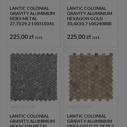
LANTIC COLONIAL
LANTIC COLONIAL
GRAVITY ALUMINIUM
GRAVITY ALUMINIUM
SIDES METAL
HEXAGON GOLD
27,7X29,2 100310361
30,4X30,7 100240888
MOZAIKA
MOZAIKA METALOWA
DEKORACYJNA
SZCZOTKOWANA
225,00 zł
225,00 zł
szt.
szt.
METALOWA
Lantic Colonial
Lantic Colonial
LANTIC COLONIAL
LANTIC COLONIAL
GRAVITY ALUMINIUM
GRAVITY ALUMINIUM
HEXAGON METAL
SIDES GOLD 27,7X29,2