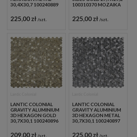
30,4X30,7 100240889
100310370 MOZAIKA
MOZAIKA METALOWA
DEKORACYJNA
SZCZOTKOWANA
METALOWA
225,00 zł
225,00 zł
szt.
szt.
Lantic Colonial
Lantic Colonial
LANTIC COLONIAL
LANTIC COLONIAL
GRAVITY ALUMINIUM
GRAVITY ALUMINIUM
3D HEXAGON GOLD
3D HEXAGON METAL
30,7X30,1 100240896
30,7X30,1 100240897
MOZAIKA METALOWA
MOZAIKA METALOWA
SZCZOTKOWANA
SZCZOTKOWANA
209,00 zł
225,00 zł
szt.
szt.