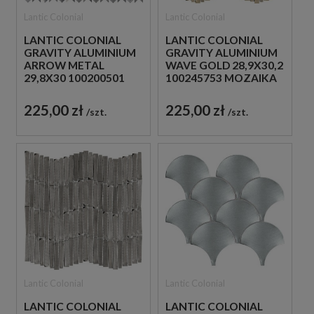
Lantic Colonial
Lantic Colonial
LANTIC COLONIAL
LANTIC COLONIAL
GRAVITY ALUMINIUM
GRAVITY ALUMINIUM
ARROW METAL
WAVE GOLD 28,9X30,2
29,8X30 100200501
100245753 MOZAIKA
MOZAIKA METALOWA
DEKORACYJNA
SZCZOTKOWANA
METALOWA
225,00 zł
225,00 zł
szt.
szt.
Lantic Colonial
Lantic Colonial
LANTIC COLONIAL
LANTIC COLONIAL