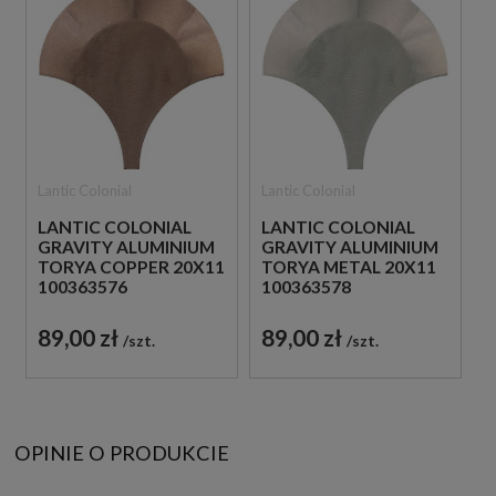
Lantic Colonial
Lantic Colonial
LANTIC COLONIAL
LANTIC COLONIAL
GRAVITY ALUMINIUM
GRAVITY ALUMINIUM
TORYA COPPER 20X11
TORYA METAL 20X11
100363576
100363578
METALOWA MOZAIKA
HISZPAŃSKA
ŚCIENNA W
METALOWA MOZAIKA
89,00 zł
89,00 zł
szt.
szt.
BRĄZOWYM
ŚCIENNA W
ODCIENIU W
SREBRNYM ODCIENIU
KSZTAŁCIE ŁUSKI
W KSZTAŁCIE ŁUSKI
OPINIE O PRODUKCIE