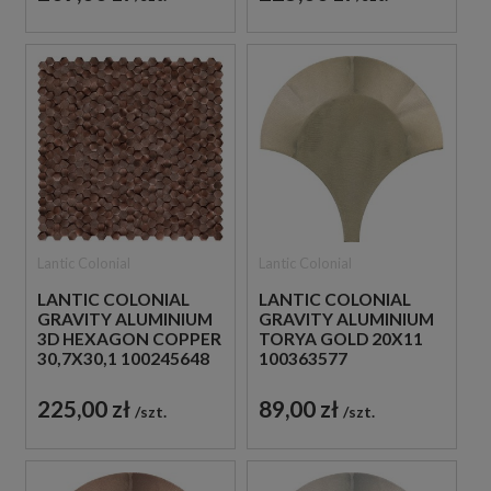
Lantic Colonial
Lantic Colonial
LANTIC COLONIAL
LANTIC COLONIAL
GRAVITY ALUMINIUM
GRAVITY ALUMINIUM
3D HEXAGON COPPER
TORYA GOLD 20X11
30,7X30,1 100245648
100363577
MOZAIKA METALOWA
METALOWA MOZAIKA
SZCZOTKOWANA
ŚCIENNA W ZŁOTYM
225,00 zł
89,00 zł
szt.
szt.
ODCIENIU
HISZPAŃSKIEGO
POCHODZENIA