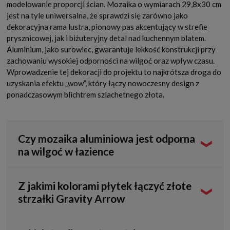
modelowanie proporcji ścian. Mozaika o wymiarach 29,8x30 cm
jest na tyle uniwersalna, że sprawdzi się zarówno jako
dekoracyjna rama lustra, pionowy pas akcentujący w strefie
prysznicowej, jak i biżuteryjny detal nad kuchennym blatem.
Aluminium, jako surowiec, gwarantuje lekkość konstrukcji przy
zachowaniu wysokiej odporności na wilgoć oraz wpływ czasu.
Wprowadzenie tej dekoracji do projektu to najkrótsza droga do
uzyskania efektu „wow”, który łączy nowoczesny design z
ponadczasowym blichtrem szlachetnego złota.
Czy mozaika aluminiowa jest odporna
na wilgoć w łazience
Tak, mozaika została zaprojektowana z myślą o trwałości w
Z jakimi kolorami płytek łączyć złote
domowych salonach kąpielowych. Zastosowane aluminium
strzałki Gravity Arrow
jest naturalnie odporne na korozję, a ochronna powłoka
wykończeniowa sprawia, że dekoracja świetnie radzi sobie
w wilgotnym środowisku, pod warunkiem prawidłowego
Złoty odcień mozaiki tworzy zjawiskowe kontrasty z