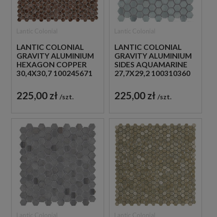
Lantic Colonial
Lantic Colonial
LANTIC COLONIAL
LANTIC COLONIAL
GRAVITY ALUMINIUM
GRAVITY ALUMINIUM
HEXAGON COPPER
SIDES AQUAMARINE
30,4X30,7 100245671
27,7X29,2 100310360
MOZAIKA METALOWA
MOZAIKA
SZCZOTKOWANA
DEKORACYJNA
225,00 zł
225,00 zł
szt.
szt.
METALOWA
Lantic Colonial
Lantic Colonial