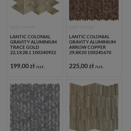
Lantic Colonial
Lantic Colonial
LANTIC COLONIAL
LANTIC COLONIAL
GRAVITY ALUMINIUM
GRAVITY ALUMINIUM
TRACE GOLD
ARROW COPPER
22,1X28,1 100240932
29,8X30 100245670
MOZAIKI ŚCIENNE
MOZAIKA METALOWA
SZCZOTKOWANA
199,00 zł
225,00 zł
szt.
szt.