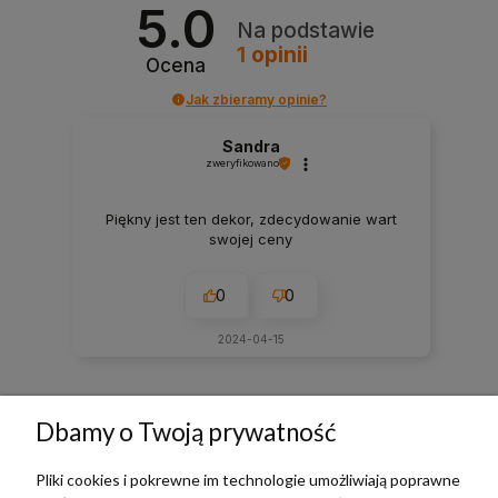
5.0
Na podstawie
1
opinii
Ocena
Jak zbieramy opinie?
Sandra
zweryfikowano
Piękny jest ten dekor, zdecydowanie wart
swojej ceny
0
0
2024-04-15
zebranych i zweryfikowanych przez
Dbamy o Twoją prywatność
Pliki cookies i pokrewne im technologie umożliwiają poprawne