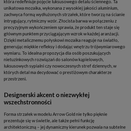
która redefiniuje pojęcie luksusowego detalu ściennego. Ta
unikatowa mozaika, wykonana z wysokiej jakości aluminium,
zachwyca formą wydłużonych strzałek, które tworzą na ścianie
intrygujący, rytmiczny wzór. Złocista barwa w połączeniu z
precyzyjnym wykończeniem sprawia, że produkt ten staje się
głównym punktem przyciągającym wzrok w każdej aranżacji.
Dzięki metalicznemu połyskowi mozaika reaguje na światło,
generując miękkie refleksy i dodając wnętrzu trójwymiarowego
wymiaru. To idealna propozycja dla osób poszukujących
nietuzinkowych rozwiązań do salonów kąpielowych,
luksusowych sypialni czy nowoczesnych stref dziennych, w
których detal ma decydować o prestiżowym charakterze
przestrzeni.
Designerski akcent o niezwykłej
wszechstronności
Forma strzałek w modelu Arrow Gold nie tylko pięknie
prezentuje się w świetle, ale także pełni funkcję
architektoniczną – jej dynamiczny kierunek pozwala na subtelne