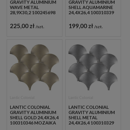
GRAVITY ALUMINIUM
GRAVITY ALUMINIUM
WAVE METAL
SHELL AQUAMARINE
28,9X30,2 100245698
24,4X26,4 100310339
MOZAIKA
MOZAIKA
DEKORACYJNA
DEKORACYJNA
225,00 zł
199,00 zł
szt.
szt.
METALOWA
METALOWA
Lantic Colonial
Lantic Colonial
LANTIC COLONIAL
LANTIC COLONIAL
GRAVITY ALUMINIUM
GRAVITY ALUMINIUM
SHELL GOLD 24,4X26,4
SHELL METAL
100310346 MOZAIKA
24,4X26,4 100310329
DEKORACYJNA
MOZAIKA