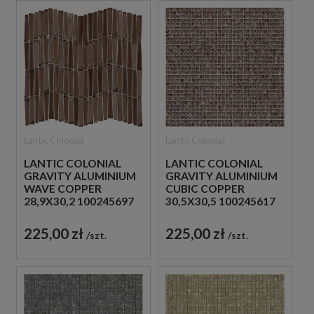
Lantic Colonial
Lantic Colonial
LANTIC COLONIAL
LANTIC COLONIAL
GRAVITY ALUMINIUM
GRAVITY ALUMINIUM
WAVE COPPER
CUBIC COPPER
28,9X30,2 100245697
30,5X30,5 100245617
MOZAIKA
MOZAIKA METALOWA
DEKORACYJNA
DEKORACYJNA
225,00 zł
225,00 zł
szt.
szt.
METALOWA