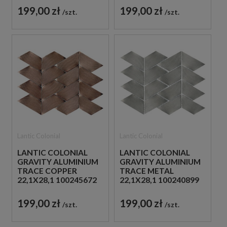
METALOWA
DEKORACYJNA
199,00 zł
199,00 zł
szt.
szt.
METALOWA
Lantic Colonial
Lantic Colonial
LANTIC COLONIAL
LANTIC COLONIAL
GRAVITY ALUMINIUM
GRAVITY ALUMINIUM
TRACE COPPER
TRACE METAL
22,1X28,1 100245672
22,1X28,1 100240899
MOZAIKA
MOZAIKA
DEKORACYJNA
DEKORACYJNA
199,00 zł
199,00 zł
szt.
szt.
METALOWA
METALOWA