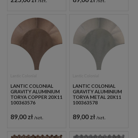
szt.
szt.
ODCIENIU
HISZPAŃSKIEGO
POCHODZENIA
Lantic Colonial
Lantic Colonial
LANTIC COLONIAL
LANTIC COLONIAL
GRAVITY ALUMINIUM
GRAVITY ALUMINIUM
TORYA COPPER 20X11
TORYA METAL 20X11
100363576
100363578
METALOWA MOZAIKA
HISZPAŃSKA
ŚCIENNA W
METALOWA MOZAIKA
89,00 zł
89,00 zł
szt.
szt.
BRĄZOWYM
ŚCIENNA W
ODCIENIU W
SREBRNYM ODCIENIU
KSZTAŁCIE ŁUSKI
W KSZTAŁCIE ŁUSKI