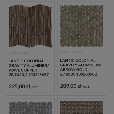
Lantic Colonial
Lantic Colonial
LANTIC COLONIAL
LANTIC COLONIAL
GRAVITY ALUMINIUM
GRAVITY ALUMINIUM
ARROW GOLD
WAVE COPPER
29,8X30 100200502
28,9X30,2 100245697
MOZAIKA
MOZAIKA
DEKORACYJNA
DEKORACYJNA
209,00 zł
225,00 zł
szt.
szt.
ŚCIENNA
METALOWA