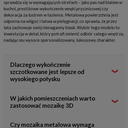
sprawdza się w wymagających strefach – jako pas nad blatem w
kuchni, prestiżowe wykończenie wnęki prysznicowej czy
dekoracja za lustrem w łazience. Metalowa powierzchnia jest
odporna na wilgoć i łatwa w pielęgnacji, co sprawia, że przez
lata zachowuje swój nienaganny blask. Wybór tego modelu to
inwestycja w detal, który potrafi zmienić odbiór całego wnętrza,
nadając mu wysoce spersonalizowany, luksusowy charakter.
Dlaczego wykończenie
szczotkowane jest lepsze od
wysokiego połysku
Szczotkowane aluminium oferuje bardziej subtelny,
W jakich pomieszczeniach warto
satynowy połysk, który wygląda niezwykle elegancko i jest
zastosować mozaikę 3D
mniej podatny na widoczne ślady palców czy drobne
zarysowania. Taka struktura pięknie współgra z
oświetleniem, nie tworząc męczących dla oka, agresywnych
Mozaika 3D najlepiej prezentuje się w pomieszczeniach z
Czy mozaika metalowa wymaga
odblasków.
dobrze przemyślanym oświetleniem. Idealnym miejscem