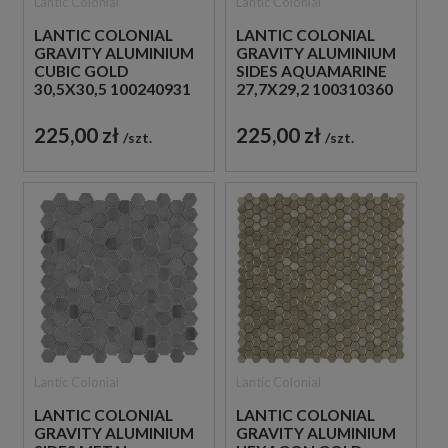
Lantic Colonial
Lantic Colonial
LANTIC COLONIAL
LANTIC COLONIAL
GRAVITY ALUMINIUM
GRAVITY ALUMINIUM
CUBIC GOLD
SIDES AQUAMARINE
30,5X30,5 100240931
27,7X29,2 100310360
MOZAIKA METALOWA
MOZAIKA
DEKORACYJNA
DEKORACYJNA
225,00 zł
225,00 zł
szt.
szt.
METALOWA
Lantic Colonial
Lantic Colonial
LANTIC COLONIAL
LANTIC COLONIAL
GRAVITY ALUMINIUM
GRAVITY ALUMINIUM