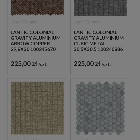
Lantic Colonial
Lantic Colonial
LANTIC COLONIAL
LANTIC COLONIAL
GRAVITY ALUMINIUM
GRAVITY ALUMINIUM
ARROW COPPER
CUBIC METAL
29,8X30 100245670
30,5X30,5 100240886
MOZAIKA METALOWA
MOZAIKA METALOWA
SZCZOTKOWANA
DEKORACYJNA
225,00 zł
225,00 zł
szt.
szt.