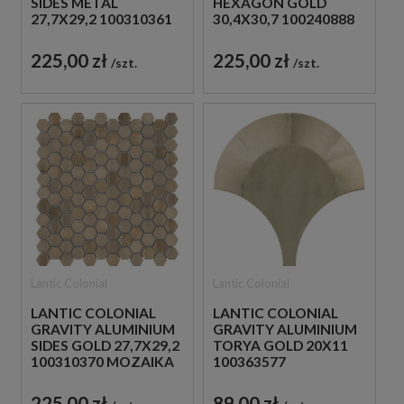
SIDES METAL
HEXAGON GOLD
27,7X29,2 100310361
30,4X30,7 100240888
MOZAIKA
MOZAIKA METALOWA
DEKORACYJNA
SZCZOTKOWANA
225,00 zł
225,00 zł
szt.
szt.
METALOWA
Lantic Colonial
Lantic Colonial
LANTIC COLONIAL
LANTIC COLONIAL
GRAVITY ALUMINIUM
GRAVITY ALUMINIUM
SIDES GOLD 27,7X29,2
TORYA GOLD 20X11
100310370 MOZAIKA
100363577
DEKORACYJNA
METALOWA MOZAIKA
METALOWA
ŚCIENNA W ZŁOTYM
225,00 zł
89,00 zł