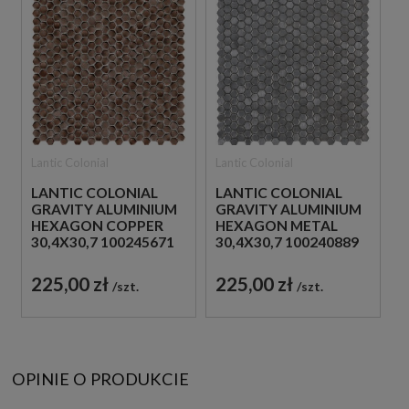
Lantic Colonial
Lantic Colonial
LANTIC COLONIAL
LANTIC COLONIAL
GRAVITY ALUMINIUM
GRAVITY ALUMINIUM
HEXAGON COPPER
HEXAGON METAL
30,4X30,7 100245671
30,4X30,7 100240889
MOZAIKA METALOWA
MOZAIKA METALOWA
SZCZOTKOWANA
SZCZOTKOWANA
225,00 zł
225,00 zł
szt.
szt.
OPINIE O PRODUKCIE