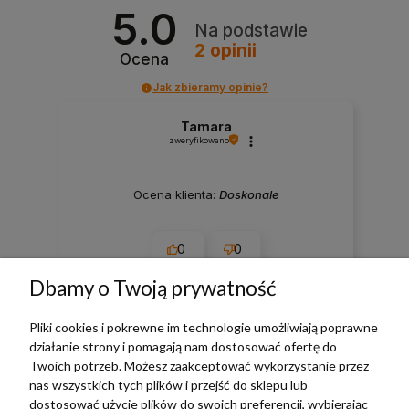
5.0
Na podstawie
2
opinii
Ocena
Jak zbieramy opinie?
Tamara
zweryfikowano
Ocena klienta:
Doskonale
0
0
Dbamy o Twoją prywatność
2024-07-02
Pliki cookies i pokrewne im technologie umożliwiają poprawne
zebranych i zweryfikowanych przez
działanie strony i pomagają nam dostosować ofertę do
Twoich potrzeb. Możesz zaakceptować wykorzystanie przez
nas wszystkich tych plików i przejść do sklepu lub
dostosować użycie plików do swoich preferencji, wybierając