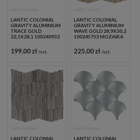
Lantic Colonial
Lantic Colonial
LANTIC COLONIAL
LANTIC COLONIAL
GRAVITY ALUMINIUM
GRAVITY ALUMINIUM
TRACE GOLD
WAVE GOLD 28,9X30,2
22,1X28,1 100240932
100245753 MOZAIKA
MOZAIKI ŚCIENNE
DEKORACYJNA
METALOWA
199,00 zł
225,00 zł
szt.
szt.
Lantic Colonial
Lantic Colonial
LANTIC COLONIAL
LANTIC COLONIAL