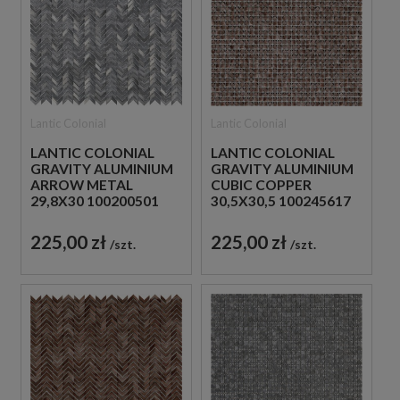
Lantic Colonial
Lantic Colonial
LANTIC COLONIAL
LANTIC COLONIAL
GRAVITY ALUMINIUM
GRAVITY ALUMINIUM
ARROW METAL
CUBIC COPPER
29,8X30 100200501
30,5X30,5 100245617
MOZAIKA METALOWA
MOZAIKA METALOWA
SZCZOTKOWANA
DEKORACYJNA
225,00 zł
225,00 zł
szt.
szt.