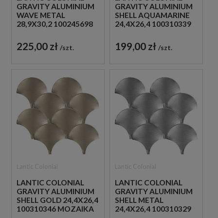
GRAVITY ALUMINIUM
GRAVITY ALUMINIUM
WAVE METAL
SHELL AQUAMARINE
28,9X30,2 100245698
24,4X26,4 100310339
MOZAIKA
MOZAIKA
DEKORACYJNA
DEKORACYJNA
225,00 zł
199,00 zł
szt.
szt.
METALOWA
METALOWA
Lantic Colonial
Lantic Colonial
LANTIC COLONIAL
LANTIC COLONIAL
GRAVITY ALUMINIUM
GRAVITY ALUMINIUM
SHELL GOLD 24,4X26,4
SHELL METAL
100310346 MOZAIKA
24,4X26,4 100310329
DEKORACYJNA
MOZAIKA