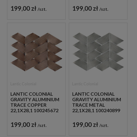
METALOWA
DEKORACYJNA
199,00 zł
199,00 zł
szt.
szt.
METALOWA
Lantic Colonial
Lantic Colonial
LANTIC COLONIAL
LANTIC COLONIAL
GRAVITY ALUMINIUM
GRAVITY ALUMINIUM
TRACE COPPER
TRACE METAL
22,1X28,1 100245672
22,1X28,1 100240899
MOZAIKA
MOZAIKA
DEKORACYJNA
DEKORACYJNA
199,00 zł
199,00 zł
szt.
szt.
METALOWA
METALOWA