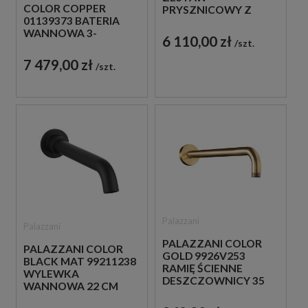
COLOR COPPER
PRYSZNICOWY Z
01139373 BATERIA
TERMOSTATEM
WANNOWA 3-
CZARNY
6 110,00 zł
szt.
OTWOROWA
MIEDZIANA
7 479,00 zł
szt.
Palazzani
Palazzani
PALAZZANI COLOR
PALAZZANI COLOR
GOLD 9926V253
BLACK MAT 99211238
RAMIĘ ŚCIENNE
WYLEWKA
DESZCZOWNICY 35
WANNOWA 22 CM
CM ZŁOTE
CZARNA