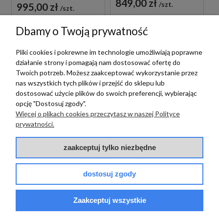
849,00 zł
szt.
995,00 zł
szt.
Dbamy o Twoją prywatność
Pliki cookies i pokrewne im technologie umożliwiają poprawne
działanie strony i pomagają nam dostosować ofertę do
Twoich potrzeb. Możesz zaakceptować wykorzystanie przez
nas wszystkich tych plików i przejść do sklepu lub
dostosować użycie plików do swoich preferencji, wybierając
opcję "Dostosuj zgody".
Więcej o plikach cookies przeczytasz w naszej Polityce
prywatności.
Palazzani
Palazzani
PALAZZANI COLOR
zaakceptuj tylko niezbędne
PALAZZANI MIS
COPPER 9926V273
COLOR WHITE MAT
RAMIĘ ŚCIENNE
ZESTAW
DESZCZOWNICY 35
dostosuj zgody
PRYSZNICOWY Z
CM MIEDZIANE
TERMOSTATEM BIAŁY
709,00 zł
szt.
6 599,00 zł
szt.
Zaakceptuj wszystkie