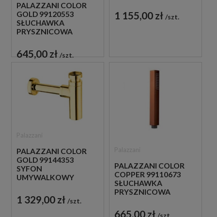
MIEDZIANY
PALAZZANI COLOR
1 155,00 zł
GOLD 99120553
szt.
SŁUCHAWKA
PRYSZNICOWA
ZLOTA
645,00 zł
szt.
Palazzani
Palazzani
PALAZZANI COLOR
GOLD 99144353
PALAZZANI COLOR
SYFON
COPPER 99110673
UMYWALKOWY
SŁUCHAWKA
ZŁOTY
PRYSZNICOWA
1 329,00 zł
MIEDZIANA
szt.
665,00 zł
szt.