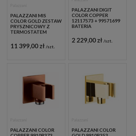
Palazzani
PALAZZANI DIGIT
COLOR COPPER
PALAZZANI MIS
12117573 + 99571699
COLOR GOLD ZESTAW
BATERIA
PRYSZNICOWY Z
PODTYNKOWA
TERMOSTATEM
MIEDZIANA
ZŁOTY
2 229,00 zł
szt.
11 399,00 zł
szt.
Palazzani
Palazzani
PALAZZANI COLOR
PALAZZANI COLOR
COPPER 9910B373
GOLD 9910B353