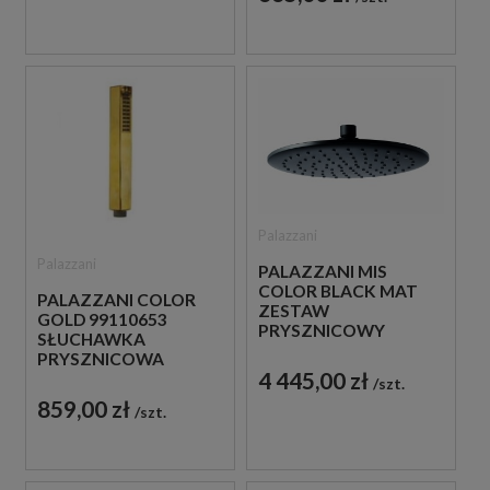
Palazzani
Palazzani
PALAZZANI MIS
COLOR BLACK MAT
PALAZZANI COLOR
ZESTAW
GOLD 99110653
PRYSZNICOWY
SŁUCHAWKA
CZARNY
PRYSZNICOWA
4 445,00 zł
ZŁOTA
szt.
859,00 zł
szt.