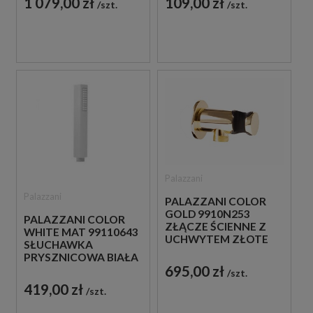
1 079,00 zł
109,00 zł
szt.
szt.
Palazzani
Palazzani
PALAZZANI COLOR
GOLD 9910N253
PALAZZANI COLOR
ZŁĄCZE ŚCIENNE Z
WHITE MAT 99110643
UCHWYTEM ZŁOTE
SŁUCHAWKA
PRYSZNICOWA BIAŁA
695,00 zł
szt.
419,00 zł
szt.