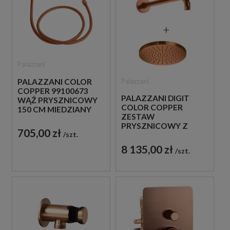
Palazzani
PALAZZANI COLOR
Palazzani
COPPER 99100673
PALAZZANI DIGIT
WĄŻ PRYSZNICOWY
COLOR COPPER
150 CM MIEDZIANY
ZESTAW
PRYSZNICOWY Z
705,00 zł
szt.
TERMOSTATEM
MIEDZIANY
8 135,00 zł
szt.