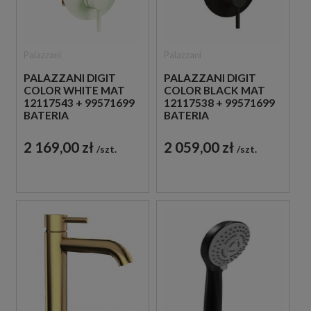
Palazzani
Palazzani
PALAZZANI DIGIT
PALAZZANI DIGIT
COLOR WHITE MAT
COLOR BLACK MAT
12117543 + 99571699
12117538 + 99571699
BATERIA
BATERIA
PODTYNKOWA BIAŁA
PODTYNKOWA
CZARNA
2 169,00 zł
2 059,00 zł
szt.
szt.