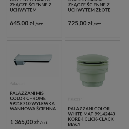
ZŁĄCZE ŚCIENNE Z
ZŁĄCZE ŚCIENNE Z
UCHWYTEM
UCHWYTEM ZŁOTE
MIEDZIANE
645,00 zł
725,00 zł
szt.
szt.
Palazzani
PALAZZANI MIS
COLOR CHROME
Palazzani
9921E710 WYLEWKA
WANNOWA ŚCIENNA
PALAZZANI COLOR
CHROM
WHITE MAT 99142443
KOREK CLICK-CLACK
1 365,00 zł
szt.
BIAŁY