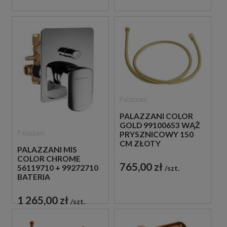
Palazzani
PALAZZANI COLOR
GOLD 99100653 WĄŻ
Palazzani
PRYSZNICOWY 150
CM ZŁOTY
PALAZZANI MIS
COLOR CHROME
765,00 zł
56119710 + 99272710
szt.
BATERIA
PODTYNKOWA
CHROM
1 265,00 zł
szt.