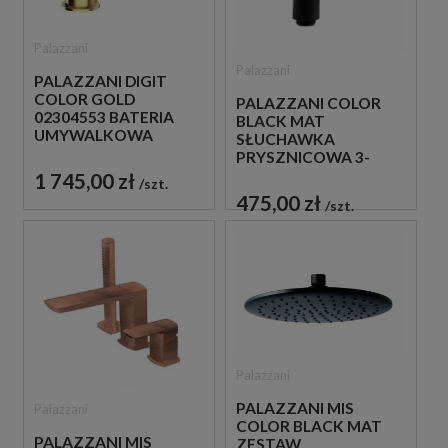
Palazzani
Palazzani
PALAZZANI DIGIT
COLOR GOLD
PALAZZANI COLOR
02304553 BATERIA
BLACK MAT
UMYWALKOWA
SŁUCHAWKA
STOJĄCA
PRYSZNICOWA 3-
JEDNOUCHWYTOWA
STRUMIENIOWA
1 745,00 zł
szt.
ZŁOTA
CZARNA
475,00 zł
szt.
Palazzani
PALAZZANI MIS
Palazzani
COLOR BLACK MAT
PALAZZANI MIS
ZESTAW