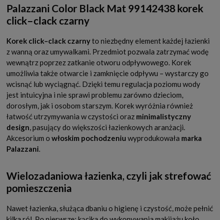
Palazzani Color Black Mat 99142438 korek
click–clack czarny
Korek click–clack czarny
to niezbędny element każdej łazienki
z wanną oraz umywalkami. Przedmiot pozwala zatrzymać wodę
wewnątrz poprzez zatkanie otworu odpływowego. Korek
umożliwia także otwarcie i zamknięcie odpływu – wystarczy go
wcisnąć lub wyciągnąć. Dzięki temu regulacja poziomu wody
jest intuicyjna i nie sprawi problemu zarówno dzieciom,
dorosłym, jak i osobom starszym. Korek wyróżnia również
łatwość utrzymywania w czystości oraz
minimalistyczny
design
, pasujący do większości łazienkowych aranżacji.
Akcesorium o
włoskim pochodzeniu
wyprodukowała
marka
Palazzani
.
Wielozadaniowa łazienka, czyli jak strefować
pomieszczenia
Nawet łazienka, służąca dbaniu o higienę i czystość, może pełnić
kilka ról. Po pierwsze: kącika do wykonywania makijażu koło