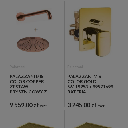
Palazzani
Palazzani
PALAZZANI MIS
PALAZZANI MIS
COLOR COPPER
COLOR GOLD
ZESTAW
56119953 + 99571699
PRYSZNICOWY Z
BATERIA
TERMOSTATEM
PODTYNKOWA
MIEDZIANY
ZŁOTA
9 559,00 zł
3 245,00 zł
szt.
szt.