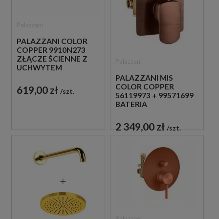
Palazzani
PALAZZANI COLOR
COPPER 9910N273
ZŁĄCZE ŚCIENNE Z
Palazzani
UCHWYTEM
MIEDZIANE
PALAZZANI MIS
COLOR COPPER
619,00 zł
szt.
56119973 + 99571699
BATERIA
PODTYNKOWA
MIEDZIANA
2 349,00 zł
szt.
Palazzani