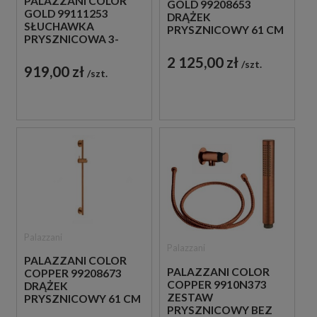
PALAZZANI COLOR
GOLD 99208653
GOLD 99111253
DRĄŻEK
SŁUCHAWKA
PRYSZNICOWY 61 CM
PRYSZNICOWA 3-
ZŁOTY
STRUMIENIOWA
2 125,00 zł
szt.
ZŁOTA
919,00 zł
szt.
Palazzani
Palazzani
PALAZZANI COLOR
PALAZZANI COLOR
COPPER 99208673
COPPER 9910N373
DRĄŻEK
ZESTAW
PRYSZNICOWY 61 CM
PRYSZNICOWY BEZ
MIEDZIANY