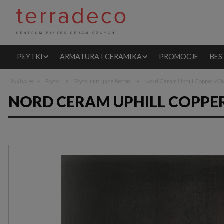
PŁYTKI
ARMATURA I CERAMIKA
PROMOCJE
BES
»
»
»
Jesteś w:
Płytki
Płytki imitujące beton
Nord Ceram Uphill Copper 60
NORD CERAM UPHILL COPPE