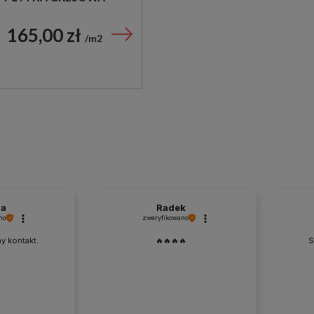
165,00 zł
m2
na
Radek
no
zweryfikowano
y kontakt.
🔥🔥🔥🔥
S