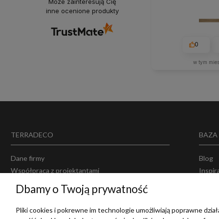
Może zainteresują Cię
inne ocenione produkty
0
w tym mie
TERRADECO
BAZA
Dane firmy
Blog
Współpraca z projektantami
Inspir
Projektowanie wnętrz
Opinie
Dbamy o Twoją prywatność
Producenci
Polity
Regul
Pliki cookies i pokrewne im technologie umożliwiają poprawne dzi