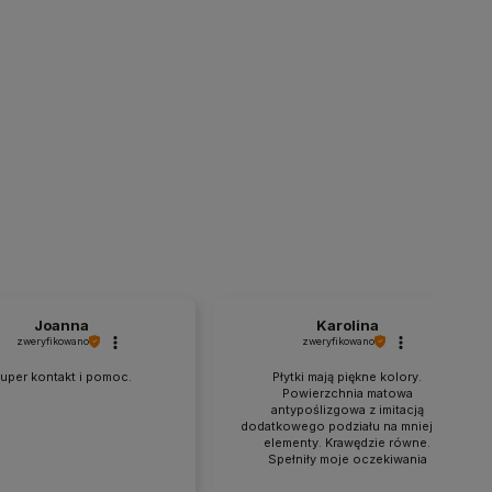
Joanna
Karolina
zweryfikowano
zweryfikowano
uper kontakt i pomoc.
Płytki mają piękne kolory.
Powierzchnia matowa
antypoślizgowa z imitacją
dodatkowego podziału na mniejsze
elementy. Krawędzie równe.
Spełniły moje oczekiwania