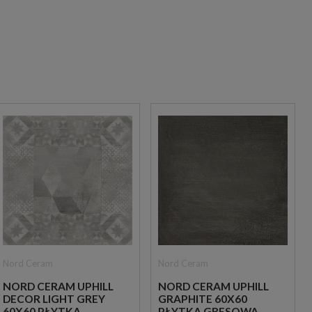
Nord Ceram
Nord Ceram
NORD CERAM UPHILL
NORD CERAM UPHILL
DECOR LIGHT GREY
GRAPHITE 60X60
60X60 PŁYTKA
PŁYTKA GRESOWA