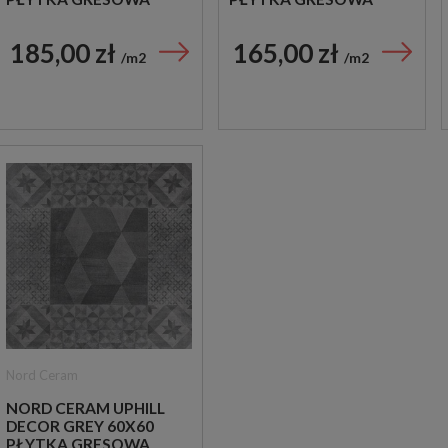
185,00 zł
165,00 zł
m2
m2
Nord Ceram
NORD CERAM UPHILL
DECOR GREY 60X60
PŁYTKA GRESOWA