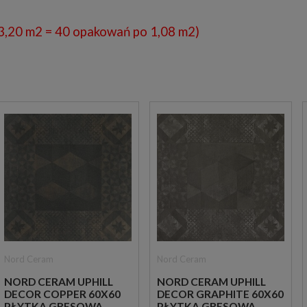
3,20 m2 = 40 opakowań po 1,08 m2)
Nord Ceram
Nord Ceram
NORD CERAM UPHILL
NORD CERAM UPHILL
DECOR COPPER 60X60
DECOR GRAPHITE 60X60
PŁYTKA GRESOWA
PŁYTKA GRESOWA