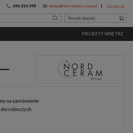
696 014 398
sklep@terradeco.com.pl
Zaloguj się
Koszyk:
(pusty)
PROJEKTY WNĘTRZ
ny na zamówienie
 dni roboczych