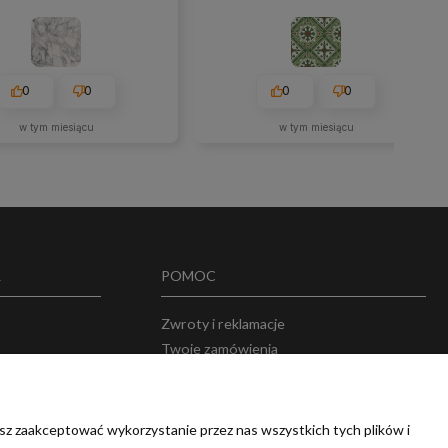
0
0
0
0
w tym miesiącu
w tym miesiącu
A
POMOC
Zwroty i reklamacje
Twoje zamówienia
w
Przechowalnia
sz zaakceptować wykorzystanie przez nas wszystkich tych plików i