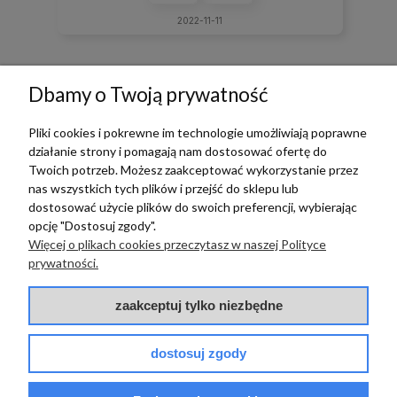
2022-11-11
zebranych i zweryfikowanych przez
Dbamy o Twoją prywatność
Pliki cookies i pokrewne im technologie umożliwiają poprawne
działanie strony i pomagają nam dostosować ofertę do
TERRADECO
Twoich potrzeb. Możesz zaakceptować wykorzystanie przez
nas wszystkich tych plików i przejść do sklepu lub
BAZA WIEDZY
dostosować użycie plików do swoich preferencji, wybierając
opcję "Dostosuj zgody".
Więcej o plikach cookies przeczytasz w naszej Polityce
PŁATNOŚCI I DOSTAWA
prywatności.
POMOC
zaakceptuj tylko niezbędne
dostosuj zgody