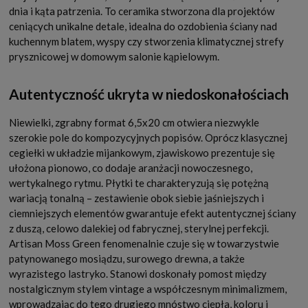
dnia i kąta patrzenia. To ceramika stworzona dla projektów
ceniących unikalne detale, idealna do ozdobienia ściany nad
kuchennym blatem, wyspy czy stworzenia klimatycznej strefy
prysznicowej w domowym salonie kąpielowym.
Autentyczność ukryta w niedoskonałościach
Niewielki, zgrabny format 6,5x20 cm otwiera niezwykle
szerokie pole do kompozycyjnych popisów. Oprócz klasycznej
cegiełki w układzie mijankowym, zjawiskowo prezentuje się
ułożona pionowo, co dodaje aranżacji nowoczesnego,
wertykalnego rytmu. Płytki te charakteryzują się potężną
wariacją tonalną – zestawienie obok siebie jaśniejszych i
ciemniejszych elementów gwarantuje efekt autentycznej ściany
z duszą, celowo dalekiej od fabrycznej, sterylnej perfekcji.
Artisan Moss Green fenomenalnie czuje się w towarzystwie
patynowanego mosiądzu, surowego drewna, a także
wyrazistego lastryko. Stanowi doskonały pomost między
nostalgicznym stylem vintage a współczesnym minimalizmem,
wprowadzając do tego drugiego mnóstwo ciepła, koloru i