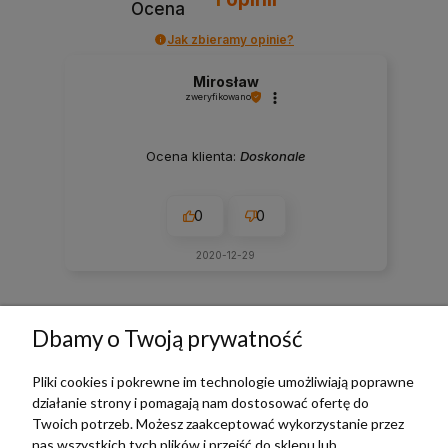
Ocena
Jak zbieramy opinie?
Mirosław
zweryfikowano
Ocena klienta:
Doskonale
0
0
2020-12-29
zebranych i zweryfikowanych przez
Dbamy o Twoją prywatność
Pliki cookies i pokrewne im technologie umożliwiają poprawne
działanie strony i pomagają nam dostosować ofertę do
TERRADECO
Twoich potrzeb. Możesz zaakceptować wykorzystanie przez
nas wszystkich tych plików i przejść do sklepu lub