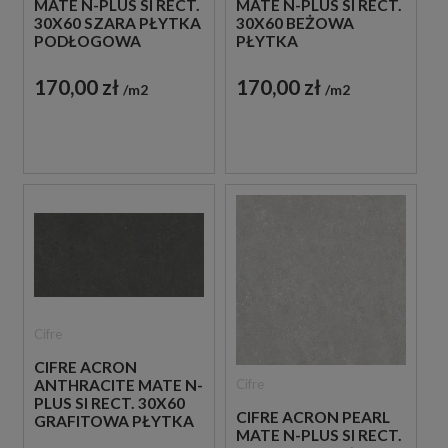
MATE N-PLUS SI RECT.
MATE N-PLUS SI RECT.
30X60 SZARA PŁYTKA
30X60 BEŻOWA
PODŁOGOWA
PŁYTKA
PODŁOGOWA
170,00 zł
170,00 zł
m2
m2
Cifre
CIFRE ACRON
Cifre
ANTHRACITE MATE N-
PLUS SI RECT. 30X60
CIFRE ACRON PEARL
GRAFITOWA PŁYTKA
MATE N-PLUS SI RECT.
PODŁOGOWA