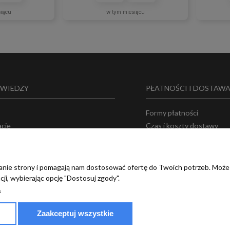
siącu
w tym miesiącu
 WIEDZY
PŁATNOŚCI I DOSTAW
Formy płatności
acje
Czas i koszty dostawy
 o nas
Bezpieczeństwo zakupó
ka prywatności
amin
ałanie strony i pomagają nam dostosować ofertę do Twoich potrzeb. Może
ji, wybierając opcję "Dostosuj zgody".
.
Zaakceptuj wszystkie
© 2017 - 2025 | terradeco.com.pl
code and analytics: terradeco
software:
shoper.pl