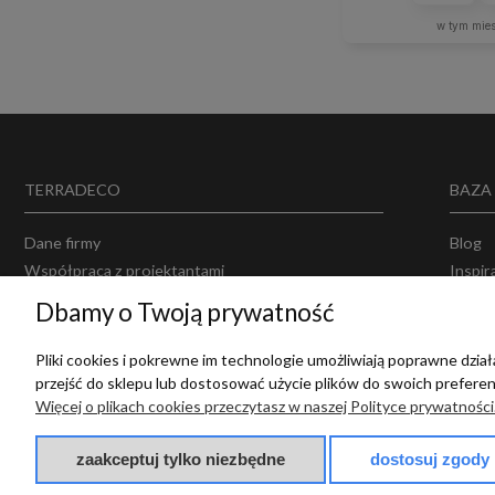
w tym mie
TERRADECO
BAZA
Dane firmy
Blog
Współpraca z projektantami
Inspir
Projektowanie wnętrz
Opinie
Dbamy o Twoją prywatność
Producenci
Polity
Regul
Pliki cookies i pokrewne im technologie umożliwiają poprawne dzi
przejść do sklepu lub dostosować użycie plików do swoich preferenc
Więcej o plikach cookies przeczytasz w naszej Polityce prywatności
zaakceptuj tylko niezbędne
dostosuj zgody