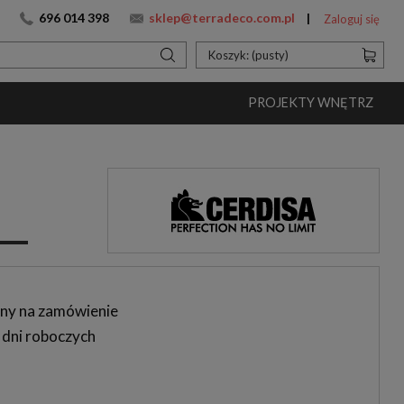
696 014 398
sklep@terradeco.com.pl
Zaloguj się
Koszyk:
(pusty)
PROJEKTY WNĘTRZ
ny na zamówienie
 dni roboczych