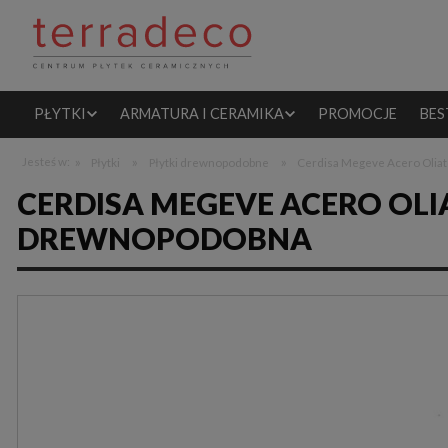
PŁYTKI
ARMATURA I CERAMIKA
PROMOCJE
BES
»
»
»
Jesteś w:
Płytki
Płytki drewnopodobne
Cerdisa Megeve Acero Olia
CERDISA MEGEVE ACERO OLI
DREWNOPODOBNA