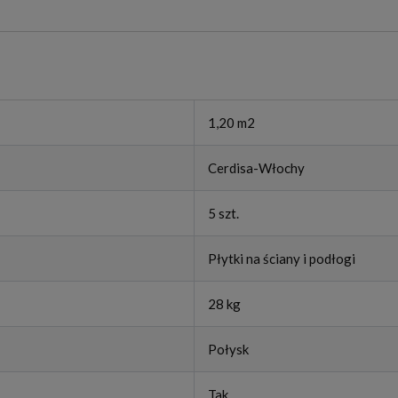
1,20 m2
Cerdisa-Włochy
5 szt.
Płytki na ściany i podłogi
28 kg
Połysk
Tak