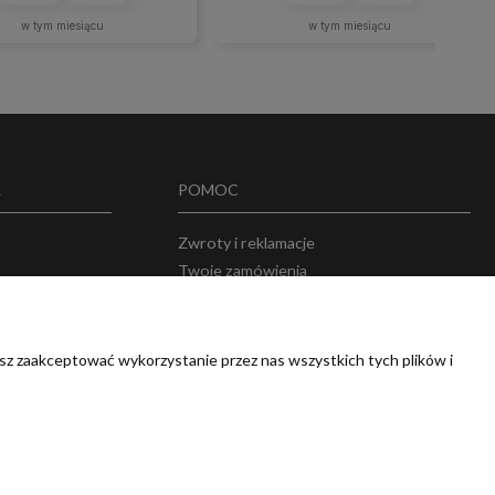
w tym miesiącu
w tym miesiącu
A
POMOC
Zwroty i reklamacje
Twoje zamówienia
w
Przechowalnia
sz zaakceptować wykorzystanie przez nas wszystkich tych plików i