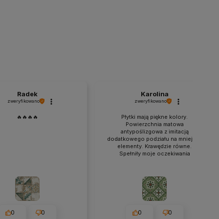
Radek
Karolina
zweryfikowano
zweryfikowano
🔥🔥🔥🔥
Płytki mają piękne kolory.
Powierzchnia matowa
antypoślizgowa z imitacją
dodatkowego podziału na mniejsze
elementy. Krawędzie równe.
Spełniły moje oczekiwania
0
0
0
0