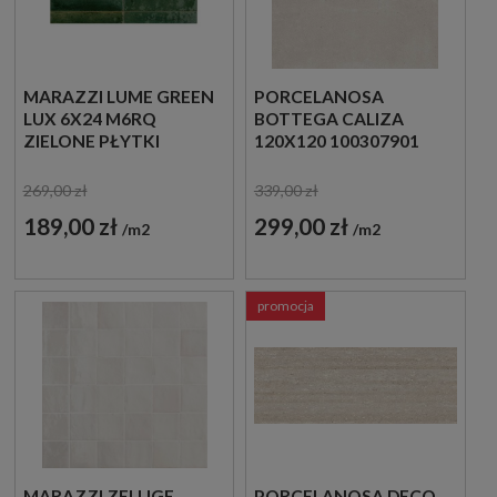
MARAZZI LUME GREEN
PORCELANOSA
LUX 6X24 M6RQ
BOTTEGA CALIZA
ZIELONE PŁYTKI
120X120 100307901
CEGIEŁKI
PŁYTKA GRESOWA
269,00 zł
339,00 zł
189,00 zł
299,00 zł
m2
m2
promocja
MARAZZI ZELLIGE
PORCELANOSA DECO