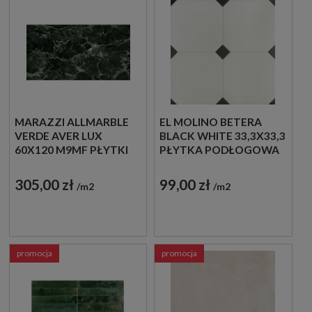
MARAZZI ALLMARBLE
EL MOLINO BETERA
VERDE AVER LUX
BLACK WHITE 33,3X33,3
60X120 M9MF PŁYTKI
PŁYTKA PODŁOGOWA
MARMUROWE
DEKORACYJNA
GRESOWE
305,00 zł
99,00 zł
m2
m2
promocja
promocja