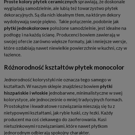
Proste kolory płytek ceramicznych
sprawiają, że doskonale
wyglądają samodzielnie, ale lubią też towarzystwo płytek
dekoracyjnych. Są dla nich idealnym tłem, na którym dekory
wydobywają swoje piękno.
Takie połączenie, podobnie jak
płytki jednokolorowe
położone samodzielnie, jest idealne na
podłogę i na każdą ścianę. Producenci bowiem zawierają w
swojej ofercie zarówno większe formaty, jak i mniejsze wersje,
które ozdabiają nawet niewielkie powierzchnie w kuchni, czy w
łazience.
Różnorodność kształtów płytek monocolor
Jednorodność kolorystyki nie oznacza tego samego w
kształtach. W naszym sklepie znajdziesz bowiem
płytki
hiszpańskie i włoskie
jednobarwne, minimalistyczne w swej
kolorystyce, ale jednocześnie o mniej tradycyjnych formach.
Prostokątne i kwadratowe rozwiązania mieszają się tu z
nietypowymi kształtami, jak rybie łuski, czy łezki. Każdy
producent ma coś ciekawego do zaoferowania. Kusi
nietuzinkowymi rozwiązaniami, które nawet płytkom
jednorodnym odbierają spokojny charakter.