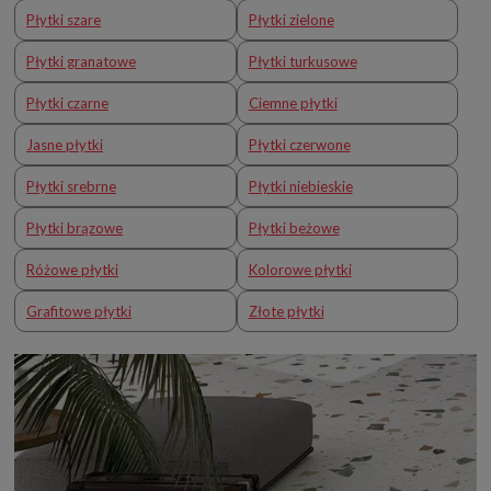
Płytki szare
Płytki zielone
Płytki granatowe
Płytki turkusowe
Płytki czarne
Ciemne płytki
Jasne płytki
Płytki czerwone
Płytki srebrne
Płytki niebieskie
Płytki brązowe
Płytki beżowe
Różowe płytki
Kolorowe płytki
Grafitowe płytki
Złote płytki