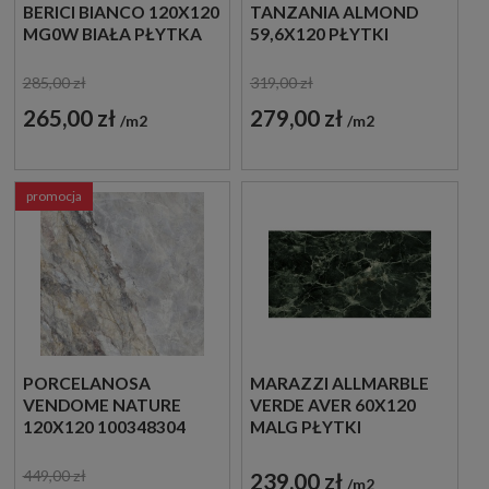
BERICI BIANCO 120X120
TANZANIA ALMOND
MG0W BIAŁA PŁYTKA
59,6X120 PŁYTKI
IMITUJĄCA KAMIEŃ
ŚCIENNE IMITUJĄCE
DREWNO
285,00 zł
319,00 zł
265,00 zł
279,00 zł
m2
m2
promocja
PORCELANOSA
MARAZZI ALLMARBLE
VENDOME NATURE
VERDE AVER 60X120
120X120 100348304
MALG PŁYTKI
PŁYTKI
MARMUROWE
MARMUROPODOBNE
GRESOWE
449,00 zł
239,00 zł
m2