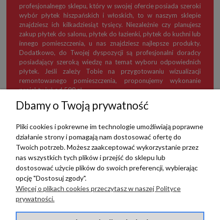
profesjonalnego sklepu, który w swojej ofercie posiada szeroki
wybór płytek hiszpańskich i włoskich, to w naszym sklepie
znajdziesz ich kilkadziesiąt tysięcy. Niezależnie czy planujesz
zakup płytek do salonu, płytek do łazienki, płytek do kuchni lub
innego pomieszczenia, u nas znajdziesz najlepsze produkty.
Dodatkowo, do Twojej dyspozycji są profesjonalni doradcy
posiadający szeroką wiedzę na temat wyboru odpowiednich
płytek. Jeśli zależy Tobie na przygotowaniu wizualizacji
remontowanego pomieszczenia, proponujemy wykonanie
projektu już od 500 zł.
Dbamy o Twoją prywatność
Pliki cookies i pokrewne im technologie umożliwiają poprawne
działanie strony i pomagają nam dostosować ofertę do
TERRADECO
Twoich potrzeb. Możesz zaakceptować wykorzystanie przez
nas wszystkich tych plików i przejść do sklepu lub
BAZA WIEDZY
dostosować użycie plików do swoich preferencji, wybierając
opcję "Dostosuj zgody".
Więcej o plikach cookies przeczytasz w naszej Polityce
PŁATNOŚCI I DOSTAWA
prywatności.
POMOC