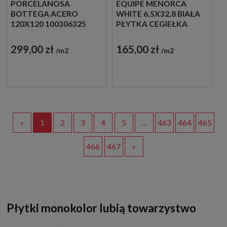
PORCELANOSA
EQUIPE MENORCA
BOTTEGA ACERO
WHITE 6,5X32,8 BIAŁA
120X120 100306325
PŁYTKA CEGIEŁKA
PŁYTKI BETONOWE
GRESOWE
299,00 zł
165,00 zł
m2
m2
«
1
2
3
4
5
...
463
464
465
466
467
»
Płytki monokolor lubią towarzystwo