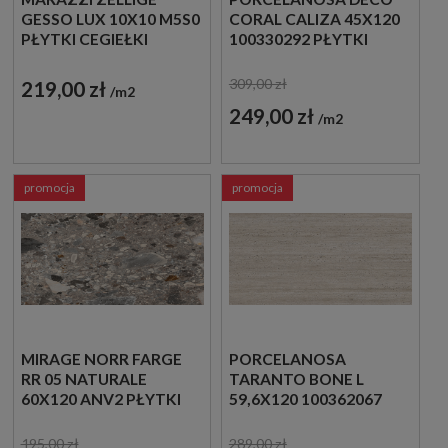
GESSO LUX 10X10 M5S0
CORAL CALIZA 45X120
PŁYTKI CEGIEŁKI
100330292 PŁYTKI
ŚCIENNE IMITUJĄCE
KAMIEŃ
309,00 zł
219,00 zł
m2
249,00 zł
m2
promocja
promocja
MIRAGE NORR FARGE
PORCELANOSA
RR 05 NATURALE
TARANTO BONE L
60X120 ANV2 PŁYTKI
59,6X120 100362067
LASTRYKO
PŁYTKI
TRAWERTYNOWE
195,00 zł
289,00 zł