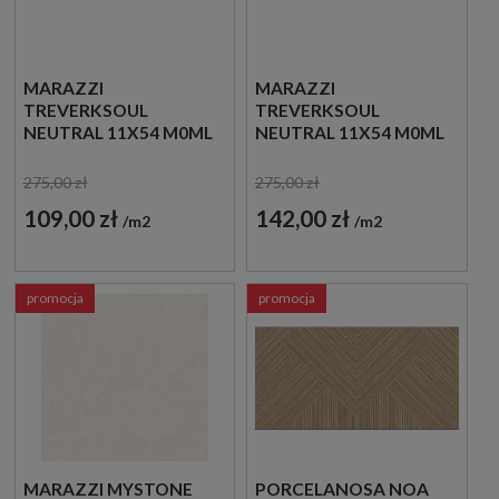
MARAZZI
MARAZZI
TREVERKSOUL
TREVERKSOUL
NEUTRAL 11X54 M0ML
NEUTRAL 11X54 M0ML
OUTLET
PŁYTKI
DREWNOPODOBNE
275,00 zł
275,00 zł
JODEŁKA
109,00 zł
142,00 zł
m2
m2
promocja
promocja
MARAZZI MYSTONE
PORCELANOSA NOA