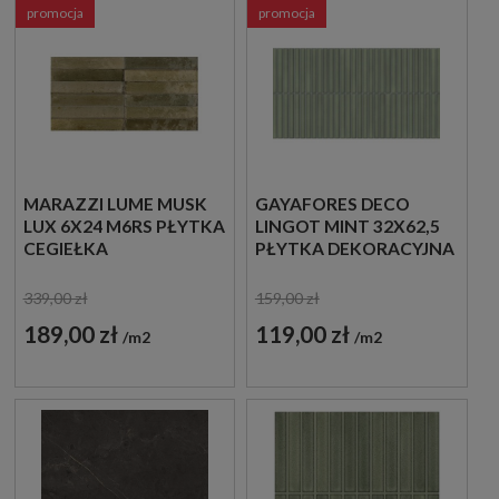
promocja
promocja
MARAZZI LUME MUSK
GAYAFORES DECO
LUX 6X24 M6RS PŁYTKA
LINGOT MINT 32X62,5
CEGIEŁKA
PŁYTKA DEKORACYJNA
339,00 zł
159,00 zł
189,00 zł
119,00 zł
m2
m2