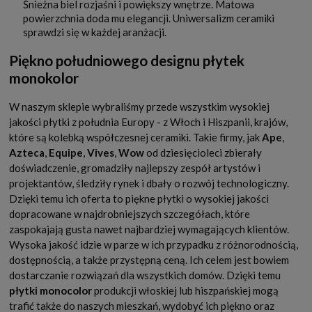
Śnieżna biel rozjaśni i powiększy wnętrze. Matowa
powierzchnia doda mu elegancji. Uniwersalizm ceramiki
sprawdzi się w każdej aranżacji.
Piękno południowego designu płytek
monokolor
W naszym sklepie wybraliśmy przede wszystkim wysokiej
jakości płytki z południa Europy - z Włoch i Hiszpanii, krajów,
które są kolebką współczesnej ceramiki. Takie firmy, jak
Ape
,
Azteca
,
Equipe
,
Vives
,
Wow
od dziesięcioleci zbierały
doświadczenie, gromadziły najlepszy zespół artystów i
projektantów, śledziły rynek i dbały o rozwój technologiczny.
Dzięki temu ich oferta to piękne płytki o wysokiej jakości
dopracowane w najdrobniejszych szczegółach, które
zaspokajają gusta nawet najbardziej wymagających klientów.
Wysoka jakość idzie w parze w ich przypadku z różnorodnością,
dostępnością, a także przystępną ceną. Ich celem jest bowiem
dostarczanie rozwiązań dla wszystkich domów. Dzięki temu
płytki monocolor
produkcji włoskiej lub hiszpańskiej mogą
trafić także do naszych mieszkań, wydobyć ich piękno oraz