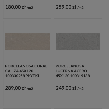
180,00 zł
259,00 zł
m2
m2
PORCELANOSA CORAL
PORCELANOSA
CALIZA 45X120
LUCERNA ACERO
100330258 PŁYTKI
45X120 100319138
ŚCIENNE IMITUJĄCE
PŁYTKI ŚCIENNE
KAMIEŃ
IMITUJĄCE KAMIEŃ
289,00 zł
249,00 zł
m2
m2