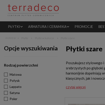
PŁYTKI
ARMATURA I CERAMIKA
PROMOCJE
BES
»
»
»
Jesteś w:
Płytki
Płytki w kolorze
Płytki szare
Opcje wyszukiwania
Płytki szare
Poszukujesz stylowego i
Rodzaj powierzchni
srebrzystych po głęboki 
harmonijnie dopełniają wy
Matowa
klasycznych, jak i nowocz
Połysk
Lappato
czytaj więcej
Satyna
Poler