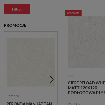
Filtruj
promocja
PROMOCJE
Cifre
CIFRE RELOAD WHI
MATT 120X120
PODŁOGOWA PŁY
Peronda
Keros
LASTRYKO
PERONDA MANHATTAN
KEROS TRIANA STAR
259,00 zł