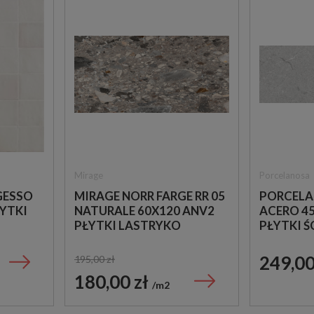
Mirage
Porcelanosa
GESSO
MIRAGE NORR FARGE RR 05
PORCELA
ŁYTKI
NATURALE 60X120 ANV2
ACERO 45
PŁYTKI LASTRYKO
PŁYTKI Ś
IMITUJĄ
249,00
195,00 zł
180,00 zł
m2