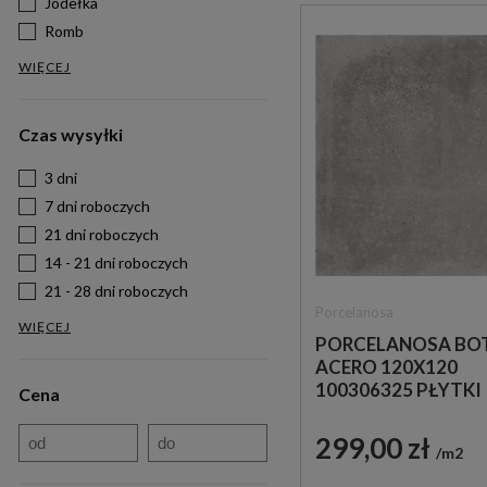
Jodełka
Romb
WIĘCEJ
Czas wysyłki
3 dni
7 dni roboczych
21 dni roboczych
14 - 21 dni roboczych
21 - 28 dni roboczych
Porcelanosa
WIĘCEJ
PORCELANOSA BO
ACERO 120X120
100306325 PŁYTKI
Cena
BETONOWE GRES
299,00 zł
m2