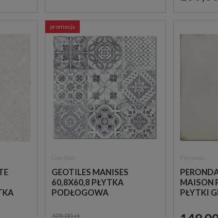
promocja
Geotiles
Peronda
TE
GEOTILES MANISES
PEROND
60,8X60,8 PŁYTKA
MAISON P
TKA
PODŁOGOWA
PŁYTKI 
Codicer
Mainzu Ceramica
RUSTYKA
CODICER HEX PEAK NERO
MAINZU ANTICATO
109,00 zł