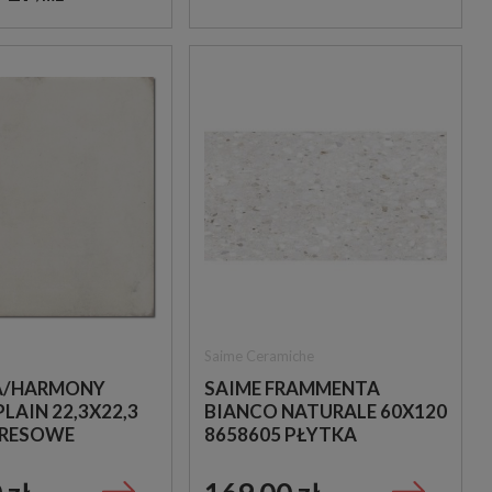
Saime Ceramiche
A/HARMONY
SAIME FRAMMENTA
LAIN 22,3X22,3
BIANCO NATURALE 60X120
GRESOWE
8658605 PŁYTKA
Porcelanosa
Aparici
LNE
LASTRYKO GRESOWA
PORCELANOSA
APARICI SAO LUIS N