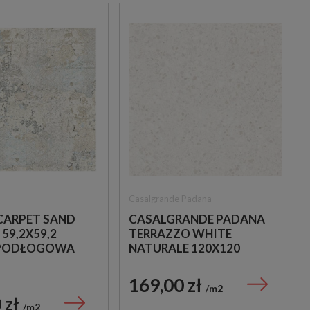
Casalgrande Padana
 CARPET SAND
CASALGRANDE PADANA
59,2X59,2
TERRAZZO WHITE
 PODŁOGOWA
NATURALE 120X120
PŁYTKI GRESOWE
IMITUJĄCE LASTRYKO
169,00 zł
m2
 zł
m2