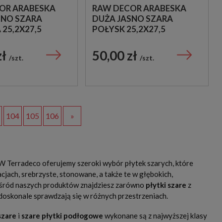
OR ARABESKA
RAW DECOR ARABESKA
SNO SZARA
DUŻA JASNO SZARA
25,2X27,5
POŁYSK 25,2X27,5
 DEKORACYJNA
MOZAIKA DEKORACYJNA
zł
50,00 zł
szt.
szt.
104
105
106
»
W Terradeco oferujemy szeroki wybór płytek szarych, które
acjach, srebrzyste, stonowane, a także te w głębokich,
Wśród naszych produktów znajdziesz zarówno
płytki szare
z
 doskonale sprawdzają się w różnych przestrzeniach.
szare
i
szare płytki podłogowe
wykonane są z najwyższej klasy