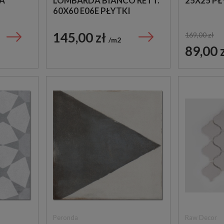
KA
LOMBARDA BIANCO RETT.
25X25 P
60X60 E06E PŁYTKI
LASTRYKO GRESOWE
145,00 zł
169,00 zł
m2
89,00 
Peronda
Raw Decor