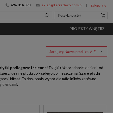
696 014 398
sklep@terradeco.com.pl
Zaloguj się
Koszyk:
(pusty)
PROJEKTY WNĘTRZ
Sortuj wg:
Nazwa produktu A-Z
płytki podłogowe i ścienne
! Dzięki różnorodności odcieni, od
dziesz idealne płytki do każdego pomieszczenia.
Szare płytki
legancki klimat. To doskonały wybór dla miłośników zarówno
ę trendami.