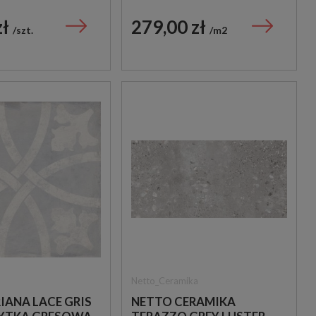
 DEKORACYJNA
WIELKOFORMATOWA
PŁYTKA IMITUJĄCA
zł
279,00 zł
szt.
m2
TRAWERTYN
Netto_Ceramika
IANA LACE GRIS
NETTO CERAMIKA