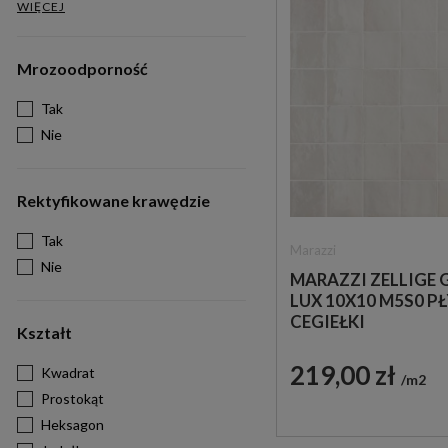
WIĘCEJ
Mrozoodporność
Tak
Nie
Rektyfikowane krawędzie
Tak
Marazzi
Nie
MARAZZI ZELLIGE 
LUX 10X10 M5S0 P
CEGIEŁKI
Kształt
219,00 zł
Kwadrat
m2
Prostokąt
Heksagon