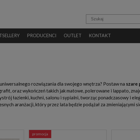
TSELLERY
PRODUCENCI
OUTLET
KONTAKT
 uniwersalnego rozwiązania dla swojego wnętrza? Postaw na
szare 
grafit, oraz wykończeń takich jak matowe, polerowane i lappato, znaj
strój łazienki, kuchni, salonu i sypialni, tworząc ponadczasowy i e
esnych aranżacji, który przez lata będzie podążał za zmieniającymi si
promocja