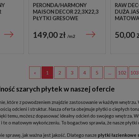
NY
PERONDA/HARMONY
RAW DEC
R
MAISON DECOR 22,3X22,3
DUŻA JA
PŁYTKI GRESOWE
MATOWA 
WORK
PATCHWORK RUSTYKALNE
MOZAIKA
149,00 zł
50,00 
m2
«
1
2
3
4
5
...
102
103
ność szarych płytek w naszej ofercie
ie, które z powodzeniem znajdzie zastosowanie w każdym wnętrzu. 
ścią odcieni i struktur. Nasza oferta obejmuje płytki o ciepłych ton
ięki temu, możesz dopasować idealny odcień do swojego wnętrza. 
k i te o matowym wykończeniu. To bogactwo sprawia, że nasze płytki
e sprawę, jak ważna jest jakość. Dlatego nasze
płytki łazienkowe 