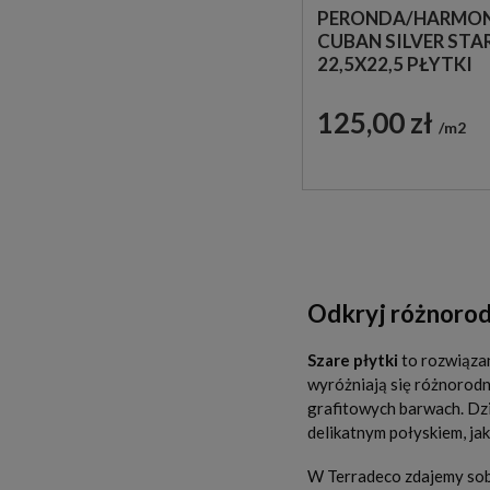
PERONDA/HARMO
CUBAN SILVER STA
22,5X22,5 PŁYTKI
GRESOWE PATCH
125,00 zł
m2
Odkryj różnorod
Szare płytki
to rozwiązan
wyróżniają się różnorodno
grafitowych barwach. Dz
delikatnym połyskiem, ja
W Terradeco zdajemy sobi