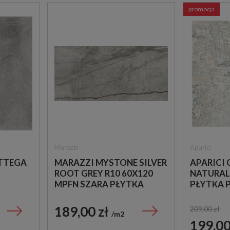
promocja
Marazzi
Aparici
TTEGA
MARAZZI MYSTONE SILVER
APARICI
ROOT GREY R10 60X120
NATURAL 
MPFN SZARA PŁYTKA
PŁYTKA
OWE
ANTYPOŚLIZGOWA
IMITUJĄCA MARMUR
189,00 zł
209,00 zł
m2
199,00