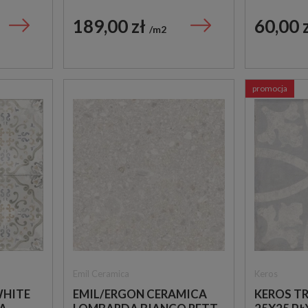
WA
PŁYTKA LASTRYKO
MOZAIKA
189,00 zł
60,00 
m2
promocja
Emil Ceramica
Keros
WHITE
EMIL/ERGON CERAMICA
KEROS TR