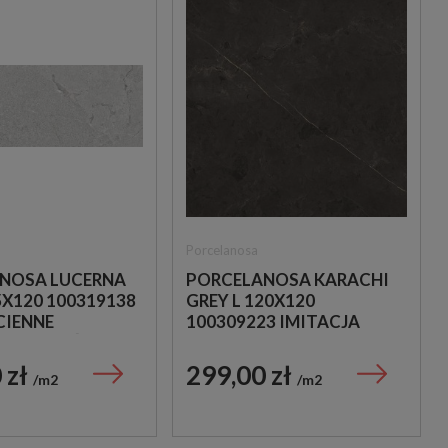
Porcelanosa
NOSA LUCERNA
PORCELANOSA KARACHI
X120 100319138
GREY L 120X120
CIENNE
100309223 IMITACJA
CE KAMIEŃ
KAMIENIA
 zł
299,00 zł
m2
m2