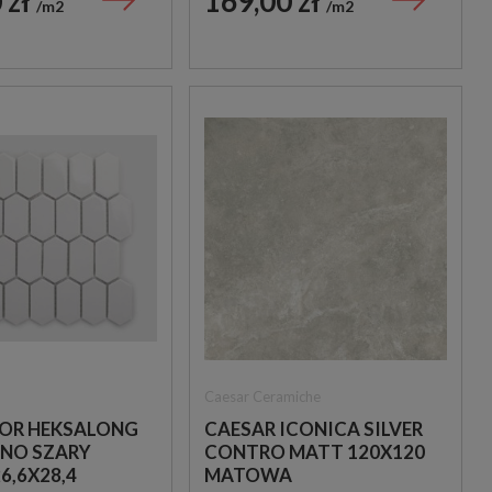
 zł
169,00 zł
m2
m2
BOTTEGA WHITE 45X120
NATURAL 59,2X59,2
100239817 PŁYTKA
OUTLET
ŚCIENNA
289,00 zł
269,00 zł
239,00 zł
219,00 zł
m2
m2
Caesar Ceramiche
OR HEKSALONG
CAESAR ICONICA SILVER
SNO SZARY
CONTRO MATT 120X120
6,6X28,4
MATOWA