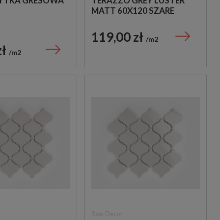
ŁYTKA GRESOWA
TERAZZO GREY LUSTER
MATT 60X120 SZARE
PŁYTKI LASTRYKO
119,00 zł
m2
zł
m2
Raw Decor