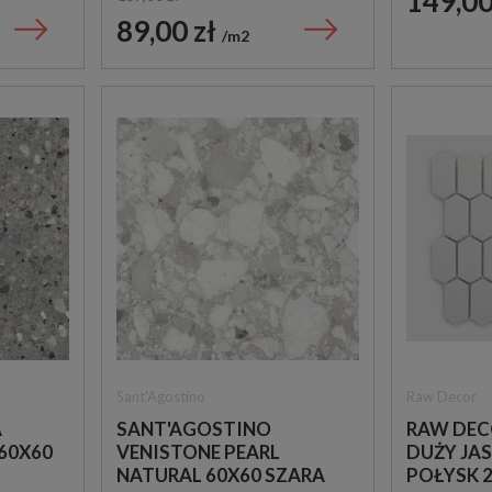
149,00
HEXAGONAL 25X22
COLOR 20X20 PŁYTKI
89,00 zł
m2
OUTLET
ŚCIENNE
PATCHWORKOWE
169,00 zł
229,00 zł
99,00 zł
165,00 zł
m2
m2
Sant'Agostino
Raw Decor
A
SANT'AGOSTINO
RAW DEC
60X60
VENISTONE PEARL
DUŻY JA
NATURAL 60X60 SZARA
POŁYSK 2