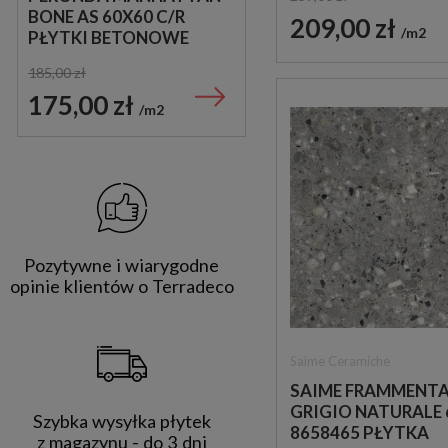
BONE AS 60X60 C/R
GRIS 25X25 PŁYTKA
209,00 zł
m2
PŁYTKI BETONOWE
GRESOWA
GRESOWE
185,00 zł
169,00 zł
175,00 zł
89,00 zł
m2
m2
Pozytywne i wiarygodne
opinie klientów o Terradeco
Saime Ceramiche
SAIME FRAMMENT
GRIGIO NATURALE 
Szybka wysyłka płytek
8658465 PŁYTKA
z magazynu - do 3 dni