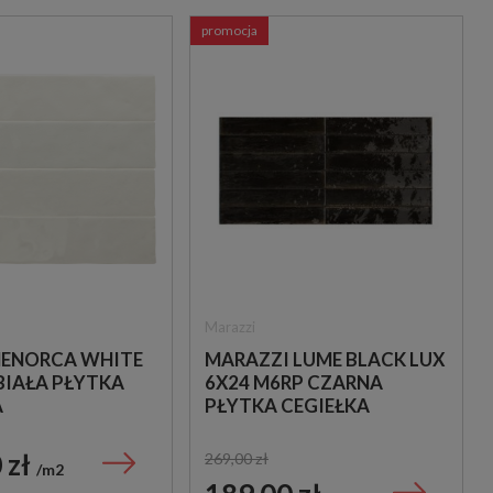
promocja
Marazzi
MENORCA WHITE
MARAZZI LUME BLACK LUX
 BIAŁA PŁYTKA
6X24 M6RP CZARNA
A
PŁYTKA CEGIEŁKA
 zł
269,00 zł
m2