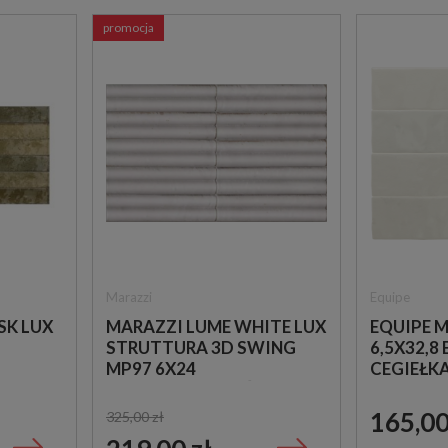
promocja
Marazzi
Equipe
SK LUX
MARAZZI LUME WHITE LUX
EQUIPE 
STRUTTURA 3D SWING
6,5X32,8
MP97 6X24
CEGIEŁK
STRUKTURALNA ŚCIENNA
PŁYTKA CEGIEŁKA
165,00
325,00 zł