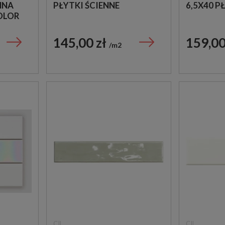
NNA
PŁYTKI ŚCIENNE
6,5X40 P
OLOR
145,00 zł
159,00
m2
CIL
CIL