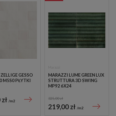
Marazzi
 ZELLIGE GESSO
MARAZZI LUME GREEN LUX
0 M5S0 PŁYTKI
STRUTTURA 3D SWING
MP92 6X24
STRUKTURALNA ŚCIENNA
PŁYTKA CEGIEŁKA
 zł
325,00 zł
m2
219,00 zł
m2