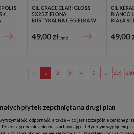
OPOLIS
CIL GRACE CLARI GLOSS
CIL KER
SK
5X25 ZIELONA
BIANCO 
A
RUSTYKALNA CEGIEŁKA W
BIAŁA ŚC
JNA -
POŁYSKU
W POŁYS
49,00 zł
49,00 
m2
«
1
2
3
4
5
...
119
120
ałych płytek zepchnięta na drugi plan
wytrzymałość, odporność, a także — co jest szczególnie cenione prz
. Pozostają one niezmienne i zachwycają estetycznym wyglądem przez
egłą, to stosunkowo niewielkie rozmiary. Dzięki temu można dopaso