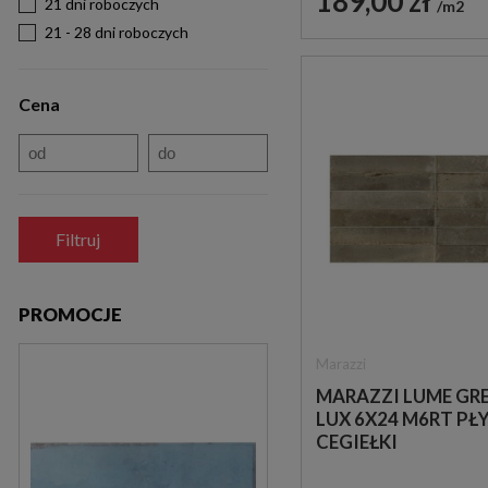
189,00 zł
21 dni roboczych
m2
21 - 28 dni roboczych
Cena
Filtruj
PROMOCJE
Marazzi
MARAZZI LUME GR
LUX 6X24 M6RT PŁ
CEGIEŁKI