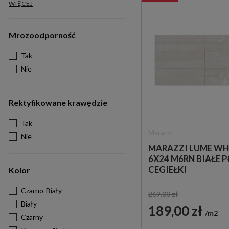
WIĘCEJ
Mrozoodporność
Tak
Nie
Rektyfikowane krawędzie
Tak
Marazzi
Nie
MARAZZI LUME WH
6X24 M6RN BIAŁE P
CEGIEŁKI
Kolor
Czarno-Biały
269,00 zł
Biały
189,00 zł
m2
Czarny