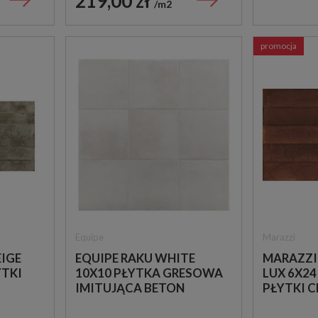
219,00 zł
m2
promocja
Equipe
Marazzi
EIGE
EQUIPE RAKU WHITE
MARAZZI
YTKI
10X10 PŁYTKA GRESOWA
LUX 6X2
IMITUJĄCA BETON
PŁYTKI C