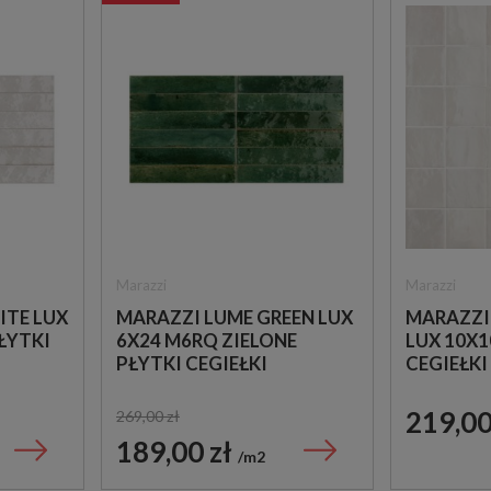
Marazzi
Marazzi
ITE LUX
MARAZZI LUME GREEN LUX
MARAZZI
ŁYTKI
6X24 M6RQ ZIELONE
LUX 10X1
PŁYTKI CEGIEŁKI
CEGIEŁKI
219,00
269,00 zł
189,00 zł
m2