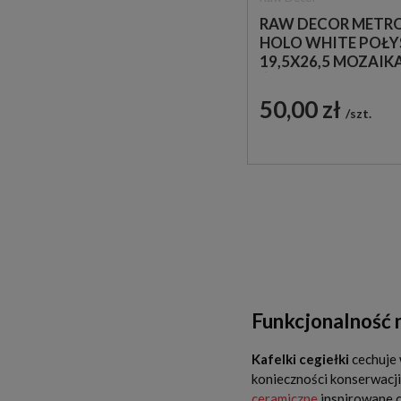
RAW DECOR METR
HOLO WHITE POŁY
19,5X26,5 MOZAIK
ŚCIENNA DEKORACY
ZESTAW 3 PŁYTKI
50,00 zł
szt.
Funkcjonalność m
Kafelki cegiełki
cechuje 
konieczności konserwacji
ceramiczne
inspirowane c