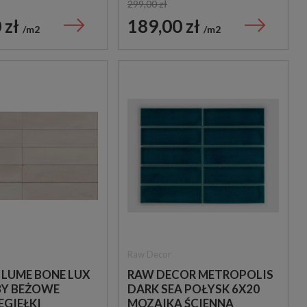
299,00 zł
 zł
189,00 zł
m2
m2
Equipe
Emil Ceramica
EQUIPE ARROW
EMIL/ERGON CERAM
,5
ADRIATIC BLUE 5X25
MEDLEY ROCK WHIT
A
PŁYTKA ŚCIENNA
60X120 EH8H PŁYTKI
LASTRYKO GRESOW
169,00 zł
225,00 zł
145,00 zł
165,00 zł
m2
m2
Raw Decor
 LUME BONE LUX
RAW DECOR METROPOLIS
8Y BEŻOWE
DARK SEA POŁYSK 6X20
EGIEŁKI
MOZAIKA ŚCIENNA