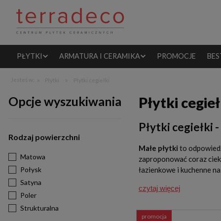
PŁYTKI
ARMATURA I CERAMIKA
PROMOCJE
BES
»
»
Jesteś w:
Płytki
Płytki cegiełki
Opcje wyszukiwania
Płytki cegieł
Płytki cegiełki 
Rodzaj powierzchni
Małe płytki
to odpowiedź
Matowa
zaproponować coraz ciek
Połysk
łazienkowe
i kuchenne n
Satyna
czytaj więcej
Poler
Strukturalna
promocja