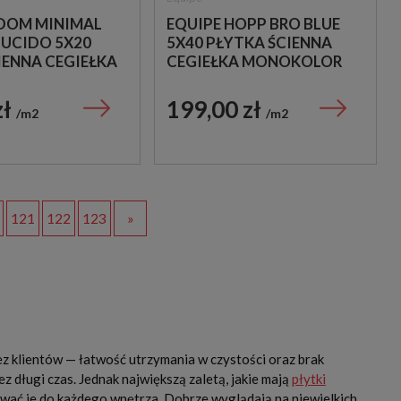
ADOM MINIMAL
EQUIPE HOPP BRO BLUE
LUCIDO 5X20
5X40 PŁYTKA ŚCIENNA
IENNA CEGIEŁKA
CEGIEŁKA MONOKOLOR
KU
zł
199,00 zł
m2
m2
121
122
123
»
ez klientów — łatwość utrzymania w czystości oraz brak
 długi czas. Jednak największą zaletą, jakie mają
płytki
wać je do każdego wnętrza. Dobrze wyglądają na niewielkich