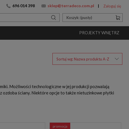
696 014 398
sklep@terradeco.com.pl
Zaloguj się
Koszyk:
(pusty)
PROJEKTY WNĘTRZ
Sortuj wg:
Nazwa produktu A-Z
ki. Możliwości technologiczne w jej produkcji pozwalają
raz ozdoba ściany. Niektóre opcje to także nietuzinkowe
płytki
promocja