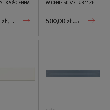
ŁYTKA ŚCIENNA
W CENIE 500ZŁ LUB *1ZŁ
 zł
500,00 zł
m2
szt.
Equipe