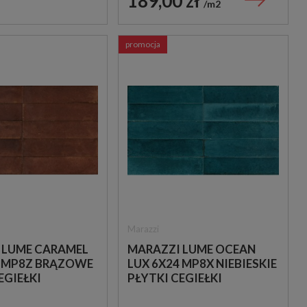
189,00 zł
m2
promocja
Marazzi
 LUME CARAMEL
MARAZZI LUME OCEAN
4 MP8Z BRĄZOWE
LUX 6X24 MP8X NIEBIESKIE
EGIEŁKI
PŁYTKI CEGIEŁKI