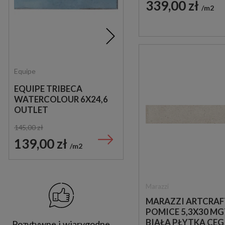
339,00 zł
m2
Equipe
Prissmacer
EQUIPE TRIBECA
PRISSMACER
WATERCOLOUR 6X24,6
ALESSANDRIA ARCE
OUTLET
20X120 PŁYTKI
DREWNOPODOBNE
145,00 zł
145,00 zł
139,00 zł
125,00 zł
m2
m2
Marazzi
MARAZZI ARTCRAF
POMICE 5,3X30 M
BIAŁA PŁYTKA CEG
Pozytywne i wiarygodne