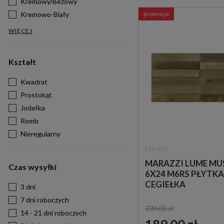
Kremowy/Beżowy
Kremowo-Biały
promocja
WIĘCEJ
Kształt
Kwadrat
Prostokąt
Jodełka
Romb
Nieregularny
Marazzi
MARAZZI LUME MU
Czas wysyłki
6X24 M6RS PŁYTKA
CEGIEŁKA
3 dni
7 dni roboczych
339,00 zł
14 - 21 dni roboczych