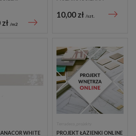
DEKORACYJNA
10,00 zł
szt.
 zł
m2
Terradeco_projekty
MANACOR WHITE
PROJEKT ŁAZIENKI ONLINE