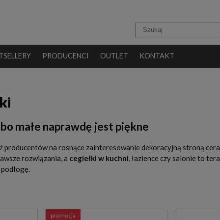
TSELLERY
PRODUCENCI
OUTLET
KONTAKT
ki
- bo małe naprawdę jest piękne
 producentów na rosnące zainteresowanie dekoracyjną stroną cerami
awsze rozwiązania, a
cegiełki w kuchni
, łazience czy salonie to te
a podłogę.
promocja