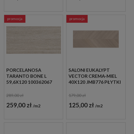
promocja
promocja
PORCELANOSA
SALONI EUKALYPT
TARANTO BONE L
VECTOR CREMA-MIEL
59,6X120 100362067
40X120 JMB776 PŁYTKI
PŁYTKI
DREWNOPODOBNE
TRAWERTYNOWE
ŚCIENNE
289,00 zł
179,00 zł
259,00 zł
125,00 zł
m2
m2