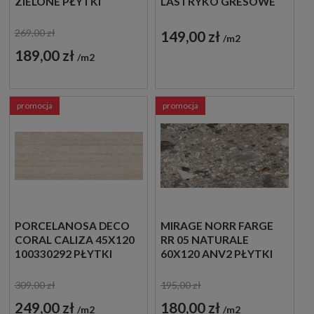
ZIELONE PŁYTKI
LASTRYKO GRESOWE
CEGIEŁKI
269,00 zł
149,00 zł
m2
189,00 zł
m2
promocja
promocja
PORCELANOSA DECO
MIRAGE NORR FARGE
CORAL CALIZA 45X120
RR 05 NATURALE
100330292 PŁYTKI
60X120 ANV2 PŁYTKI
ŚCIENNE IMITUJĄCE
LASTRYKO
KAMIEŃ
309,00 zł
195,00 zł
249,00 zł
180,00 zł
m2
m2