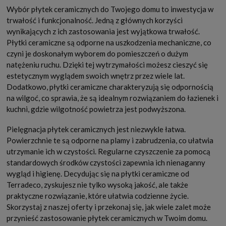
Wybór płytek ceramicznych do Twojego domu to inwestycja w
trwałość i funkcjonalność. Jedną z głównych korzyści
wynikających z ich zastosowania jest wyjątkowa trwałość.
Płytki ceramiczne są odporne na uszkodzenia mechaniczne, co
czyni je doskonałym wyborem do pomieszczeń o dużym
natężeniu ruchu. Dzięki tej wytrzymałości możesz cieszyć się
estetycznym wyglądem swoich wnętrz przez wiele lat.
Dodatkowo, płytki ceramiczne charakteryzują się odpornością
na wilgoć, co sprawia, że są idealnym rozwiązaniem do łazienek i
kuchni, gdzie wilgotność powietrza jest podwyższona.
Pielęgnacja płytek ceramicznych jest niezwykle łatwa.
Powierzchnie te są odporne na plamy i zabrudzenia, co ułatwia
utrzymanie ich w czystości. Regularne czyszczenie za pomocą
standardowych środków czystości zapewnia ich nienaganny
wygląd i higienę. Decydując się na płytki ceramiczne od
Terradeco, zyskujesz nie tylko wysoką jakość, ale także
praktyczne rozwiązanie, które ułatwia codzienne życie.
Skorzystaj z naszej oferty i przekonaj się, jak wiele zalet może
przynieść zastosowanie płytek ceramicznych w Twoim domu.