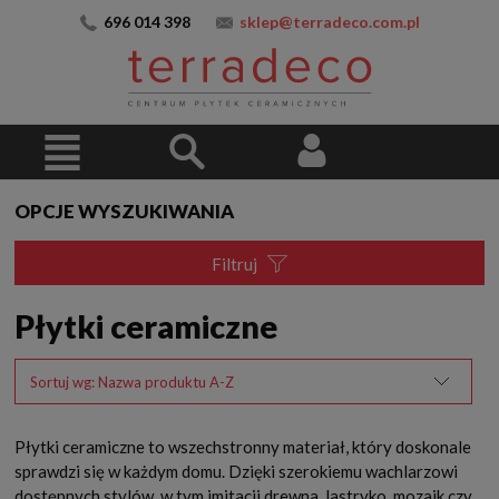
696 014 398
sklep@terradeco.com.pl
OPCJE WYSZUKIWANIA
Filtruj
Płytki ceramiczne
Sortuj wg:
Nazwa produktu A-Z
Płytki ceramiczne to wszechstronny materiał, który doskonale
sprawdzi się w każdym domu. Dzięki szerokiemu wachlarzowi
dostępnych stylów, w tym imitacji drewna, lastryko, mozaik czy