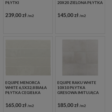
PŁYTKI
20X20 ZIELONA PŁYTKA
DREWNOPODOBNE
ŚCIENNA
IMITUJĄCE LAMELE
DEKORACYJNA
239,00 zł
145,00 zł
m2
m2
EQUIPE MENORCA
EQUIPE RAKU WHITE
WHITE 6,5X32,8 BIAŁA
10X10 PŁYTKA
PŁYTKA CEGIEŁKA
GRESOWA IMITUJĄCA
BETON
165,00 zł
185,00 zł
m2
m2