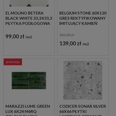
EL MOLINO BETERA
BELGIUM STONE 60X120
BLACK WHITE 33,3X33,3
GRES REKTYFIKOWANY
PŁYTKA PODŁOGOWA
IMITUJĄCY KAMIEŃ
DEKORACYJNA
165,00 zł
99,00 zł
m2
139,00 zł
m2
promocja
MARAZZI LUME GREEN
CODICER SONAR SILVER
LUX 6X24 M6RQ
66X66 PŁYTKI