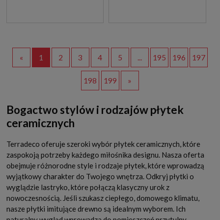
«
1
2
3
4
5
...
195
196
197
198
199
»
Bogactwo stylów i rodzajów płytek
ceramicznych
Terradeco oferuje szeroki wybór płytek ceramicznych, które
zaspokoją potrzeby każdego miłośnika designu. Nasza oferta
obejmuje różnorodne style i rodzaje płytek, które wprowadzą
wyjątkowy charakter do Twojego wnętrza. Odkryj płytki o
wyglądzie lastryko, które połączą klasyczny urok z
nowoczesnością. Jeśli szukasz ciepłego, domowego klimatu,
nasze płytki imitujące drewno są idealnym wyborem. Ich
naturalny wygląd wprowadza do pomieszczeń przytulny,