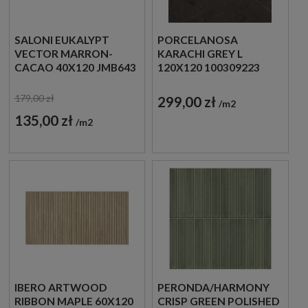
SALONI EUKALYPT
PORCELANOSA
VECTOR MARRON-
KARACHI GREY L
CACAO 40X120 JMB643
120X120 100309223
PŁYTKI
IMITACJA KAMIENIA
DREWNOPODOBNE
179,00 zł
299,00 zł
m2
ŚCIENNE
135,00 zł
m2
IBERO ARTWOOD
PERONDA/HARMONY
RIBBON MAPLE 60X120
CRISP GREEN POLISHED