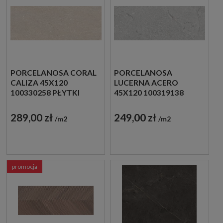
PORCELANOSA CORAL
PORCELANOSA
CALIZA 45X120
LUCERNA ACERO
100330258 PŁYTKI
45X120 100319138
ŚCIENNE IMITUJĄCE
PŁYTKI ŚCIENNE
KAMIEŃ
IMITUJĄCE KAMIEŃ
289,00 zł
249,00 zł
m2
m2
promocja