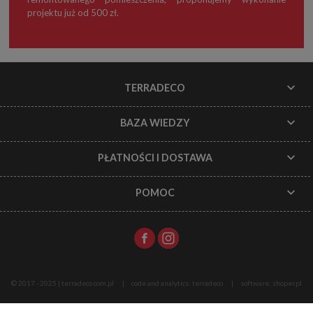
projektu już od 500 zł.
TERRADECO
BAZA WIEDZY
PŁATNOŚCI I DOSTAWA
POMOC
© 2017 - 2025 | terradeco.com.pl
code and analytics: terradeco
software:
shoper.pl