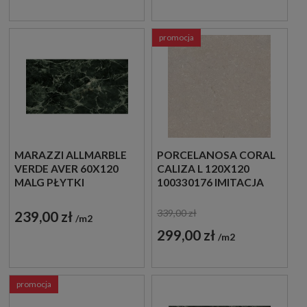
promocja
MARAZZI ALLMARBLE
PORCELANOSA CORAL
VERDE AVER 60X120
CALIZA L 120X120
MALG PŁYTKI
100330176 IMITACJA
MARMUROWE
KAMIENIA
GRESOWE
339,00 zł
239,00 zł
m2
299,00 zł
m2
promocja