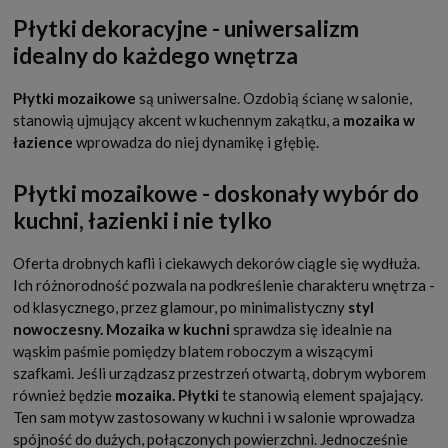
Płytki dekoracyjne - uniwersalizm
idealny do każdego wnętrza
Płytki mozaikowe
są uniwersalne. Ozdobią ścianę w salonie,
stanowią ujmujący akcent w kuchennym zakątku, a
mozaika w
łazience
wprowadza do niej dynamikę i głębię.
Płytki mozaikowe - doskonały wybór do
kuchni, łazienki i nie tylko
Oferta drobnych kafli i ciekawych dekorów ciągle się wydłuża.
Ich różnorodność pozwala na podkreślenie charakteru wnętrza -
od klasycznego, przez glamour, po minimalistyczny
styl
nowoczesny.
Mozaika w kuchni
sprawdza się idealnie na
wąskim paśmie pomiędzy blatem roboczym a wiszącymi
szafkami. Jeśli urządzasz przestrzeń otwartą, dobrym wyborem
również będzie
mozaika. Płytki
te stanowią element spajający.
Ten sam motyw zastosowany w kuchni i w salonie wprowadza
spójność do dużych, połączonych powierzchni. Jednocześnie