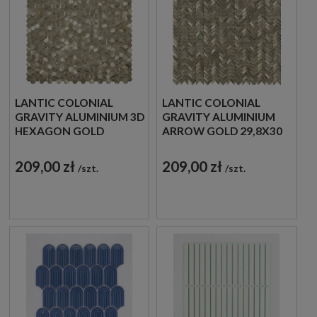
LANTIC COLONIAL
LANTIC COLONIAL
GRAVITY ALUMINIUM 3D
GRAVITY ALUMINIUM
HEXAGON GOLD
ARROW GOLD 29,8X30
30,7X30,1 100240896
100200502 MOZAIKA
MOZAIKA METALOWA
DEKORACYJNA
209,00 zł
209,00 zł
szt.
szt.
SZCZOTKOWANA
ŚCIENNA