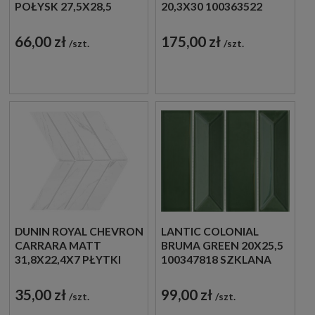
POŁYSK 27,5X28,5
20,3X30 100363522
MOZAIKA
HISZPAŃSKA MOZAIKA
DEKORACYJNA
DEKORACYJNA
66,00 zł
175,00 zł
szt.
szt.
IMITUJĄCA KAMIEŃ W
BEŻOWYM ODCIENIU
DUNIN ROYAL CHEVRON
LANTIC COLONIAL
CARRARA MATT
BRUMA GREEN 20X25,5
31,8X22,4X7 PŁYTKI
100347818 SZKLANA
JODEŁKI ŚCIENNE
MOZAIKA
DEKORACYJNA W
35,00 zł
99,00 zł
szt.
szt.
ZIELONYM ODCIENIU