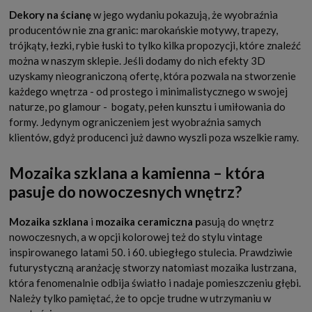
Dekory na ścianę
w jego wydaniu pokazują, że wyobraźnia
producentów nie zna granic: marokańskie motywy, trapezy,
trójkąty, łezki, rybie łuski to tylko kilka propozycji, które znaleźć
można w naszym sklepie. Jeśli dodamy do nich efekty 3D
uzyskamy nieograniczoną ofertę, która pozwala na stworzenie
każdego wnętrza - od prostego i minimalistycznego w swojej
naturze, po glamour - bogaty, pełen kunsztu i umiłowania do
formy. Jedynym ograniczeniem jest wyobraźnia samych
klientów, gdyż producenci już dawno wyszli poza wszelkie ramy.
Mozaika szklana a kamienna – która
pasuje do nowoczesnych wnętrz?
Mozaika szklana
i
mozaika ceramiczna p
asują do wnętrz
nowoczesnych, a w opcji kolorowej też do stylu vintage
inspirowanego latami 50. i 60. ubiegłego stulecia. Prawdziwie
futurystyczną aranżację stworzy natomiast mozaika lustrzana,
która fenomenalnie odbija światło i nadaje pomieszczeniu głębi.
Należy tylko pamiętać, że to opcje trudne w utrzymaniu w