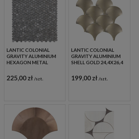
LANTIC COLONIAL
LANTIC COLONIAL
GRAVITY ALUMINIUM
GRAVITY ALUMINIUM
HEXAGON METAL
SHELL GOLD 24,4X26,4
30,4X30,7 100240889
100310346 MOZAIKA
MOZAIKA METALOWA
DEKORACYJNA
225,00 zł
199,00 zł
szt.
szt.
SZCZOTKOWANA
METALOWA