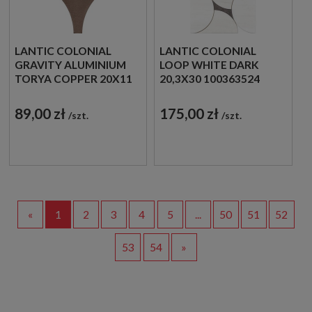
LANTIC COLONIAL
LANTIC COLONIAL
GRAVITY ALUMINIUM
LOOP WHITE DARK
TORYA COPPER 20X11
20,3X30 100363524
100363576 METALOWA
MOZAIKA
MOZAIKA ŚCIENNA W
DEKORACYJNA W
89,00 zł
175,00 zł
szt.
szt.
BRĄZOWYM ODCIENIU
BIAŁYM ODCIENIU
W KSZTAŁCIE ŁUSKI
IMITUJĄCA KAMIEŃ
«
1
2
3
4
5
...
50
51
52
53
54
»