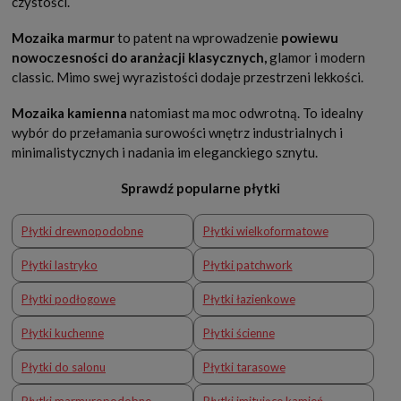
czystości.
Mozaika marmur
to patent na wprowadzenie
powiewu
nowoczesności do aranżacji klasycznych,
glamor i modern
classic. Mimo swej wyrazistości dodaje przestrzeni lekkości.
Mozaika kamienna
natomiast ma moc odwrotną. To idealny
wybór do przełamania surowości wnętrz industrialnych i
minimalistycznych i nadania im eleganckiego sznytu.
Sprawdź popularne płytki
Płytki drewnopodobne
Płytki wielkoformatowe
Płytki lastryko
Płytki patchwork
Płytki podłogowe
Płytki łazienkowe
Płytki kuchenne
Płytki ścienne
Płytki do salonu
Płytki tarasowe
Płytki marmuropodobne
Płytki imitujące kamień