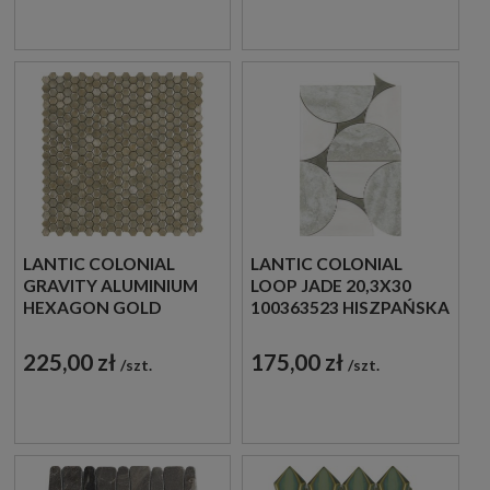
LANTIC COLONIAL
LANTIC COLONIAL
GRAVITY ALUMINIUM
LOOP JADE 20,3X30
HEXAGON GOLD
100363523 HISZPAŃSKA
30,4X30,7 100240888
MOZAIKA
MOZAIKA METALOWA
DEKORACYJNA
225,00 zł
175,00 zł
szt.
szt.
SZCZOTKOWANA
IMITUJĄCA KAMIEŃ W
SZARYM KOLORZE