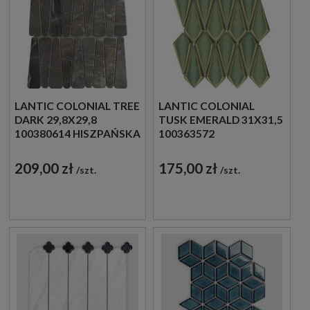
LANTIC COLONIAL TREE
LANTIC COLONIAL
DARK 29,8X29,8
TUSK EMERALD 31X31,5
100380614 HISZPAŃSKA
100363572
MOZAIKA
DEKORACYJNA
DEKORACYJNA
MOZAIKA SZKLANA W
209,00 zł
175,00 zł
szt.
szt.
IMITUJĄCA KAMIEŃ W
ZIELONYM ODCIENIU
GRAFITOWYM
ODCIENIU