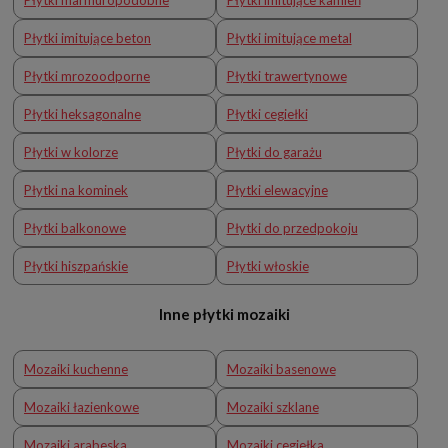
Płytki imitujące beton
Płytki imitujące metal
Płytki mrozoodporne
Płytki trawertynowe
Płytki heksagonalne
Płytki cegiełki
Płytki w kolorze
Płytki do garażu
Płytki na kominek
Płytki elewacyjne
Płytki balkonowe
Płytki do przedpokoju
Płytki hiszpańskie
Płytki włoskie
Inne płytki mozaiki
Mozaiki kuchenne
Mozaiki basenowe
Mozaiki łazienkowe
Mozaiki szklane
Mozaiki arabeska
Mozaiki cegiełka