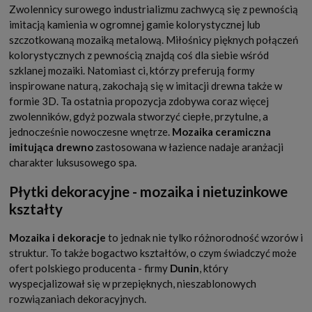
Zwolennicy surowego industrializmu zachwycą się z pewnością
imitacją kamienia w ogromnej gamie kolorystycznej lub
szczotkowaną mozaiką metalową. Miłośnicy pięknych połączeń
kolorystycznych z pewnością znajdą coś dla siebie wśród
szklanej mozaiki. Natomiast ci, którzy preferują formy
inspirowane naturą, zakochają się w imitacji drewna także w
formie 3D. Ta ostatnia propozycja zdobywa coraz więcej
zwolenników, gdyż pozwala stworzyć ciepłe, przytulne, a
jednocześnie nowoczesne wnętrze.
Mozaika ceramiczna
imitująca drewno
zastosowana w łazience nadaje aranżacji
charakter luksusowego spa.
Płytki dekoracyjne - mozaika i nietuzinkowe
kształty
Mozaika i dekoracje
to jednak nie tylko różnorodność wzorów i
struktur. To także bogactwo kształtów, o czym świadczyć może
ofert polskiego producenta - firmy
Dunin
, który
wyspecjalizował się w przepięknych, nieszablonowych
rozwiązaniach dekoracyjnych.