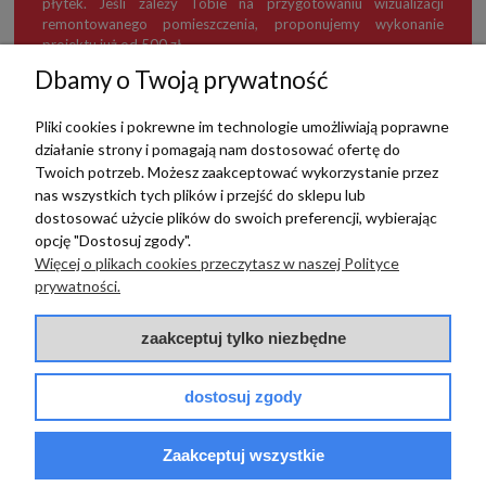
płytek. Jeśli zależy Tobie na przygotowaniu wizualizacji
remontowanego pomieszczenia, proponujemy wykonanie
projektu już od 500 zł.
Dbamy o Twoją prywatność
Pliki cookies i pokrewne im technologie umożliwiają poprawne
działanie strony i pomagają nam dostosować ofertę do
TERRADECO
Twoich potrzeb. Możesz zaakceptować wykorzystanie przez
nas wszystkich tych plików i przejść do sklepu lub
BAZA WIEDZY
dostosować użycie plików do swoich preferencji, wybierając
opcję "Dostosuj zgody".
Więcej o plikach cookies przeczytasz w naszej Polityce
PŁATNOŚCI I DOSTAWA
prywatności.
POMOC
zaakceptuj tylko niezbędne
dostosuj zgody
Zaakceptuj wszystkie
© 2017 - 2025 | terradeco.com.pl
code and analytics: terradeco
software:
shoper.pl