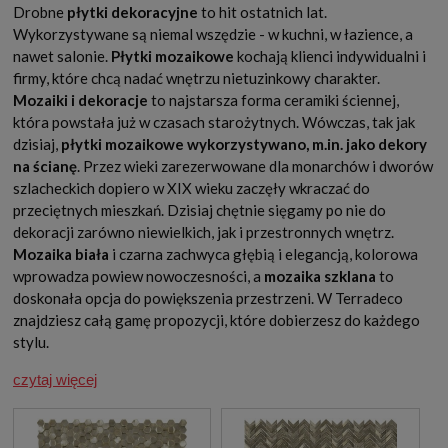
Drobne
płytki dekoracyjne
to hit ostatnich lat.
Wykorzystywane są niemal wszędzie - w kuchni, w łazience, a
nawet salonie.
Płytki mozaikowe
kochają klienci indywidualni i
firmy, które chcą nadać wnętrzu nietuzinkowy charakter.
Mozaiki i dekoracje
to najstarsza forma ceramiki ściennej,
która powstała już w czasach starożytnych. Wówczas, tak jak
dzisiaj,
płytki mozaikowe wykorzystywano, m.in. jako dekory
na ścianę
. Przez wieki zarezerwowane dla monarchów i dworów
szlacheckich dopiero w XIX wieku zaczęły wkraczać do
przeciętnych mieszkań. Dzisiaj chętnie sięgamy po nie do
dekoracji zarówno niewielkich, jak i przestronnych wnętrz.
Mozaika biała
i czarna zachwyca głębią i elegancją, kolorowa
wprowadza powiew nowoczesności, a
mozaika szklana
to
doskonała opcja do powiększenia przestrzeni. W Terradeco
znajdziesz całą gamę propozycji, które dobierzesz do każdego
stylu.
czytaj więcej